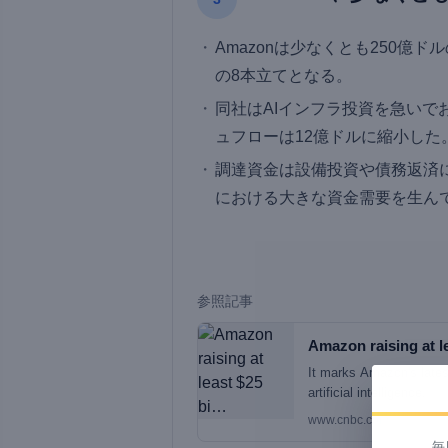
Amazonは少なくとも250億
の8本立てとなる。
同社はAIインフラ投資を急いでお
ュフローは12億ドルに縮小した
調達資金は設備投資や債務返済に
における大きな資金需要を生ん
参照記事
Amazon raising at l
It marks Amazon's latest
artificial intelligence.
www.cnbc.com
毎