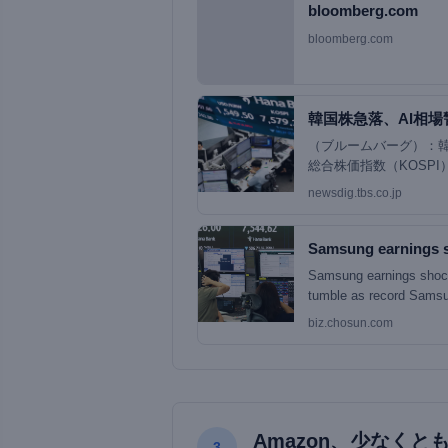
bloomberg.com
bloomberg.com
韓国株急落、AI相場
（ブルームバーグ）：
総合株価指数（KOSP
一時停止された。アジ
newsdig.tbs.co.jp
Samsung earnings 
Samsung earnings shock
tumble as record Samsun
biz.chosun.com
Amazon、少なくと
3