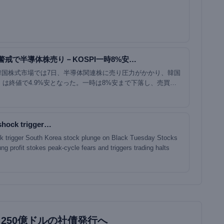
警戒で半導体株売り－KOSPI一時8%安…
韓国株式市場では7日、半導体関連株に売り圧力がかかり、韓国
I）は終値で4.9%安となった。一時は8%安まで下落し、売買が
ア株式相場ではこの日、半導体…
shock trigger…
 trigger South Korea stock plunge on Black Tuesday Stocks
g profit stokes peak-cycle fears and triggers trading halts
も250億ドルの社債発行へ