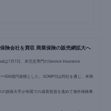
災保険会社を買収 商業保険の販売網拡大へ
onalは7月7日、米労災専門のService Insurance
。
〜500億円規模とした。SOMPOは同社を通じ、米商
本の損保大手が米国での成長投資を進めて海外保険事