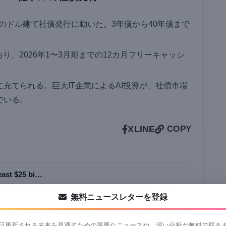
ドルのドル建て社債発行に動いた。3年債から40年債まで
り、2026年1〜3月期までの12カ月フリーキャッシ
。
充てられる。巨大IT企業によるAI投資が、社債市場
でいる。
X
LINE
COPY
east $25 bi…
 debt raise as it looks to buttress its massive investments in
無料ニュースレターを登録
日更新される未来を見通すための重要なニュースや、深い分析が無料で届き