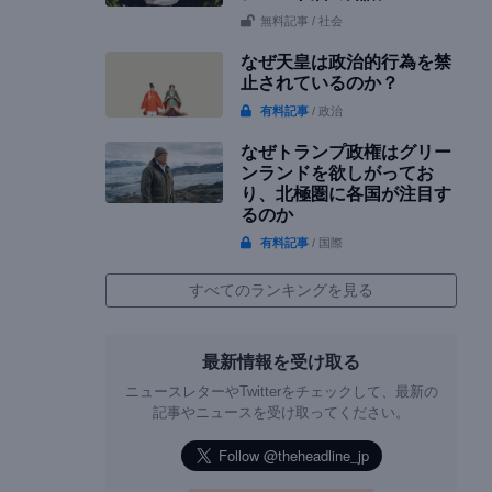
無料記事
/ 社会
なぜ天皇は政治的行為を禁
止されているのか？
有料記事
/ 政治
なぜトランプ政権はグリー
ンランドを欲しがってお
り、北極圏に各国が注目す
るのか
有料記事
/ 国際
すべてのランキングを見る
最新情報を受け取る
ニュースレターやTwitterをチェックして、最新の
記事やニュースを受け取ってください。