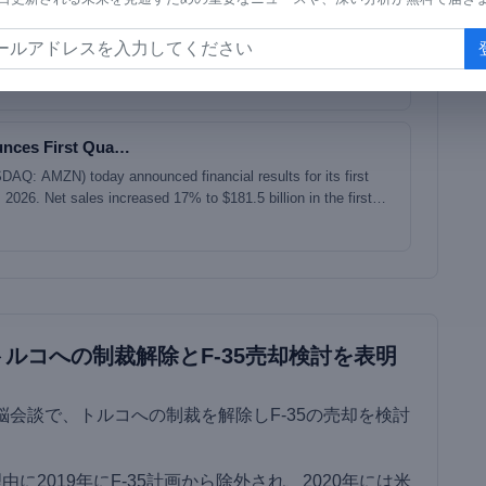
nces First Qua…
Q: AMZN) today announced financial results for its first
2026. Net sales increased 17% to $181.5 billion in the first
55.7 billion in first quarter 2025. Excluding the $2.9 billion
ear-over-year changes in foreign exchange rates throughout the
eased 15% compared with first quarter 2025. North America
 12% year-over-year to $104.1 billion. International segm
ルコへの制裁解除とF-35売却検討を表明
脳会談で、トルコへの制裁を解除しF-35の売却を検討
由に2019年にF-35計画から除外され、2020年には米