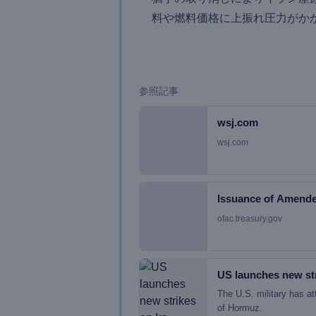
料や燃料価格に上振れ圧力がか
参照記事
wsj.com
wsj.com
Issuance of Amende
ofac.treasury.gov
US launches new st
The U.S. military has att
of Hormuz.