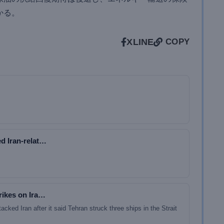
かる。
X
LINE
COPY
d Iran-relat…
rikes on Ira…
acked Iran after it said Tehran struck three ships in the Strait