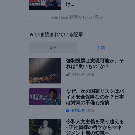
け...
YouTube 動画をもっと見る
🔥 いま読まれている記事
今日
月間
強制投票は実現可能か、そ
れは”良いもの”か？
無料記事
/ 政治
なぜ、次の国家リスクはバ
イオ安全保障なのか？日本
は対策の不備も指摘
有料記事
/ 政治
令和人文主義を乗り越える
- 正社員様の哲学からマネ
ジメント層の知識へ