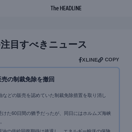
The HEADLINE
朝の注目すべきニュース
X
LINE
COPY
販売の制裁免除を撤回
原油などの販売を認めていた制裁免除措置を取り消し
受けた60日間の猶予だったが、同日にはホルムズ海峡
る。
原油の供給回復期待は後退し、エネルギー輸送の保険