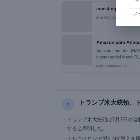
investing.com
investing.com
Amazon.com Annou
Amazon.com, Inc. (NASDA
quarter ended March 31, 
quarter, compared with $1
ir.aboutamazon.com
favorable impact from y
quarter, net sales incr
segment sales increased
トランプ米大統領、ト
4
トランプ米大統領は7月7日の首
すると表明した。
トルコはロシア製S-400導入を理