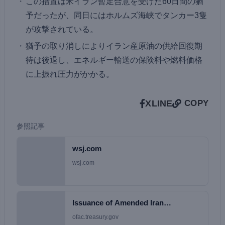
この措置は米イラン暫定合意を受けた60日間の猶
予だったが、同日にはホルムズ海峡でタンカー3隻
が攻撃されている。
猶予の取り消しによりイラン産原油の供給回復期
待は後退し、エネルギー輸送の保険料や燃料価格
に上振れ圧力がかかる。
X
LINE
COPY
参照記事
wsj.com
wsj.com
Issuance of Amended Iran…
ofac.treasury.gov