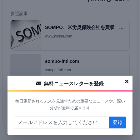
参照記事
SOMPO、米労災保険会社を買収
300億〜50…
www.nikkei.com
sompo-intl.com
sompo-intl.com
無料ニュースレターを登録
Service Insurance Compan…
毎日更新される未来を見通すための重要なニュースや、深い
www.skadden.com
分析が無料で届きます