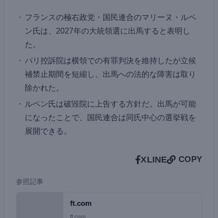
フランスの極右政党・国民連合のマリーヌ・ルペ
ン氏は、2027年の大統領選に出馬すると表明し
た。
パリ控訴院は横領での有罪判決を維持したが立候
補禁止期間を短縮し、出馬への法的な障害は取り
除かれた。
ルペン氏は破毀院に上告する方針だ。出馬が可能
になったことで、国民連合は同氏中心の選挙戦を
展開できる。
X
LINE
COPY
参照記事
ft.com
ft.com