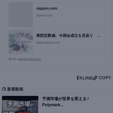
nippon.com
nippon.com
衆院定数減、今国会成立を見送り 典
範改正・副首都…
www.nippon.com
他1件:
newsdig.tbs.co.jp
X
LINE
COPY
📺 新着動画
予測市場が世界を変える /
Polymark...