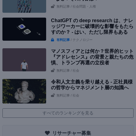
無料記事
/ 社会問題・人権
ChatGPT の deep research は、ナレ
ッジワーカーに破壊的な影響をもたら
すのか？ - はい、ただし限界もある
有料記事
/ テクノロジー
マノスフィアとは何か？世界的ヒット
『アドレセンス』の背景と親たちの危
惧、トランプ再選の立役者
無料記事
/ 社会
令和人文主義を乗り越える - 正社員様
の哲学からマネジメント層の知識へ
無料記事
/ 社会
すべてのランキングを見る
リサーチャー募集