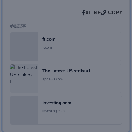
X
LINE
COPY
参照記事
ft.com
ft.com
The Latest: US strikes I…
apnews.com
investing.com
investing.com