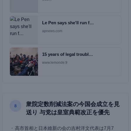
Le Pen says she'll run f…
apnews.com
15 years of legal troubl…
www.lemonde.fr
衆院定数削減法案の今国会成立を見
8
送り 与党は皇室典範改正を優先
高市首相と日本維新の会の吉村洋文代表は7月7