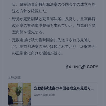
日、衆院議員定数削減法案の今国会での成立を見
送る方針を確認した。
野党が定数削減と副首都法案に反発し、皇室典範
改正案の審議環境整備を求めていた。与党側も皇
室典範を優先する。
定数削減は秋の臨時国会に先送りされる見通し
だ。副首都法案の扱いは残されており、終盤国会
の正常化に向けた協議が続く。
X
LINE
COPY
参照記事
定数削減法案の今国会成立を見送り
自維党首一致、…
www.nikkei.com