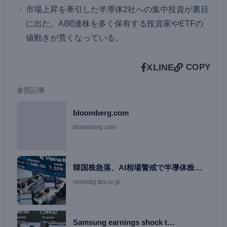
市場上昇を牽引した半導体2社への集中投資が裏目
に出た。AI関連株を多く保有する投資家やETFの
値動きが荒くなっている。
X
LINE
COPY
参照記事
bloomberg.com
bloomberg.com
韓国株急落、AI相場警戒で半導体株売
り－KOSP…
newsdig.tbs.co.jp
Samsung earnings shock t…