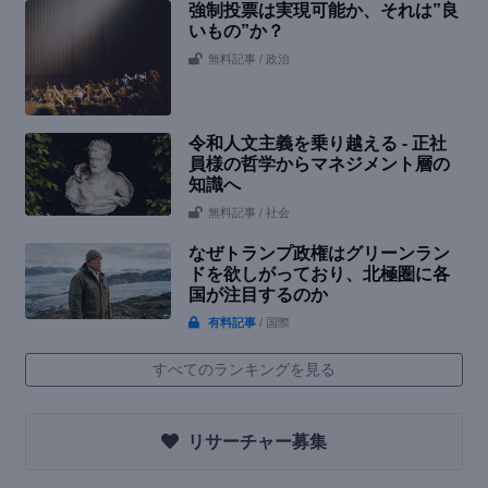
強制投票は実現可能か、それは”良
いもの”か？
無料記事
/ 政治
令和人文主義を乗り越える - 正社
員様の哲学からマネジメント層の
知識へ
無料記事
/ 社会
なぜトランプ政権はグリーンラン
ドを欲しがっており、北極圏に各
国が注目するのか
有料記事
/ 国際
すべてのランキングを見る
リサーチャー募集