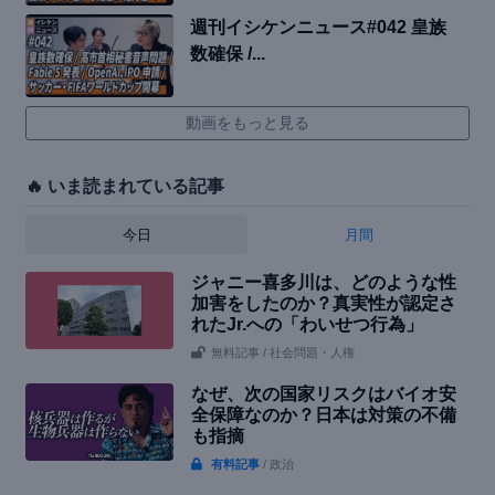
週刊イシケンニュース#042 皇族
数確保 /...
動画をもっと見る
🔥 いま読まれている記事
今日
月間
ジャニー喜多川は、どのような性
加害をしたのか？真実性が認定さ
れたJr.への「わいせつ行為」
無料記事
/ 社会問題・人権
なぜ、次の国家リスクはバイオ安
全保障なのか？日本は対策の不備
も指摘
有料記事
/ 政治