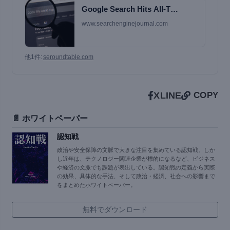
Google Search Hits All-T…
www.searchenginejournal.com
他1件:
seroundtable.com
X
LINE
COPY
📄 ホワイトペーパー
認知戦
政治や安全保障の文脈で大きな注目を集めている認知戦。しか
し近年は、テクノロジー関連企業が標的になるなど、ビジネス
や経済の文脈でも課題が表出している。認知戦の定義から実際
の効果、具体的な手法、そして政治・経済、社会への影響まで
をまとめたホワイトペーパー。
無料でダウンロード