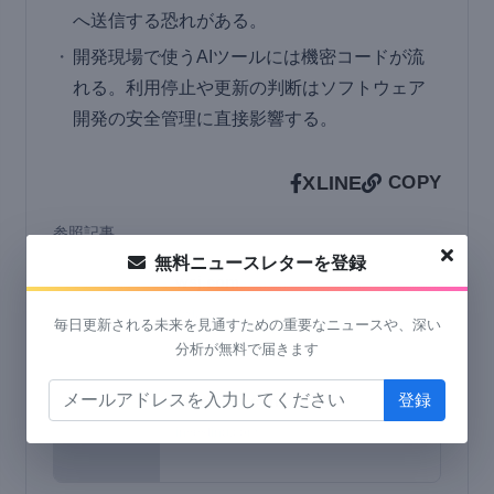
へ送信する恐れがある。
開発現場で使うAIツールには機密コードが流
れる。利用停止や更新の判断はソフトウェア
開発の安全管理に直接影響する。
X
LINE
COPY
参照記事
無料ニュースレターを登録
wsj.com
wsj.com
毎日更新される未来を見通すための重要なニュースや、深い
分析が無料で届きます
investing.com
investing.com