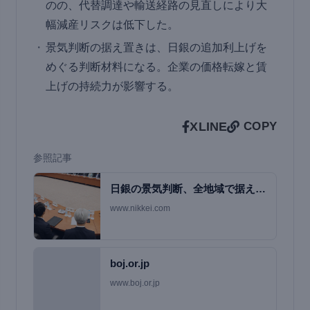
のの、代替調達や輸送経路の見直しにより大
幅減産リスクは低下した。
景気判断の据え置きは、日銀の追加利上げを
めぐる判断材料になる。企業の価格転嫁と賃
上げの持続力が影響する。
X
LINE
COPY
参照記事
日銀の景気判断、全地域で据え置
き 物流停滞・原料…
www.nikkei.com
boj.or.jp
www.boj.or.jp