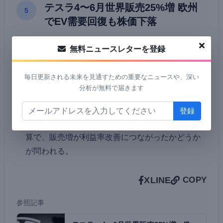
テスラ4〜6月世界販売25%増 欧州
5
でEV需要回復も株価下落
Teslaの2026年4〜6月の世界納車台数は前年同期比
無料ニュースレターを登録
25%増の48万126台となり、市場予想を上回っ
た。
毎日更新される未来を見通すための重要なニュースや、深い
分析が無料で届きます
欧州の需要回復が北米の弱さを補い、Model 3と
Model Yが46万7,762台と全体の大半を占めた。
ただし発表後に株価は下落した。7月22日発表の決
算で、販売増が利益率改善につながったかどうか
が問われる。
X
LINE
COPY
参照記事