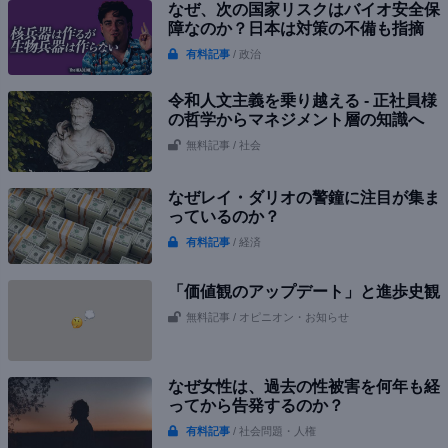
なぜ、次の国家リスクはバイオ安全保
障なのか？日本は対策の不備も指摘
有料記事
/ 政治
令和人文主義を乗り越える - 正社員様
の哲学からマネジメント層の知識へ
無料記事
/ 社会
なぜレイ・ダリオの警鐘に注目が集ま
っているのか？
有料記事
/ 経済
「価値観のアップデート」と進歩史観
無料記事
/ オピニオン・お知らせ
なぜ女性は、過去の性被害を何年も経
ってから告発するのか？
有料記事
/ 社会問題・人権