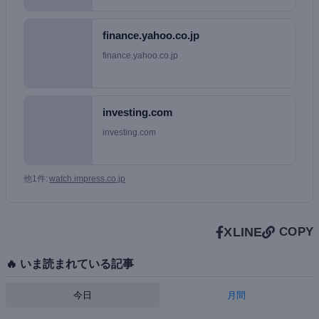
finance.yahoo.co.jp
finance.yahoo.co.jp
investing.com
investing.com
他1件:
watch.impress.co.jp
X
LINE
COPY
🔥 いま読まれている記事
今日
月間