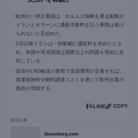
欧州の一部主要国は、ホルムズ海峡を通る船舶が
イランとオマーンに通航手数料を払う事態は避け
られないと見始めた。
3月以降イランは一部船舶に通航料を求めたとさ
れ、米国や湾岸諸国は国際法上の問題を理由に反
対している。
原油やLNG輸送の要衝で追加費用が定着すれば、
海運保険料や燃料調達コストを通じて欧州企業の
負担が増加する。
X
LINE
COPY
参照記事
bloomberg.com