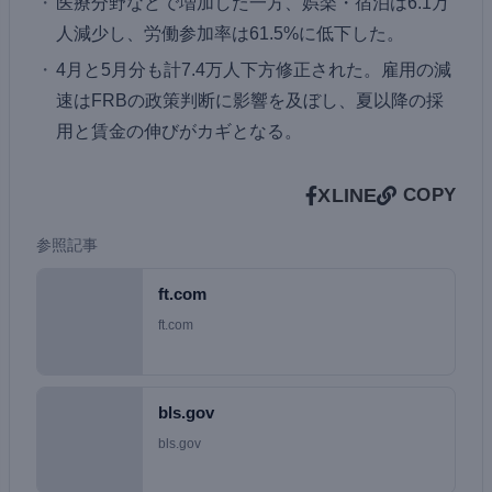
医療分野などで増加した一方、娯楽・宿泊は6.1万
人減少し、労働参加率は61.5%に低下した。
4月と5月分も計7.4万人下方修正された。雇用の減
速はFRBの政策判断に影響を及ぼし、夏以降の採
用と賃金の伸びがカギとなる。
X
LINE
COPY
参照記事
ft.com
ft.com
bls.gov
bls.gov