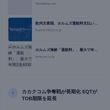
bloomberg.com
欧州主要国、ホルムズ通航料支払いは
不可避として受…
finance.yahoo.co.jp
ホルムズ海峡「通航料」、最大で年間
2兆4000億…
www.cnn.co.jp
カカクコム争奪戦が長期化 EQTが
7
TOB期限を延長