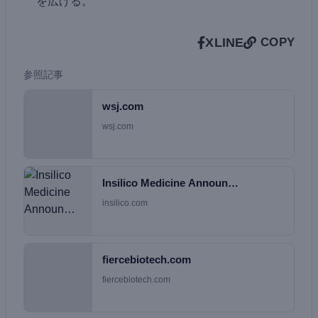
を広げる。
X
LINE
COPY
参照記事
wsj.com
wsj.com
Insilico Medicine Announ…
insilico.com
fiercebiotech.com
fiercebiotech.com