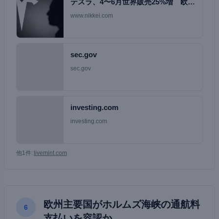
テスラ、4〜6月世界販売25%増 欧州
でEV回復…
www.nikkei.com
sec.gov
sec.gov
investing.com
investing.com
他1件:
livemint.com
欧州主要国がホルムズ海峡の通航料
6
支払いを容認か