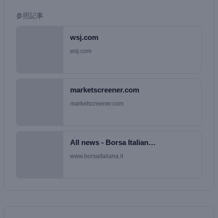
参照記事
wsj.com
wsj.com
marketscreener.com
marketscreener.com
All news - Borsa Italian…
www.borsaitaliana.it