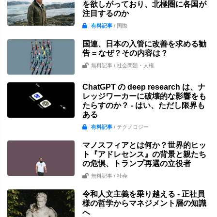
を欲しがっており、北極圏に各国が
注目するのか
有料記事
/ 国際
国連、日本の入管に改善を求める勧
告 = なぜ？その内容は？
無料記事
/ 社会問題・人権
ChatGPT の deep research は、ナ
レッジワーカーに破壊的な影響をも
たらすのか？ - はい、ただし限界も
ある
有料記事
/ テクノロジー
マノスフィアとは何か？世界的ヒッ
ト『アドレセンス』の背景と親たち
の危惧、トランプ再選の立役者
無料記事
/ 社会
令和人文主義を乗り越える - 正社員
様の哲学からマネジメント層の知識
へ