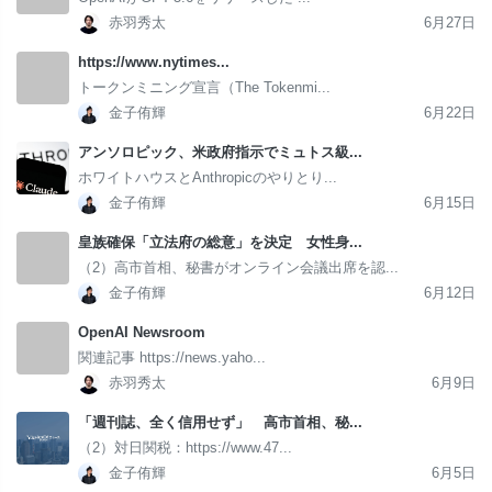
赤羽秀太
6月27日
https://www.nytimes...
トークンミニング宣言（The Tokenmi...
金子侑輝
6月22日
アンソロピック、米政府指示でミュトス級...
ホワイトハウスとAnthropicのやりとり...
金子侑輝
6月15日
皇族確保「立法府の総意」を決定 女性身...
（2）高市首相、秘書がオンライン会議出席を認...
金子侑輝
6月12日
OpenAI Newsroom
関連記事 https://news.yaho...
赤羽秀太
6月9日
「週刊誌、全く信用せず」 高市首相、秘...
（2）対日関税：https://www.47...
金子侑輝
6月5日