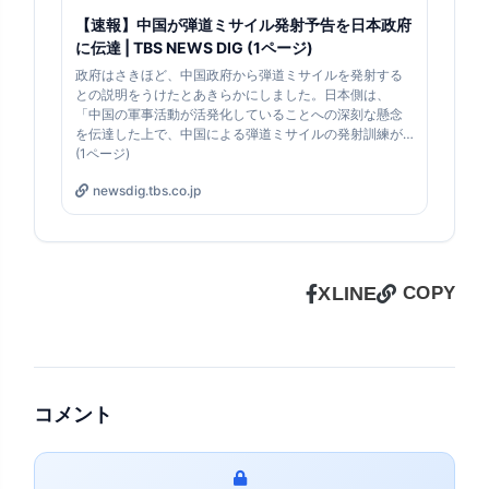
【速報】中国が弾道ミサイル発射予告を日本政府
に伝達 | TBS NEWS DIG (1ページ)
政府はさきほど、中国政府から弾道ミサイルを発射する
との説明をうけたとあきらかにしました。日本側は、
「中国の軍事活動が活発化していることへの深刻な懸念
を伝達した上で、中国による弾道ミサイルの発射訓練が…
(1ページ)
newsdig.tbs.co.jp
X
LINE
COPY
コメント