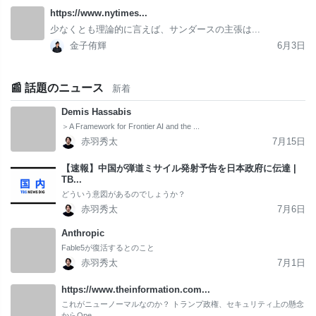
https://www.nytimes...
少なくとも理論的に言えば、サンダースの主張は...
金子侑輝
6月3日
📰 話題のニュース
新着
Demis Hassabis
＞A Framework for Frontier AI and the ...
赤羽秀太
7月15日
【速報】中国が弾道ミサイル発射予告を日本政府に伝達 |
TB...
どういう意図があるのでしょうか？
赤羽秀太
7月6日
Anthropic
Fable5が復活するとのこと
赤羽秀太
7月1日
https://www.theinformation.com...
これがニューノーマルなのか？ トランプ政権、セキュリティ上の懸念
からOpe...