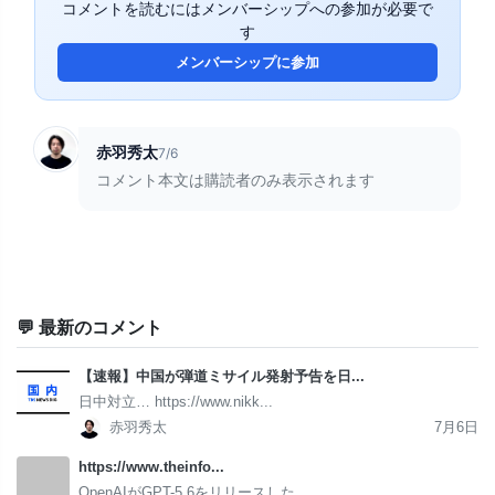
コメントを読むにはメンバーシップへの参加が必要で
す
メンバーシップに参加
赤羽秀太
7/6
コメント本文は購読者のみ表示されます
💬 最新のコメント
【速報】中国が弾道ミサイル発射予告を日...
日中対立… https://www.nikk...
赤羽秀太
7月6日
https://www.theinfo...
OpenAIがGPT-5.6をリリースした ...