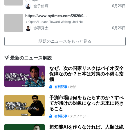
金子侑輝
6月26日
https://www.nytimes.com/2026/0...
＞OpenAl Leans Toward Waiting Until Ne...
赤羽秀太
6月26日
話題のニュースをもっと見る
💡 最新のニュース解説
なぜ、次の国家リスクはバイオ安全
保障なのか？日本は対策の不備も指
摘
有料記事
/ 政治
予測市場は何をもたらすのか？すべ
てが賭けの対象になった未来に起き
ること
有料記事
/ テクノロジー
超知能AIを作らなければ、人類は絶