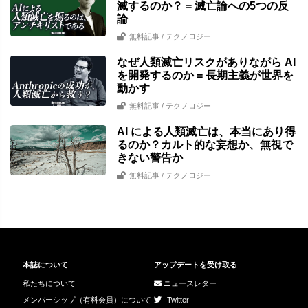
滅するのか？ = 滅亡論への5つの反
論
無料記事
/ テクノロジー
なぜ人類滅亡リスクがありながら AI
を開発するのか = 長期主義が世界を
動かす
無料記事
/ テクノロジー
AI による人類滅亡は、本当にあり得
るのか？カルト的な妄想か、無視で
きない警告か
無料記事
/ テクノロジー
本誌について
アップデートを受け取る
私たちについて
ニュースレター
メンバーシップ（有料会員）について
Twitter