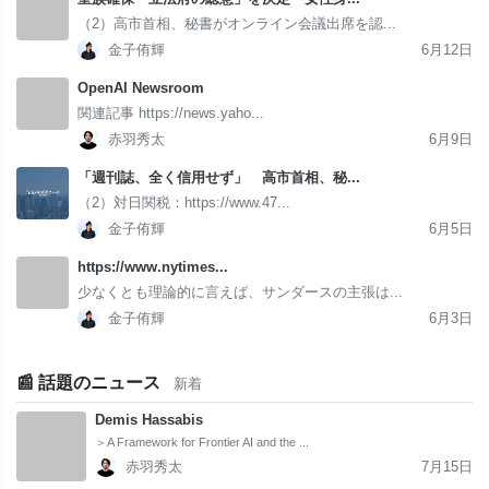
（2）高市首相、秘書がオンライン会議出席を認...
金子侑輝
6月12日
OpenAI Newsroom
関連記事 https://news.yaho...
赤羽秀太
6月9日
「週刊誌、全く信用せず」 高市首相、秘...
（2）対日関税：https://www.47...
金子侑輝
6月5日
https://www.nytimes...
少なくとも理論的に言えば、サンダースの主張は...
金子侑輝
6月3日
📰 話題のニュース
新着
Demis Hassabis
＞A Framework for Frontier AI and the ...
赤羽秀太
7月15日