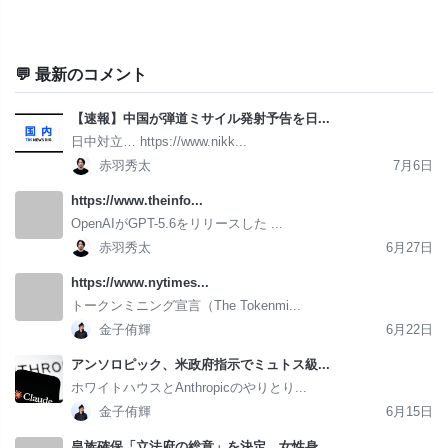
💬 最新のコメント
【速報】中国が弾道ミサイル発射予告を日...
日中対立… https://www.nikk...
赤羽秀太
7月6日
https://www.theinfo...
OpenAIがGPT-5.6をリリースした ...
赤羽秀太
6月27日
https://www.nytimes...
トークンミニング宣言（The Tokenmi...
金子侑輝
6月22日
アンソロピック、米政府指示でミュトス級...
ホワイトハウスとAnthropicのやりとり...
金子侑輝
6月15日
皇族確保「立法府の総意」を決定 女性身...