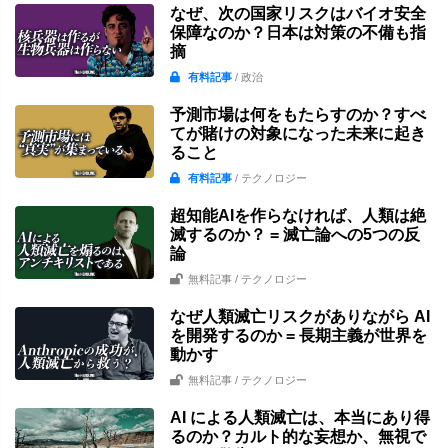
なぜ、次の国家リスクはバイオ安全
保障なのか？日本は対策の不備も指
摘
有料記事
/ 政治
予測市場は何をもたらすのか？すべ
てが賭けの対象になった未来に起き
ること
有料記事
/ テクノロジー
超知能AIを作らなければ、人類は絶
滅するのか？ = 滅亡論への5つの反
論
無料記事
/ テクノロジー
なぜ人類滅亡リスクがありながら AI
を開発するのか = 長期主義が世界を
動かす
無料記事
/ テクノロジー
AI による人類滅亡は、本当にあり得
るのか？カルト的な妄想か、無視で