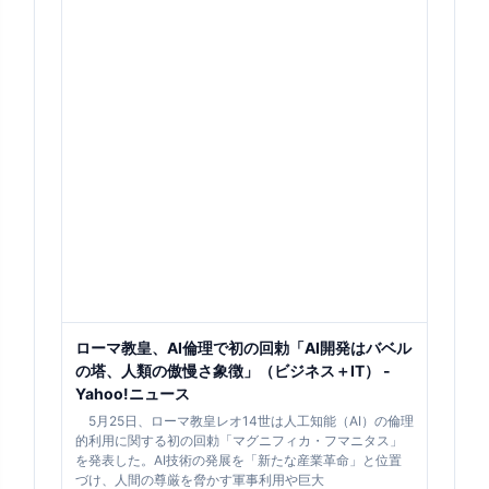
ローマ教皇、AI倫理で初の回勅「AI開発はバベル
の塔、人類の傲慢さ象徴」（ビジネス＋IT） -
Yahoo!ニュース
5月25日、ローマ教皇レオ14世は人工知能（AI）の倫理
的利用に関する初の回勅「マグニフィカ・フマニタス」
を発表した。AI技術の発展を「新たな産業革命」と位置
づけ、人間の尊厳を脅かす軍事利用や巨大