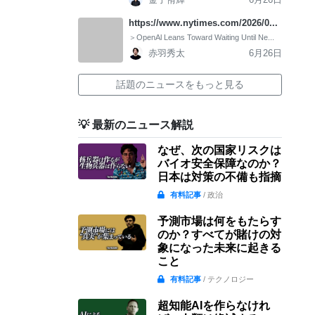
https://www.nytimes.com/2026/0...
＞OpenAl Leans Toward Waiting Until Ne...
赤羽秀太
6月26日
話題のニュースをもっと見る
💡 最新のニュース解説
なぜ、次の国家リスクは
バイオ安全保障なのか？
日本は対策の不備も指摘
有料記事
/ 政治
予測市場は何をもたらす
のか？すべてが賭けの対
象になった未来に起きる
こと
有料記事
/ テクノロジー
超知能AIを作らなけれ