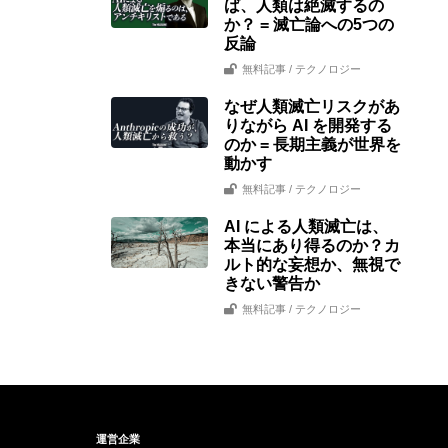
ば、人類は絶滅するの
か？ = 滅亡論への5つの
反論
無料記事
/ テクノロジー
なぜ人類滅亡リスクがあ
りながら AI を開発する
のか = 長期主義が世界を
動かす
無料記事
/ テクノロジー
AI による人類滅亡は、
本当にあり得るのか？カ
ルト的な妄想か、無視で
きない警告か
無料記事
/ テクノロジー
運営企業