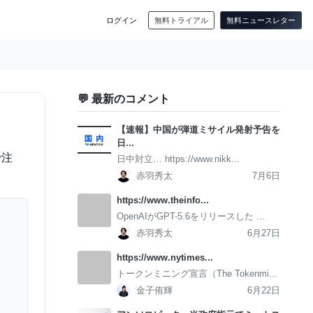
ログイン
無料トライアル
無料ニュースレター
💬 最新のコメント
【速報】中国が弾道ミサイル発射予告を
日...
で注
日中対立… https://www.nikk...
赤羽秀太
7月6日
https://www.theinfo...
OpenAIがGPT-5.6をリリースした ...
赤羽秀太
6月27日
https://www.nytimes...
トークンミニング宣言（The Tokenmi...
金子侑輝
6月22日