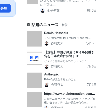
少なくとも理論的に言えば、サンダース
の主張は...
に参加
金子侑輝
6月3日
📰 話題のニュース
新着
Demis Hassabis
＞A Framework for Frontier AI and the ...
赤羽秀太
7月15日
【速報】中国が弾道ミサイル発射予
告を日本政府に伝達 | TB...
どういう意図があるのでしょうか？
赤羽秀太
7月6日
Anthropic
Fable5が復活するとのこと
赤羽秀太
7月1日
https://www.theinformation.com...
これがニューノーマルなのか？ トランプ政
権、セキュリティ上の懸念からOpe...
金子侑輝
6月26日