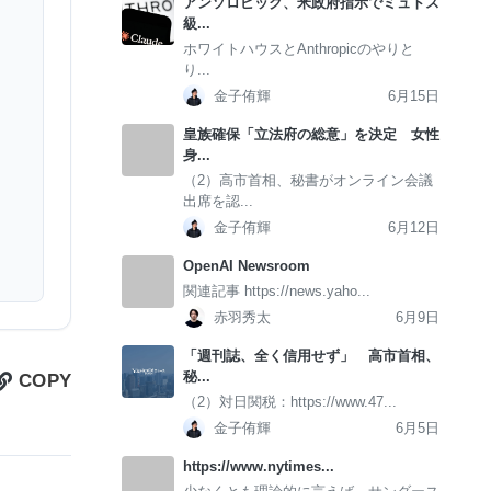
アンソロピック、米政府指示でミュトス
級...
ホワイトハウスとAnthropicのやりと
り...
金子侑輝
6月15日
皇族確保「立法府の総意」を決定 女性
身...
（2）高市首相、秘書がオンライン会議
出席を認...
金子侑輝
6月12日
OpenAI Newsroom
関連記事 https://news.yaho...
赤羽秀太
6月9日
「週刊誌、全く信用せず」 高市首相、
秘...
COPY
（2）対日関税：https://www.47...
金子侑輝
6月5日
https://www.nytimes...