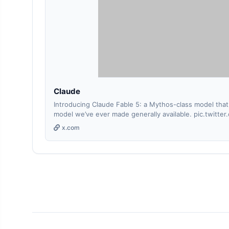
Claude
Introducing Claude Fable 5: a Mythos-class model that
model we’ve ever made generally available. pic.twi
x.com