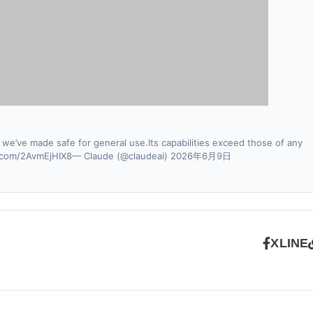
 we’ve made safe for general use.Its capabilities exceed those of any
tter.com/2AvmEjHIX8— Claude (@claudeai) 2026年6月9日
X
LINE