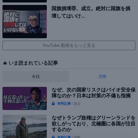
国旗損壊罪、成立。絶対に国旗を損
壊してはいけ...
YouTube 動画をもっと見る
🔥 いま読まれている記事
今日
月間
なぜ、次の国家リスクはバイオ安全保
障なのか？日本は対策の不備も指摘
有料記事
/ 政治
なぜトランプ政権はグリーンランドを
欲しがっており、北極圏に各国が注目
するのか
有料記事
/ 国際