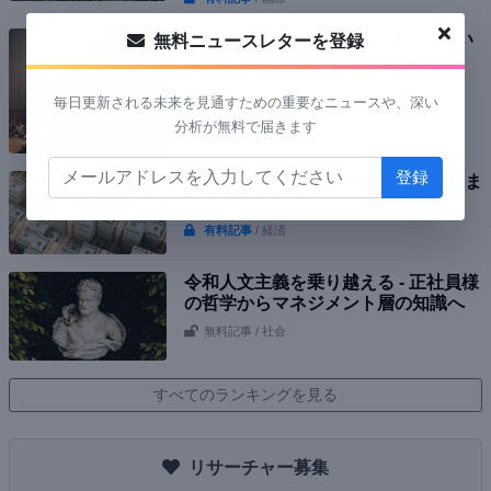
強制投票は実現可能か、それは”良い
無料ニュースレターを登録
もの”か？
無料記事
/ 政治
毎日更新される未来を見通すための重要なニュースや、深い
分析が無料で届きます
なぜレイ・ダリオの警鐘に注目が集ま
っているのか？
有料記事
/ 経済
令和人文主義を乗り越える - 正社員様
の哲学からマネジメント層の知識へ
無料記事
/ 社会
すべてのランキングを見る
リサーチャー募集