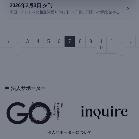
2026年2月3日 夕刊
米国、インドへの相互関税18%に下... / 日銀、円安への懸念強める 利上げに... / 米1月雇用統計、政府閉鎖で発表延期... / ほか7本
‹
.
3
4
5
6
7
8
9
1
1
.
›
.
0
1
.
.
.
👑 法人サポーター
法人サポーターについて