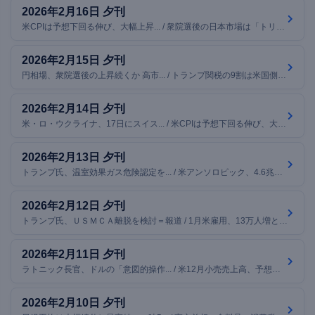
2026年2月16日 夕刊
米CPIは予想下回る伸び、大幅上昇... / 衆院選後の日本市場は「トリプル高」... / インド、世界のAI計算基地へ 米テ... / ほか7本
2026年2月15日 夕刊
円相場、衆院選後の上昇続くか 高市... / トランプ関税の9割は米国側が負担 ... / 高市首相の台湾答弁「主権侵害」 中... / ほか7本
2026年2月14日 夕刊
米・ロ・ウクライナ、17日にスイス... / 米CPIは予想下回る伸び、大幅上昇... / 高市首相、16日に植田日銀総裁と会... / ほか7本
2026年2月13日 夕刊
トランプ氏、温室効果ガス危険認定を... / 米アンソロピック、4.6兆円を調達... / ＰａｙＰａｙ、米ナスダックに新規上... / ほか7本
2026年2月12日 夕刊
トランプ氏、ＵＳＭＣＡ離脱を検討＝報道 / 1月米雇用、13万人増と1年超ぶり... / 円高進み一時152円台 米景気減速... / ほか7本
2026年2月11日 夕刊
ラトニック長官、ドルの「意図的操作... / 米12月小売売上高、予想外の伸び悩... / 円、対ドルで154円台前半に上昇 ... / ほか6本
2026年2月10日 夕刊