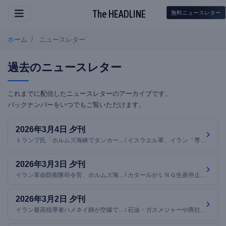
The HEADLINE
無料ニュースレター
ホーム
ニュースレター
過去のニュースレター
これまでに配信したニュースレターのアーカイブです。
バックナンバーをいつでもご覧いただけます。
2026年3月4日 夕刊
トランプ氏「ホルムズ海峡でタンカー... / イスラエル軍、イラン「専門家会議」... / トランプ大統領、スペインとの貿易を... / ほか7本
2026年3月3日 夕刊
イラン革命防衛隊司令官、ホルムズ海... / カタールがＬＮＧ生産停止、中東エネ... / トランプ氏、イラン攻撃「4〜5週間... / ほか7本
2026年3月2日 夕刊
イラン最高指導者ハメネイ師が空爆で... / 石油・ガスメジャーや商社、ホルムズ... / ソフトバンクG、OpenAIへ「賭... / ほか7本