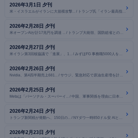
2026年3月1日 夕刊
米・イスラエルがイランに大規模攻撃... / トランプ氏「イラン最高指導者ハメネ... / 原油や金・銀が急伸、仮想通貨の24... / ほか7本
2026年2月28日 夕刊
米オープンAIが計17兆円を調達 ... / トランプ大統領、国防総省との対立受... / Netflix、Warner Br... / ほか7本
2026年2月27日 夕刊
米イラン第3回核協議で「進展」、1... / みずほFG 事務職5000人を削減へ / トランプ関税、企業が還付金権利を｢... / ほか7本
2026年2月26日 夕刊
Nvidia、第4四半期売上681... / サウジ、緊急対応で原油生産増を計画... / 日経平均先物、夜間取引で上昇 86... / ほか7本
2026年2月25日 夕刊
Metaは「パーソナル・スーパーイ... / 中国、軍事関係を理由に日本企業への... / 「5類型」撤廃、自民提言案が判明 ... / ほか7本
2026年2月24日 夕刊
トランプ新関税が発動へ、150日の... / NYダウ一時850ドル安 AIと関... / Anthropic、中国AI企業に... / ほか7本
2026年2月23日 夕刊