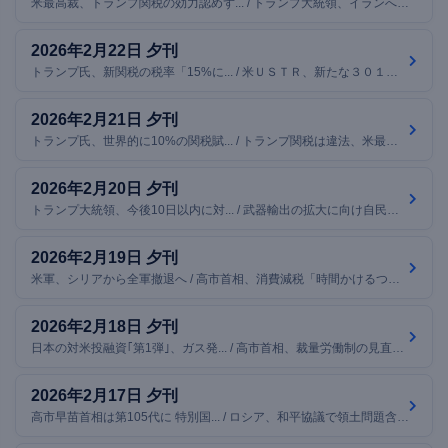
米最高裁、トランプ関税の効力認めず... / トランプ大統領、イランへの標的攻撃... / Nvidia、再びコンシューマーP... / ほか7本
2026年2月22日 夕刊
トランプ氏、新関税の税率「15%に... / 米ＵＳＴＲ、新たな３０１条調査開始... / 外国人の入国事前審査、対象拡大へ ... / ほか7本
2026年2月21日 夕刊
トランプ氏、世界的に10%の関税賦... / トランプ関税は違法、米最高裁が判断... / 高市首相が示す「多年度・別枠」予算... / ほか7本
2026年2月20日 夕刊
トランプ大統領、今後10日以内に対... / 武器輸出の拡大に向け自民が素案 共... / 韓国のユン前大統領、戒厳令と反乱罪... / ほか7本
2026年2月19日 夕刊
米軍、シリアから全軍撤退へ / 高市首相、消費減税「時間かけるつも... / 1月のFOMC議事要旨、意見対立広... / ほか7本
2026年2月18日 夕刊
日本の対米投融資｢第1弾｣、ガス発... / 高市首相、裁量労働制の見直し表明へ... / インドのAdani Group、A... / ほか7本
2026年2月17日 夕刊
高市早苗首相は第105代に 特別国... / ロシア、和平協議で領土問題含む主要... / 高市首相と会談、植田日銀総裁「一般... / ほか7本