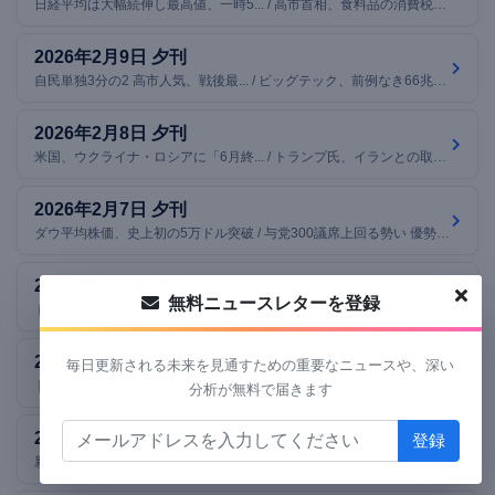
日経平均は大幅続伸し最高値、一時5... / 高市首相、食料品の消費税2年間ゼロ... / 英スターマー首相、エプスタイン事件... / ほか7本
2026年2月9日 夕刊
自民単独3分の2 高市人気、戦後最... / ビッグテック、前例なき66兆円規模... / 日銀ETF売却、静かに始動 「10... / ほか6本
2026年2月8日 夕刊
米国、ウクライナ・ロシアに「6月終... / トランプ氏、イランとの取引国に「2... / 衆院選きょう投開票、各党最後の訴え... / ほか6本
2026年2月7日 夕刊
ダウ平均株価、史上初の5万ドル突破 / 与党300議席上回る勢い 優勢の訳 / イーロン・マスクの1.25兆ドルA... / ほか7本
2026年2月6日 夕刊
無料ニュースレターを登録
トランプ大統領、高市首相に「全面支... / TSMC、日本でより先端の半導体を... / Amazon株急落、2,000億ド... / ほか7本
2026年2月5日 夕刊
毎日更新される未来を見通すための重要なニュースや、深い
トランプ氏「台湾問題で中国の懸念重... / 最後の米ロ核軍縮条約、5日失効 「... / 米国、対中資源競争でメキシコ・EU... / ほか7本
分析が無料で届きます
2026年2月4日 夕刊
新AIツール懸念でソフトウェア・デ... / 米軍、イラン無人機を撃墜 中東で緊張激化 / 日銀がETF売却を開始、1月は53... / ほか7本