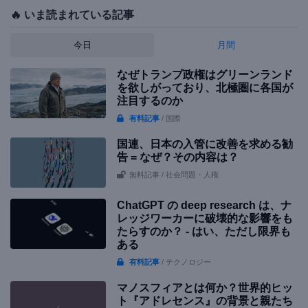
🔥 いま読まれている記事
今日
月間
なぜトランプ政権はグリーンランド
を欲しがっており、北極圏に各国が
注目するのか
有料記事
/ 国際
国連、日本の入管に改善を求める勧
告 = なぜ？その内容は？
無料記事
/ 社会問題・人権
ChatGPT の deep research は、ナ
レッジワーカーに破壊的な影響をも
たらすのか？ - はい、ただし限界も
ある
有料記事
/ テクノロジー
マノスフィアとは何か？世界的ヒッ
ト『アドレセンス』の背景と親たち