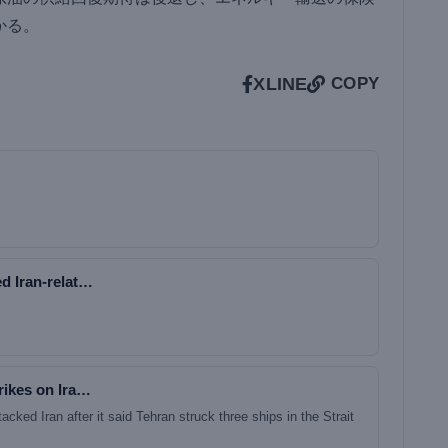
かる。
X
LINE
COPY
d Iran-relat…
rikes on Ira…
acked Iran after it said Tehran struck three ships in the Strait