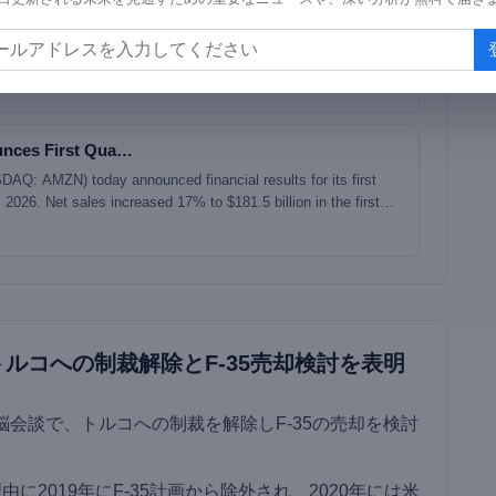
nces First Qua…
Q: AMZN) today announced financial results for its first
2026. Net sales increased 17% to $181.5 billion in the first
55.7 billion in first quarter 2025. Excluding the $2.9 billion
ear-over-year changes in foreign exchange rates throughout the
eased 15% compared with first quarter 2025. North America
 12% year-over-year to $104.1 billion. International segm
ルコへの制裁解除とF-35売却検討を表明
脳会談で、トルコへの制裁を解除しF-35の売却を検討
由に2019年にF-35計画から除外され、2020年には米