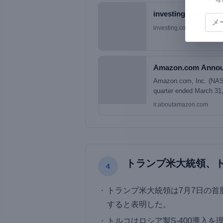
investing.com
investing.com
Amazon.com Annou
Amazon.com, Inc. (NASDA
quarter ended March 31, 
quarter, compared with $1
ir.aboutamazon.com
favorable impact from y
quarter, net sales incr
segment sales increased
トランプ米大統領、ト
4
トランプ米大統領は7月7日の首
すると表明した。
トルコはロシア製S-400導入を理