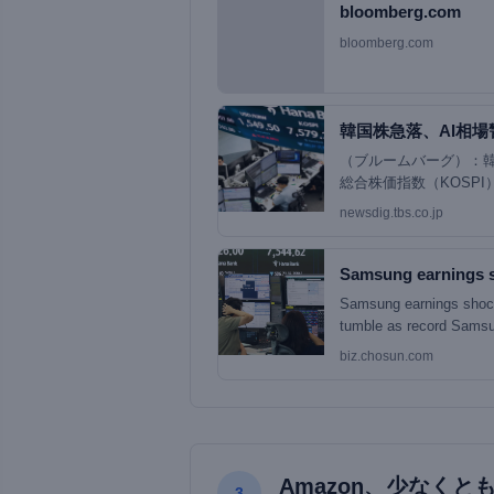
bloomberg.com
bloomberg.com
韓国株急落、AI相場
（ブルームバーグ）：
総合株価指数（KOSP
一時停止された。アジ
newsdig.tbs.co.jp
Samsung earnings 
Samsung earnings shock
tumble as record Samsun
biz.chosun.com
Amazon、少なくと
3