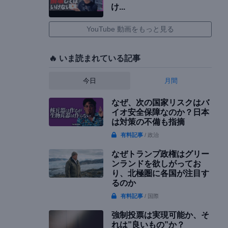
け...
YouTube 動画をもっと見る
🔥 いま読まれている記事
今日
月間
なぜ、次の国家リスクはバ
イオ安全保障なのか？日本
は対策の不備も指摘
有料記事
/ 政治
なぜトランプ政権はグリー
ンランドを欲しがってお
り、北極圏に各国が注目す
るのか
有料記事
/ 国際
強制投票は実現可能か、そ
れは”良いもの”か？