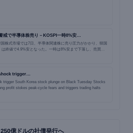
警戒で半導体株売り－KOSPI一時8%安…
韓国株式市場では7日、半導体関連株に売り圧力がかかり、韓国
I）は終値で4.9%安となった。一時は8%安まで下落し、売買が
ア株式相場ではこの日、半導体…
shock trigger…
 trigger South Korea stock plunge on Black Tuesday Stocks
g profit stokes peak-cycle fears and triggers trading halts
も250億ドルの社債発行へ