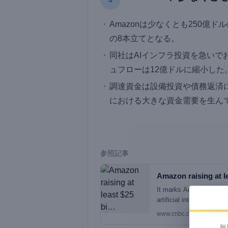
Amazonは少なくとも250億
の8本立てとなる。
同社はAIインフラ投資を急いでお
ュフローは12億ドルに縮小した
調達資金は設備投資や債務返済に
における大きな資金需要を生ん
参照記事
Amazon raising at l
It marks Amazon's latest
artificial intelligence.
www.cnbc.com
毎