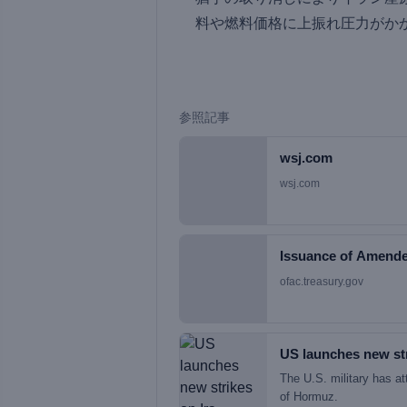
料や燃料価格に上振れ圧力がか
参照記事
wsj.com
wsj.com
Issuance of Amende
ofac.treasury.gov
US launches new st
The U.S. military has att
of Hormuz.