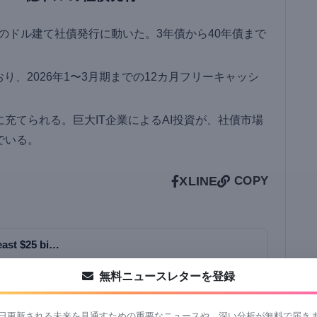
ドルのドル建て社債発行に動いた。3年債から40年債まで
り、2026年1〜3月期までの12カ月フリーキャッシ
。
充てられる。巨大IT企業によるAI投資が、社債市場
でいる。
X
LINE
COPY
east $25 bi…
 debt raise as it looks to buttress its massive investments in
無料ニュースレターを登録
日更新される未来を見通すための重要なニュースや、深い分析が無料で届き