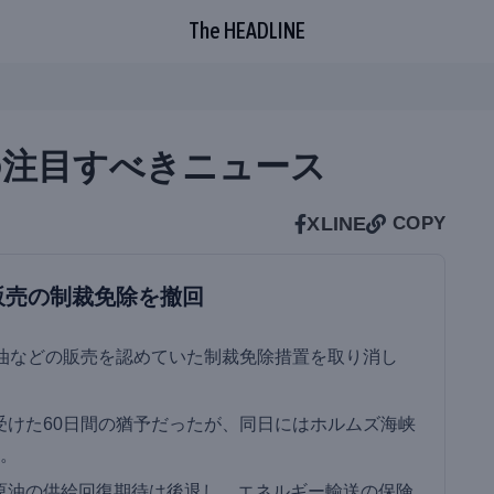
The HEADLINE
朝の注目すべきニュース
X
LINE
COPY
販売の制裁免除を撤回
原油などの販売を認めていた制裁免除措置を取り消し
受けた60日間の猶予だったが、同日にはホルムズ海峡
る。
原油の供給回復期待は後退し、エネルギー輸送の保険