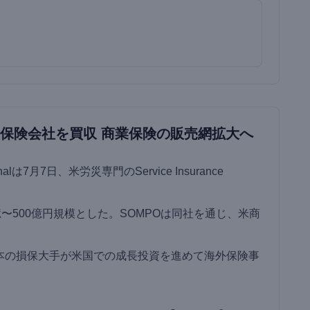
災保険会社を買収 商業保険の販売網拡大へ
onalは7月7日、米労災専門のService Insurance
。
〜500億円規模とした。SOMPOは同社を通じ、米商
本の損保大手が米国での成長投資を進めて海外保険事