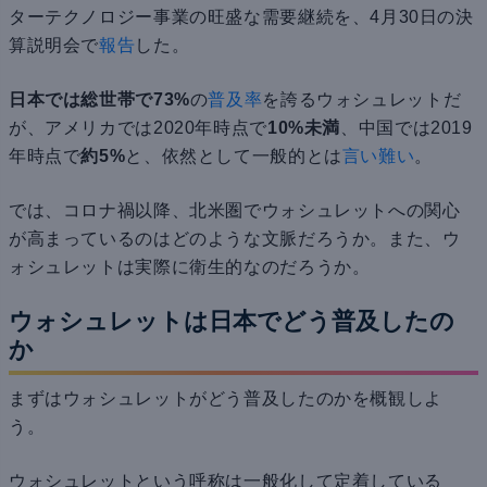
ターテクノロジー事業の旺盛な需要継続を、4月30日の決
算説明会で
報告
した。
日本では総世帯で73%
の
普及率
を誇るウォシュレットだ
が、アメリカでは2020年時点で
10%未満
、中国では2019
年時点で
約5%
と、依然として一般的とは
言い難い
。
では、コロナ禍以降、北米圏でウォシュレットへの関心
が高まっているのはどのような文脈だろうか。また、ウ
ォシュレットは実際に衛生的なのだろうか。
ウォシュレットは日本でどう普及したの
か
まずはウォシュレットがどう普及したのかを概観しよ
う。
ウォシュレットという呼称は一般化して定着している