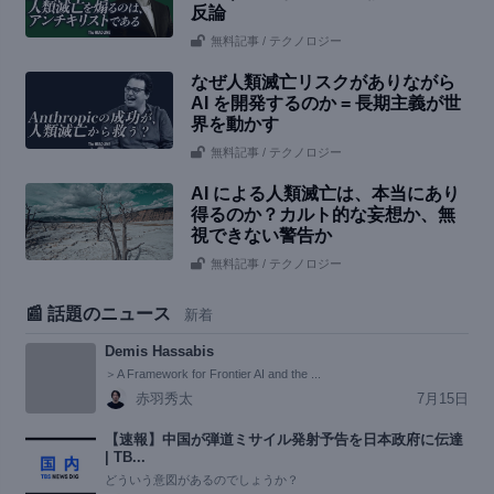
反論
無料記事
/ テクノロジー
なぜ人類滅亡リスクがありながら
AI を開発するのか = 長期主義が世
界を動かす
無料記事
/ テクノロジー
AI による人類滅亡は、本当にあり
得るのか？カルト的な妄想か、無
視できない警告か
無料記事
/ テクノロジー
📰 話題のニュース
新着
Demis Hassabis
＞A Framework for Frontier AI and the ...
赤羽秀太
7月15日
【速報】中国が弾道ミサイル発射予告を日本政府に伝達
| TB...
どういう意図があるのでしょうか？