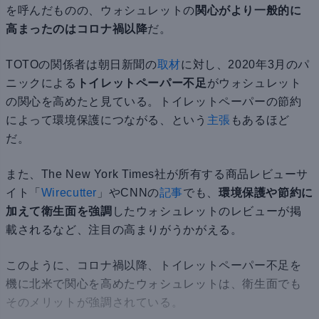
を呼んだものの、ウォシュレットの
関心がより一般的に
高まったのはコロナ禍以降
だ。
TOTOの関係者は朝日新聞の
取材
に対し、2020年3月のパ
ニックによる
トイレットペーパー不足
がウォシュレット
の関心を高めたと見ている。トイレットペーパーの節約
によって環境保護につながる、という
主張
もあるほど
だ。
また、The New York Times社が所有する商品レビューサ
イト「
Wirecutter
」やCNNの
記事
でも、
環境保護や節約に
加えて衛生面を強調
したウォシュレットのレビューが掲
載されるなど、注目の高まりがうかがえる。
このように、コロナ禍以降、トイレットペーパー不足を
機に北米で関心を高めたウォシュレットは、衛生面でも
そのメリットが強調されている。