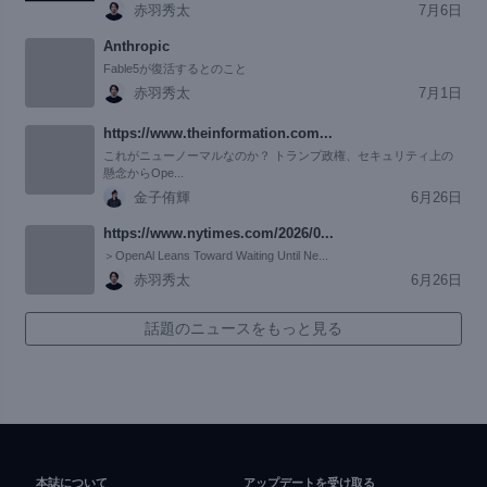
赤羽秀太
7月6日
Anthropic
Fable5が復活するとのこと
赤羽秀太
7月1日
https://www.theinformation.com...
これがニューノーマルなのか？ トランプ政権、セキュリティ上の
懸念からOpe...
金子侑輝
6月26日
https://www.nytimes.com/2026/0...
＞OpenAl Leans Toward Waiting Until Ne...
赤羽秀太
6月26日
話題のニュースをもっと見る
本誌について
アップデートを受け取る