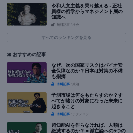
令和人文主義を乗り越える - 正社
員様の哲学からマネジメント層の
知識へ
無料記事
/ 社会
すべてのランキングを見る
🎀 おすすめの記事
なぜ、次の国家リスクはバイオ安
全保障なのか？日本は対策の不備
も指摘
有料記事
/ 政治
予測市場は何をもたらすのか？す
べてが賭けの対象になった未来に
起きること
有料記事
/ テクノロジー
超知能AIを作らなければ、人類は
絶滅するのか？ = 滅亡論への5つの