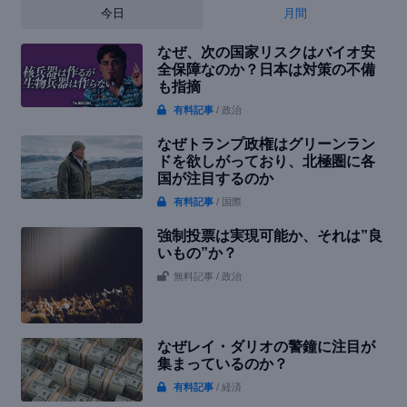
今日
月間
なぜ、次の国家リスクはバイオ安
全保障なのか？日本は対策の不備
も指摘
有料記事
/ 政治
なぜトランプ政権はグリーンラン
ドを欲しがっており、北極圏に各
国が注目するのか
有料記事
/ 国際
強制投票は実現可能か、それは”良
いもの”か？
無料記事
/ 政治
なぜレイ・ダリオの警鐘に注目が
集まっているのか？
有料記事
/ 経済