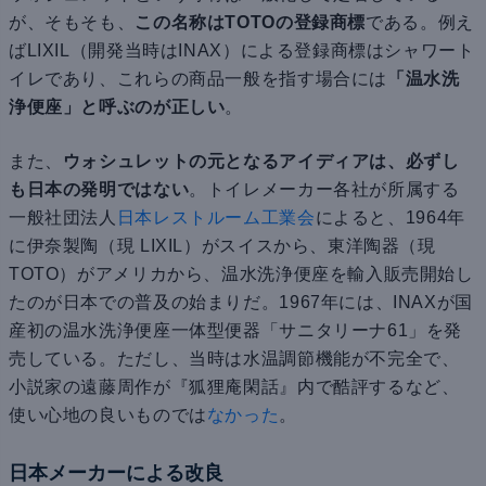
が、そもそも、
この名称はTOTOの登録商標
である。例え
ばLIXIL（開発当時はINAX）による登録商標はシャワート
イレであり、これらの商品一般を指す場合には
「温水洗
浄便座」と呼ぶのが正しい
。
また、
ウォシュレットの元となるアイディアは、必ずし
も日本の発明ではない
。トイレメーカー各社が所属する
一般社団法人
日本レストルーム工業会
によると、1964年
に伊奈製陶（現 LIXIL）がスイスから、東洋陶器（現
TOTO）がアメリカから、温水洗浄便座を輸入販売開始し
たのが日本での普及の始まりだ。1967年には、INAXが国
産初の温水洗浄便座一体型便器「サニタリーナ61」を発
売している。ただし、当時は水温調節機能が不完全で、
小説家の遠藤周作が『狐狸庵閑話』内で酷評するなど、
使い心地の良いものでは
なかった
。
日本メーカーによる改良