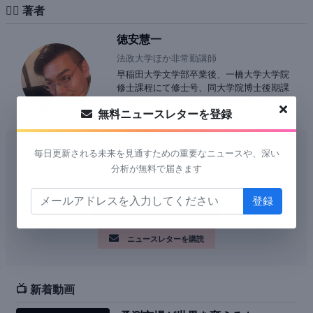
✍🏻 著者
徳安慧一
法政大学ほか非常勤講師
早稲田大学文学部卒業後、一橋大学大学院
修士課程にて修士号、同大学院博士後期課
程で博士号（社会学）を取得。専門は社会
無料ニュースレターを登録
調査・ジェンダー研究。
最新情報を受け取る
毎日更新される未来を見通すための重要なニュースや、深い
ニュースレターやTwitterをチェックして、最新の記事やニュースを
分析が無料で届きます
受け取ってください。
ニュースレターを購読
📺 新着動画