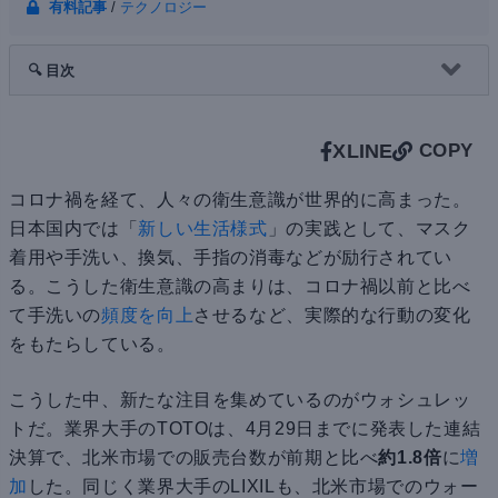
有料記事
/
テクノロジー
🔍 目次
X
LINE
COPY
コロナ禍を経て、人々の衛生意識が世界的に高まった。
日本国内では「
新しい生活様式
」の実践として、マスク
着用や手洗い、換気、手指の消毒などが励行されてい
る。こうした衛生意識の高まりは、コロナ禍以前と比べ
て手洗いの
頻度を向上
させるなど、実際的な行動の変化
をもたらしている。
こうした中、新たな注目を集めているのがウォシュレッ
トだ。業界大手のTOTOは、4月29日までに発表した連結
決算で、北米市場での販売台数が前期と比べ
約1.8倍
に
増
加
した。同じく業界大手のLIXILも、北米市場でのウォー