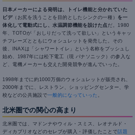
日本メーカーによる発明は、トイレ機能と分かれていた
ビデ
（お尻を洗うことを目的としたシンクの一種）
を一
体化して電動式にし、水温調節機能を設けた点
だ。1980
年、TOTOが「おしりだって洗って欲しい」というキャッ
チフレーズとともにウォシュレットを発売した。その
後、INAXは「シャワートイレ」という名称をプッシュし
始め、1987年には松下電工（現 パナソニック）の参入な
ど、電機メーカーも交えた開発競争が進んでいった。
1998年までに約1000万個のウォシュレットが販売され、
2000年までに、レストラン、ショッピングセンター、学
校などの公共施設で
一般的になっていった
。
北米圏での関心の高まり
北米圏では、マドンナやウィル・スミス、レオナルド・
ディカプリオなどのセレブが購入・評価したことで
話題