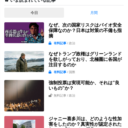
🔥 いま読まれている記事
今日
月間
なぜ、次の国家リスクはバイオ安全
保障なのか？日本は対策の不備も指
摘
有料記事
/ 政治
なぜトランプ政権はグリーンランド
を欲しがっており、北極圏に各国が
注目するのか
有料記事
/ 国際
強制投票は実現可能か、それは”良
いもの”か？
無料記事
/ 政治
ジャニー喜多川は、どのような性加
害をしたのか？真実性が認定された