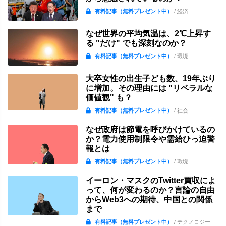
有料記事（無料プレゼント中）
/ 経済
なぜ世界の平均気温は、2℃上昇す
る "だけ" でも深刻なのか？
有料記事（無料プレゼント中）
/ 環境
大卒女性の出生子ども数、19年ぶり
に増加。その理由には "リベラルな
価値観" も？
有料記事（無料プレゼント中）
/ 社会
なぜ政府は節電を呼びかけているの
か？電力使用制限令や需給ひっ迫警
報とは
有料記事（無料プレゼント中）
/ 環境
イーロン・マスクのTwitter買収によ
って、何が変わるのか？言論の自由
からWeb3への期待、中国との関係
まで
有料記事（無料プレゼント中）
/ テクノロジー