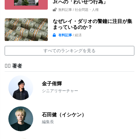
Jr.への「わいせつ行為」
無料記事
/ 社会問題・人権
なぜレイ・ダリオの警鐘に注目が集
まっているのか？
有料記事
/ 経済
すべてのランキングを見る
✍🏻 著者
金子侑輝
シニアリサーチャー
石田健（イシケン）
編集長