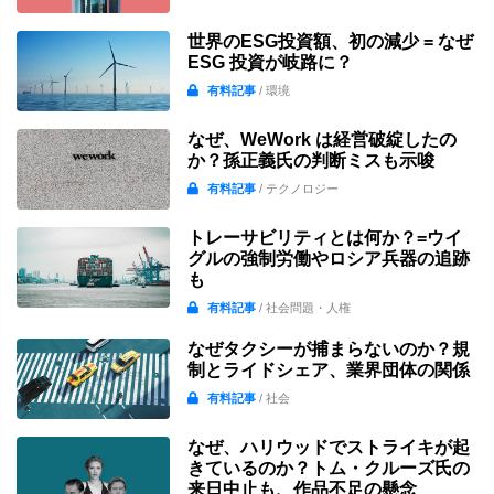
世界のESG投資額、初の減少 = なぜ
ESG 投資が岐路に？
有料記事
/ 環境
なぜ、WeWork は経営破綻したの
か？孫正義氏の判断ミスも示唆
有料記事
/ テクノロジー
トレーサビリティとは何か？=ウイ
グルの強制労働やロシア兵器の追跡
も
有料記事
/ 社会問題・人権
なぜタクシーが捕まらないのか？規
制とライドシェア、業界団体の関係
有料記事
/ 社会
なぜ、ハリウッドでストライキが起
きているのか？トム・クルーズ氏の
来日中止も、作品不足の懸念