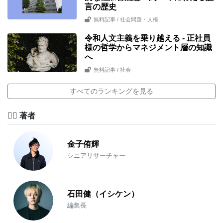
言の歴史
無料記事
/ 社会問題・人権
令和人文主義を乗り越える - 正社員
様の哲学からマネジメント層の知識
へ
無料記事
/ 社会
すべてのランキングを見る
✍🏻 著者
金子侑輝
シニアリサーチャー
石田健（イシケン）
編集長