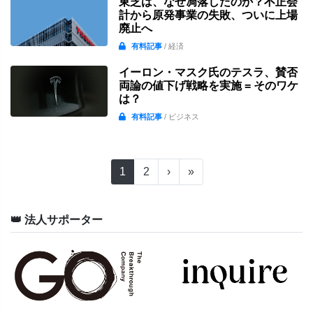
東芝は、なぜ凋落したのか？不正会
計から原発事業の失敗、ついに上場
廃止へ
有料記事
/ 経済
イーロン・マスク氏のテスラ、賛否
両論の値下げ戦略を実施 = そのワケ
は？
有料記事
/ ビジネス
1
2
›
»
👑 法人サポーター