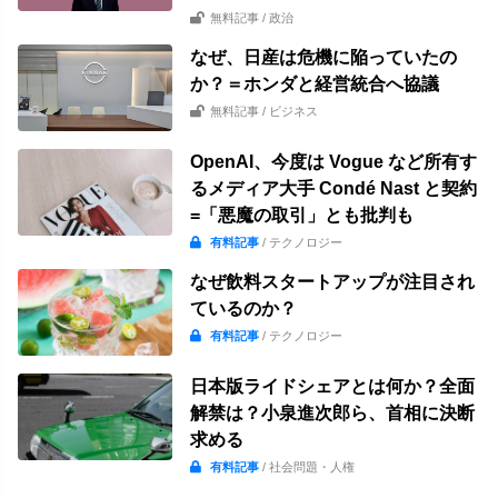
無料記事
/ 政治
なぜ、日産は危機に陥っていたの
か？＝ホンダと経営統合へ協議
無料記事
/ ビジネス
OpenAI、今度は Vogue など所有す
るメディア大手 Condé Nast と契約
=「悪魔の取引」とも批判も
有料記事
/ テクノロジー
なぜ飲料スタートアップが注目され
ているのか？
有料記事
/ テクノロジー
日本版ライドシェアとは何か？全面
解禁は？小泉進次郎ら、首相に決断
求める
有料記事
/ 社会問題・人権