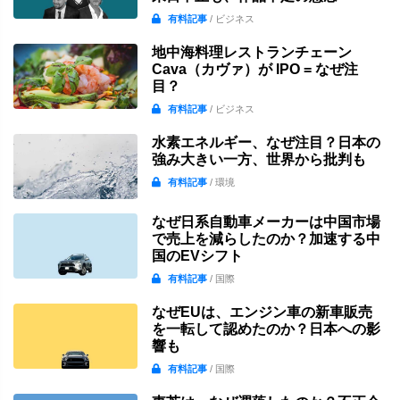
有料記事
/ ビジネス
地中海料理レストランチェーン
Cava（カヴァ）が IPO = なぜ注
目？
有料記事
/ ビジネス
水素エネルギー、なぜ注目？日本の
強み大きい一方、世界から批判も
有料記事
/ 環境
なぜ日系自動車メーカーは中国市場
で売上を減らしたのか？加速する中
国のEVシフト
有料記事
/ 国際
なぜEUは、エンジン車の新車販売
を一転して認めたのか？日本への影
響も
有料記事
/ 国際