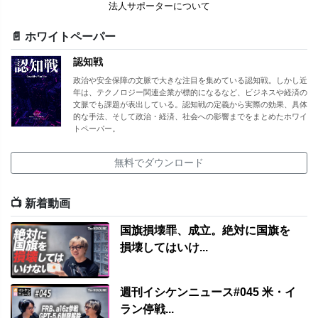
法人サポーターについて
📄 ホワイトペーパー
認知戦
政治や安全保障の文脈で大きな注目を集めている認知戦。しかし近
年は、テクノロジー関連企業が標的になるなど、ビジネスや経済の
文脈でも課題が表出している。認知戦の定義から実際の効果、具体
的な手法、そして政治・経済、社会への影響までをまとめたホワイ
トペーパー。
無料でダウンロード
📺 新着動画
国旗損壊罪、成立。絶対に国旗を
損壊してはいけ...
週刊イシケンニュース#045 米・イ
ラン停戦...