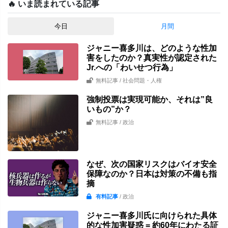
🔥 いま読まれている記事
今日
月間
ジャニー喜多川は、どのような性加
害をしたのか？真実性が認定された
Jr.への「わいせつ行為」
無料記事
/ 社会問題・人権
強制投票は実現可能か、それは”良
いもの”か？
無料記事
/ 政治
なぜ、次の国家リスクはバイオ安全
保障なのか？日本は対策の不備も指
摘
有料記事
/ 政治
ジャニー喜多川氏に向けられた具体
的な性加害疑惑 = 約60年にわたる証