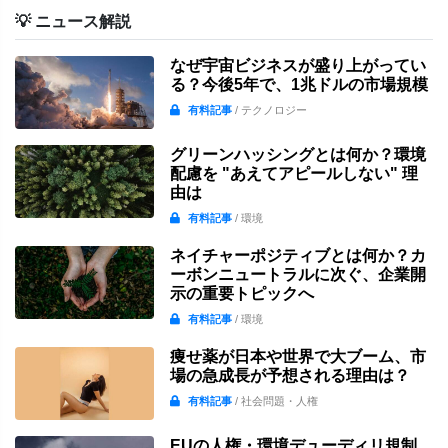
💡 ニュース解説
なぜ宇宙ビジネスが盛り上がってい
る？今後5年で、1兆ドルの市場規模
有料記事
/ テクノロジー
グリーンハッシングとは何か？環境
配慮を "あえてアピールしない" 理
由は
有料記事
/ 環境
ネイチャーポジティブとは何か？カ
ーボンニュートラルに次ぐ、企業開
示の重要トピックへ
有料記事
/ 環境
痩せ薬が日本や世界で大ブーム、市
場の急成長が予想される理由は？
有料記事
/ 社会問題・人権
EUの人権・環境デューディリ規制