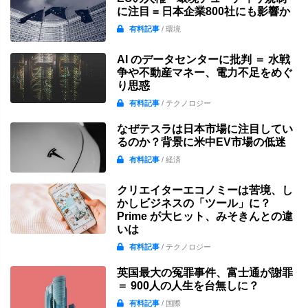
に注目 = 日本企業800社にも影響か
有料記事
/ 環境
AI のデータセンターに批判 ＝ 水戦
争や不動産マネー、電力不足をめぐ
り思惑
有料記事
/ テクノロジー
なぜテスラは日本市場に注目してい
るのか？背景に米中EV市場の低迷
有料記事
/ 経済
クリエイターエコノミーは苦境、し
かしビジネスの「ツール」に？
Prime が大ヒット、みそきんとの違
いは
有料記事
/ テクノロジー
英国最大の冤罪事件、富士通が謝罪
＝ 900人の人生を台無しに？
有料記事
/ 国際