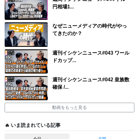
円相場1...
なぜニューメディアの時代がやっ
てきたのか？
週刊イシケンニュース#043 ワール
ドカップ...
週刊イシケンニュース#042 皇族数
確保 /...
動画をもっと見る
🔥 いま読まれている記事
今日
月間