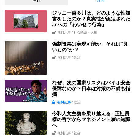
ジャニー喜多川は、どのような性加
害をしたのか？真実性が認定された
Jr.への「わいせつ行為」
無料記事
/ 社会問題・人権
強制投票は実現可能か、それは”良
いもの”か？
無料記事
/ 政治
なぜ、次の国家リスクはバイオ安全
保障なのか？日本は対策の不備も指
摘
有料記事
/ 政治
令和人文主義を乗り越える - 正社員
様の哲学からマネジメント層の知識
へ
無料記事
/ 社会