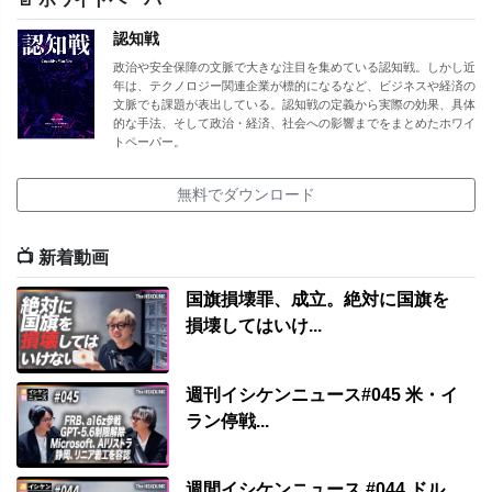
認知戦
政治や安全保障の文脈で大きな注目を集めている認知戦。しかし近
年は、テクノロジー関連企業が標的になるなど、ビジネスや経済の
文脈でも課題が表出している。認知戦の定義から実際の効果、具体
的な手法、そして政治・経済、社会への影響までをまとめたホワイ
トペーパー。
無料でダウンロード
📺 新着動画
国旗損壊罪、成立。絶対に国旗を
損壊してはいけ...
週刊イシケンニュース#045 米・イ
ラン停戦...
週間イシケンニュース #044 ドル