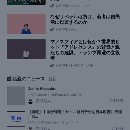
無料記事
/ テクノロジー
なぜリベラルは負け、若者は自民
党に投票するのか
無料記事
/ 政治
マノスフィアとは何か？世界的ヒ
ット『アドレセンス』の背景と親
たちの危惧、トランプ再選の立役
者
無料記事
/ 社会問題・人権
📰 話題のニュース
新着
Demis Hassabis
＞A Framework for Frontier AI and the ...
赤羽秀太
7月15日
【速報】中国が弾道ミサイル発射予告を日本政府に伝達
| TB...
どういう意図があるのでしょうか？
赤羽秀太
7月6日