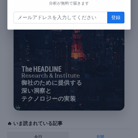
分析が無料で届きます
The HEADLINE
Research & Institute
御社のために提供する
深い洞察と
テクノロジーの実装
🔥 いま読まれている記事
今日
月間