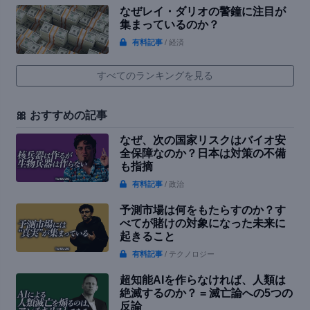
なぜレイ・ダリオの警鐘に注目が
集まっているのか？
有料記事
/ 経済
すべてのランキングを見る
🎀 おすすめの記事
なぜ、次の国家リスクはバイオ安
全保障なのか？日本は対策の不備
も指摘
有料記事
/ 政治
予測市場は何をもたらすのか？す
べてが賭けの対象になった未来に
起きること
有料記事
/ テクノロジー
超知能AIを作らなければ、人類は
絶滅するのか？ = 滅亡論への5つの
反論