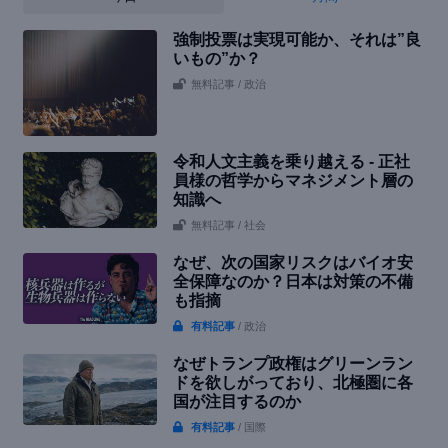
強制投票は実現可能か、それは”良
いもの”か？
無料記事
/ 政治
令和人文主義を乗り越える - 正社
員様の哲学からマネジメント層の
知識へ
無料記事
/ 社会
なぜ、次の国家リスクはバイオ安
全保障なのか？日本は対策の不備
も指摘
有料記事
/ 政治
なぜトランプ政権はグリーンラン
ドを欲しがっており、北極圏に各
国が注目するのか
有料記事
/ 国際