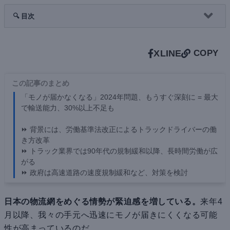
🔍 目次
X
LINE
COPY
この記事のまとめ
「モノが届かなくなる」2024年問題、もうすぐ深刻に = 最大
で輸送能力、30%以上不足も
⏩ 背景には、労働基準法改正によるトラックドライバーの働
き方改革
⏩ トラック業界では90年代の規制緩和以降、長時間労働が広
がる
⏩ 政府は高速道路の速度規制緩和など、対策を検討
日本の物流網をめぐる情勢が緊迫感を増している。
来年4
月以降、我々の手元へ迅速にモノが届きにくくなる可能
性が高まっているのだ。