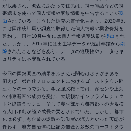
が収集され、調査にあたって住民は、携帯電話などの携
帯端末を使って個人情報や家族情報を申告することが
奨
励
されている。こうした調査の電子化もあり、2020年5月
には国家統計局が調査で取得した個人情報の機密保持を
誓約し、同年10月中旬には個人情報保護法案が
提出
され
た。しかし、2017年には出生率データが統計年鑑から
削
除
されたことなどもあり、データの透明性やデータセキ
ュリティは不安視されている。
今回の国勢調査の結果をふまえた関心はさまざまある。
例えば、都市化プロジェクトにおけるゴーストタウン問
題もその一つである。李克強政権下では、深センや上海
の浦東新区の成功を受け、大規模なインフラプロジェク
トと建設ラッシュ、そして農村部から都市部への大規模
な人口移動が経済成長の要とされていた。しかし、都市
化は必ずしも企業の誘致や労働者の流入といった実態が
伴わず、地方自治体に巨額の借金と多数のゴーストタウ