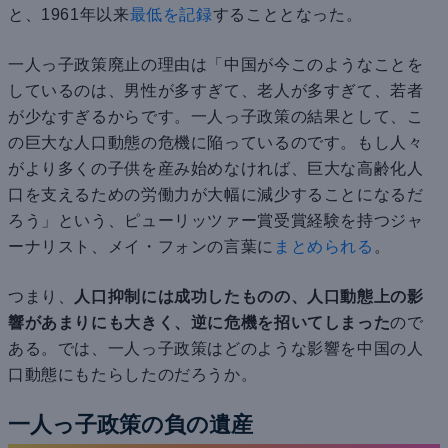
と、1961年以来
最低を記録
することとなった。
一人っ子政策廃止の理由は「中国が今このようなことを
しているのは、男性が多すぎて、老人が多すぎて、若者
が少なすぎるからです。一人っ子政策の結果として、こ
の巨大な人口動態の危機に陥っているのです。もし人々
がより多くの子供を産み始めなければ、巨大な高齢化人
口を支えるための労働力が大幅に減少することになるだ
ろう」という、ピューリッツァー賞受賞経験を持つジャ
ーナリスト、メイ・フォンの言葉に
まとめられる
。
つまり、
人口抑制には成功したものの、人口動態上の影
響があまりにも大きく、逆に危機を招いてしまった
ので
ある。では、一人っ子政策はどのような影響を中国の人
口動態にもたらしたのだろうか。
一人っ子政策の負の遺産