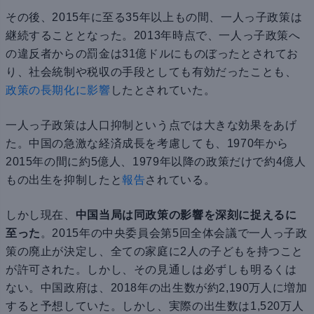
その後、2015年に至る35年以上もの間、一人っ子政策は
継続することとなった。2013年時点で、一人っ子政策へ
の違反者からの罰金は31億ドルにものぼったとされてお
り、社会統制や税収の手段としても有効だったことも、
政策の長期化に影響
したとされていた。
一人っ子政策は人口抑制という点では大きな効果をあげ
た。中国の急激な経済成長を考慮しても、1970年から
2015年の間に約5億人、1979年以降の政策だけで約4億人
もの出生を抑制したと
報告
されている。
しかし現在、
中国当局は同政策の影響を深刻に捉えるに
至った
。2015年の中央委員会第5回全体会議で一人っ子政
策の廃止が決定し、全ての家庭に2人の子どもを持つこと
が許可された。しかし、その見通しは必ずしも明るくは
ない。中国政府は、2018年の出生数が約2,190万人に増加
すると予想していた。しかし、実際の出生数は1,520万人