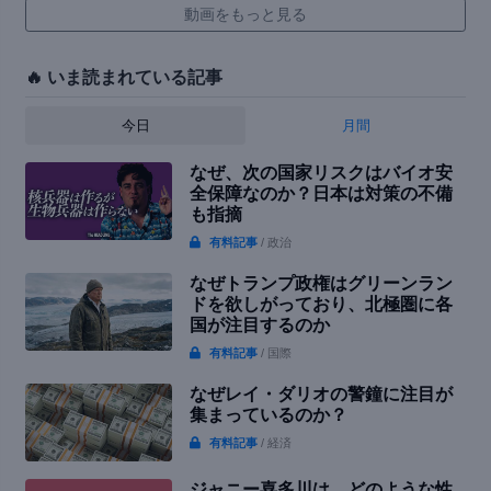
動画をもっと見る
🔥 いま読まれている記事
今日
月間
なぜ、次の国家リスクはバイオ安
全保障なのか？日本は対策の不備
も指摘
有料記事
/ 政治
なぜトランプ政権はグリーンラン
ドを欲しがっており、北極圏に各
国が注目するのか
有料記事
/ 国際
なぜレイ・ダリオの警鐘に注目が
集まっているのか？
有料記事
/ 経済
ジャニー喜多川は、どのような性