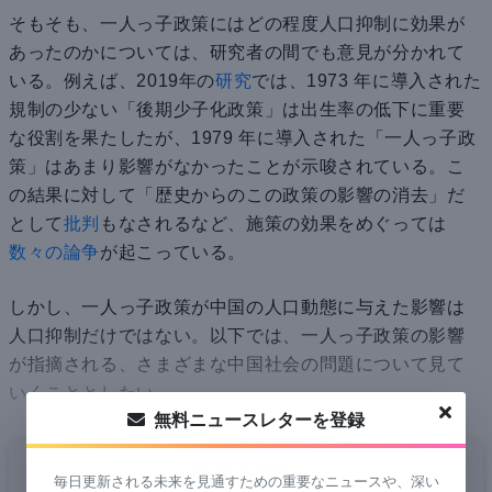
そもそも、一人っ子政策にはどの程度人口抑制に効果が
あったのかについては、研究者の間でも意見が分かれて
いる。例えば、2019年の
研究
では、1973 年に導入された
規制の少ない「後期少子化政策」は出生率の低下に重要
な役割を果たしたが、1979 年に導入された「一人っ子政
策」はあまり影響がなかったことが示唆されている。こ
の結果に対して「歴史からのこの政策の影響の消去」だ
として
批判
もなされるなど、施策の効果をめぐっては
数々の論争
が起こっている。
しかし、一人っ子政策が中国の人口動態に与えた影響は
人口抑制だけではない。以下では、一人っ子政策の影響
が指摘される、さまざまな中国社会の問題について見て
いくこととしたい。
無料ニュースレターを登録
続きを読む
毎日更新される未来を見通すための重要なニュースや、深い