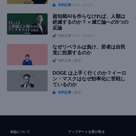
有料記事
/ テクノロジー
超知能AIを作らなければ、人類は
絶滅するのか？ = 滅亡論への5つの
反論
無料記事
/ テクノロジー
なぜリベラルは負け、若者は自民
党に投票するのか
無料記事
/ 政治
DOGE は上手く行くのか？イーロ
ン・マスクはなぜ効率化に苦戦し
ているのか
有料記事
/ 政治
本誌について
アップデートを受け取る