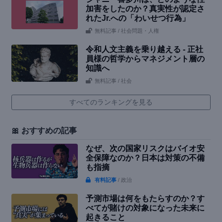
加害をしたのか？真実性が認定さ
れたJr.への「わいせつ行為」
無料記事
/ 社会問題・人権
令和人文主義を乗り越える - 正社
員様の哲学からマネジメント層の
知識へ
無料記事
/ 社会
すべてのランキングを見る
🎀 おすすめの記事
なぜ、次の国家リスクはバイオ安
全保障なのか？日本は対策の不備
も指摘
有料記事
/ 政治
予測市場は何をもたらすのか？す
べてが賭けの対象になった未来に
起きること