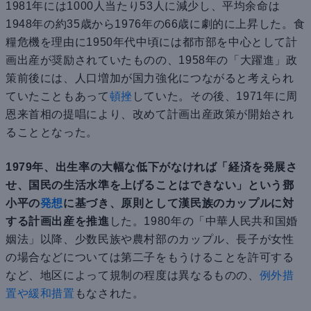
1981年には1000人当たり53人に減少し、平均余命は
1948年の約35歳から1976年の66歳に劇的に上昇した。食
糧危機を理由に1950年代中頃には都市部を中心として計
画出産が奨励されていたものの、1958年の「大躍進」政
策前後には、人口増加が国力強化につながると考えられ
ていたこともあって
頓挫
していた。その後、1971年に周
恩来首相の提唱により、改めて計画出産政策が開始され
ることとなった。
1979年、出生率の大幅な低下がなければ「経済を発展さ
せ、国民の生活水準を上げることはできない」という鄧
小平の
発想
に基づき、原則として漢民族のカップルに対
する計画出産を推進
した。1980年の「中華人民共和国婚
姻法」以降、少数民族や農村部のカップル、長子が女性
の場合などについては第二子をもうけることを許可する
など、地区によって規制の程度は異なるものの、
例外措
置や緩和措置
もなされた。