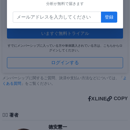
この続き:
3,255文字 / 画像0枚
分析が無料で届きます
この記事を読むためには、月額980円のメンバーシップに参加するか
単体購入が必要です。10日間の無料トライアルで、いますぐ読むこ
とができます。
いますぐ無料トライアル
すでにメンバーシップに入っている方や単体購入されている方は、こちらからロ
グインしてください。
ログインする
メンバーシップに関するご質問、決済や支払い方法などについては、「
よ
くある質問
」をご覧ください。
X
LINE
COPY
✍🏻 著者
徳安慧一