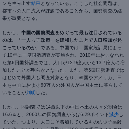
ンを生み出す
結果
となっている。こうした社会問題は、
都市への人口流入が課題であることから、国勢調査の結
果が重要となる。
しかし、
中国の国勢調査をめぐって最も注目されている
のは、「一人っ子政策」を緩和したことで人口増加が起
こっているのか
、である。中国では、国家統計局によっ
て10年に一度国勢調査が実施され、2010年におこなわれ
た第6回国勢調査では、人口が12.9億人から13.7億人に増
加したことが明らかとなった。また、第6回国勢調査では
はじめて外国人も調査対象となり、韓国やアメリカ、日
本を中心におよそ60万人の外国人が中国本土に暮らして
いることが
判明
した。
しかし、同調査では14歳以下の中国本土の人々の割合は
16.6％と、2000年の国勢調査からは6.29ポイント
減少
し
ていた。つまり、人口こそ増加しているものの少子高齢