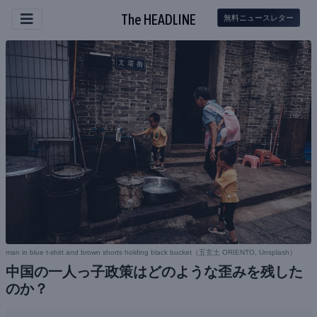
The HEADLINE
無料ニュースレター
man in blue t-shirt and brown shorts holding black bucket（
五玄土 ORIENTO, Unsplash
）
中国の一人っ子政策はどのような歪みを残した
のか？