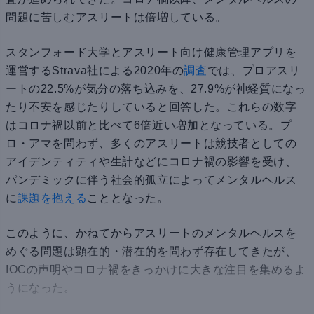
問題に苦しむアスリートは倍増している。
スタンフォード大学とアスリート向け健康管理アプリを
運営するStrava社による2020年の
調査
では、プロアスリ
ートの22.5%が気分の落ち込みを、27.9%が神経質になっ
たり不安を感じたりしていると回答した。これらの数字
はコロナ禍以前と比べて6倍近い増加となっている。プ
ロ・アマを問わず、多くのアスリートは競技者としての
アイデンティティや生計などにコロナ禍の影響を受け、
パンデミックに伴う社会的孤立によってメンタルヘルス
に
課題を抱える
こととなった。
このように、かねてからアスリートのメンタルヘルスを
めぐる問題は顕在的・潜在的を問わず存在してきたが、
IOCの声明やコロナ禍をきっかけに大きな注目を集めるよ
うになった。