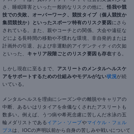
さ、睡眠障害といった一般的なリスクの他に、
怪我や競
技での失敗、オーバーワーク、競技タイプ（個人競技か
集団競技か）といったスポーツ特有のリスク要因
にさら
されている。また、親やコーチとの関係、大会や遠征な
どによる長時間の移動や不慣れな環境、非自発的または
計画外の引退、および非運動的アイデンティティの欠如
といった、
キャリア段階ごとのリスク要因も存在
する。
しかし現在に至るまで、
アスリートのメンタルヘルスケ
アをサポートするための仕組みやモデルがない
状況
が続
いている。
メンタルヘルスを理由にシーズン中の離脱やキャリアの
中断、あるいはリタイアを余儀なくされたアスリートも
数多い。例えば、うつ病や希死念慮に苦しんだ水泳の五
輪メダリストである
イアン・ソープ
や
マイケル・フェル
プス
は、IOCの声明以前から自身の苦しみや戦いについて