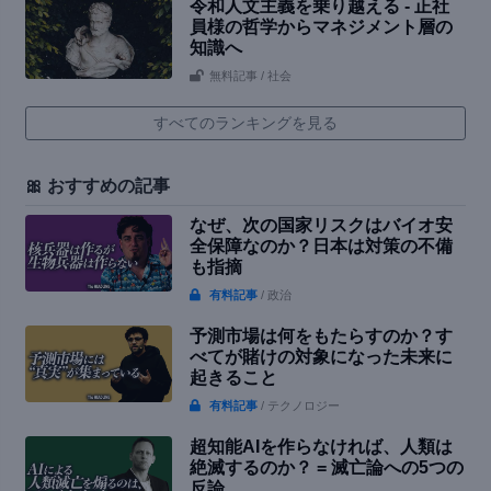
令和人文主義を乗り越える - 正社
員様の哲学からマネジメント層の
知識へ
無料記事
/ 社会
すべてのランキングを見る
🎀 おすすめの記事
なぜ、次の国家リスクはバイオ安
全保障なのか？日本は対策の不備
も指摘
有料記事
/ 政治
予測市場は何をもたらすのか？す
べてが賭けの対象になった未来に
起きること
有料記事
/ テクノロジー
超知能AIを作らなければ、人類は
絶滅するのか？ = 滅亡論への5つの
反論