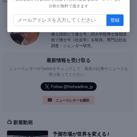
✍🏻 著者
分析が無料で届きます
徳安慧一
法政大学ほか非常勤講師
早稲田大学文学部卒業後、一橋大学大学院
修士課程にて修士号、同大学院博士後期課
程で博士号（社会学）を取得。専門は社会
調査・ジェンダー研究。
最新情報を受け取る
ニュースレターやTwitterをチェックして、最新の記事やニュースを
受け取ってください。
ニュースレターを購読
📺 新着動画
予測市場が世界を変える /