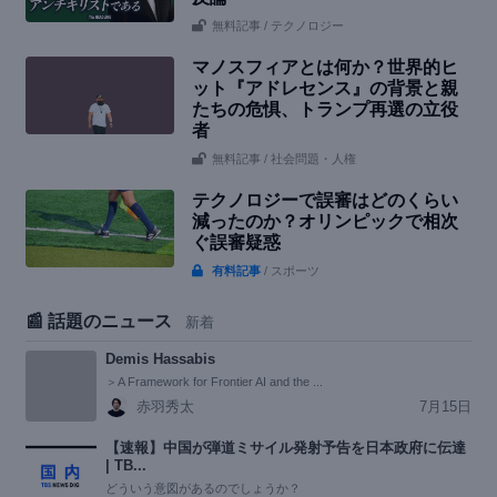
無料記事
/ テクノロジー
マノスフィアとは何か？世界的ヒ
ット『アドレセンス』の背景と親
たちの危惧、トランプ再選の立役
者
無料記事
/ 社会問題・人権
テクノロジーで誤審はどのくらい
減ったのか？オリンピックで相次
ぐ誤審疑惑
有料記事
/ スポーツ
📰 話題のニュース
新着
Demis Hassabis
＞A Framework for Frontier AI and the ...
赤羽秀太
7月15日
【速報】中国が弾道ミサイル発射予告を日本政府に伝達
| TB...
どういう意図があるのでしょうか？