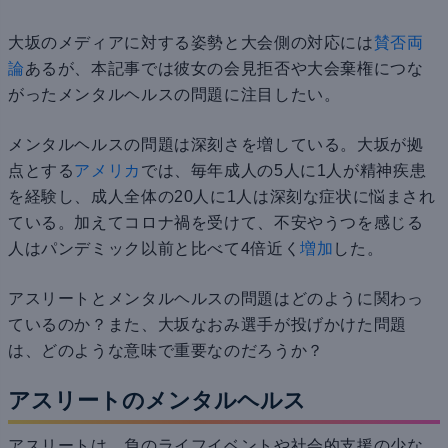
大坂のメディアに対する姿勢と大会側の対応には
賛否両
論
あるが、本記事では彼女の会見拒否や大会棄権につな
がったメンタルヘルスの問題に注目したい。
メンタルヘルスの問題は深刻さを増している。大坂が拠
点とする
アメリカ
では、毎年成人の5人に1人が精神疾患
を経験し、成人全体の20人に1人は深刻な症状に悩まされ
ている。加えてコロナ禍を受けて、不安やうつを感じる
人はパンデミック以前と比べて4倍近く
増加
した。
アスリートとメンタルヘルスの問題はどのように関わっ
ているのか？また、大坂なおみ選手が投げかけた問題
は、どのような意味で重要なのだろうか？
アスリートのメンタルヘルス
アスリートは、負のライフイベントや社会的支援の少な