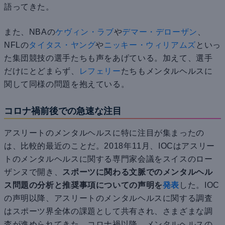
語ってきた。
また、NBAの
ケヴィン・ラブ
や
デマー・デローザン
、
NFLの
タイタス・ヤング
や
ニッキー・ウィリアムズ
といっ
た集団競技の選手たちも声をあげている。加えて、選手
だけにとどまらず、
レフェリー
たちもメンタルヘルスに
関して同様の問題を抱えている。
コロナ禍前後での急速な注目
アスリートのメンタルヘルスに特に注目が集まったの
は、比較的最近のことだ。2018年11月、IOCはアスリー
トのメンタルヘルスに関する専門家会議をスイスのロー
ザンヌで開き、
スポーツに関わる文脈でのメンタルヘル
ス問題の分析と推奨事項についての声明を
発表
した。IOC
の声明以降、アスリートのメンタルヘルスに関する調査
はスポーツ界全体の課題として共有され、さまざまな調
査が進められてきた。コロナ禍以降、メンタルヘルスの