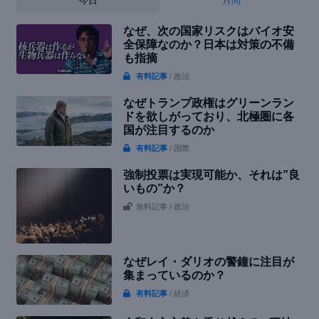
今日
月間
なぜ、次の国家リスクはバイオ安
全保障なのか？日本は対策の不備
も指摘
有料記事
/ 政治
なぜトランプ政権はグリーンラン
ドを欲しがっており、北極圏に各
国が注目するのか
有料記事
/ 国際
強制投票は実現可能か、それは”良
いもの”か？
無料記事
/ 政治
なぜレイ・ダリオの警鐘に注目が
集まっているのか？
有料記事
/ 経済