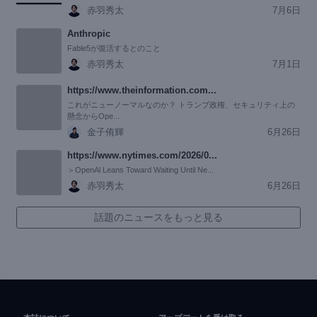
赤羽秀太
7月6日
Anthropic
Fable5が復活するとのこと
赤羽秀太
7月1日
https://www.theinformation.com...
これがニューノーマルなのか？ トランプ政権、セキュリティ上の
懸念からOpe...
金子侑輝
6月26日
https://www.nytimes.com/2026/0...
＞OpenAl Leans Toward Waiting Until Ne...
赤羽秀太
6月26日
話題のニュースをもっと見る