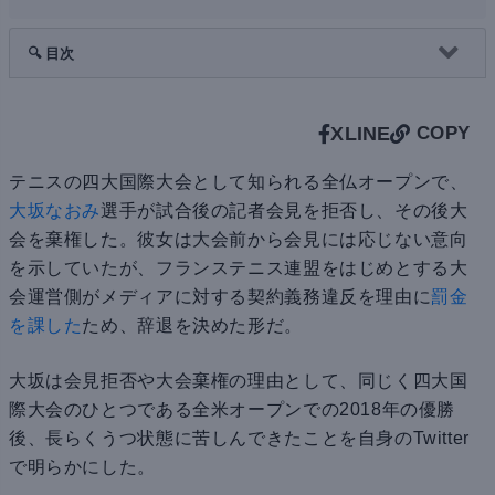
🔍 目次
X
LINE
COPY
テニスの四大国際大会として知られる全仏オープンで、
大坂なおみ
選手が試合後の記者会見を拒否し、その後大
会を棄権した。彼女は大会前から会見には応じない意向
を示していたが、フランステニス連盟をはじめとする大
会運営側がメディアに対する契約義務違反を理由に
罰金
を課した
ため、辞退を決めた形だ。
大坂は会見拒否や大会棄権の理由として、同じく四大国
際大会のひとつである全米オープンでの2018年の優勝
後、長らくうつ状態に苦しんできたことを自身のTwitter
で明らかにした。