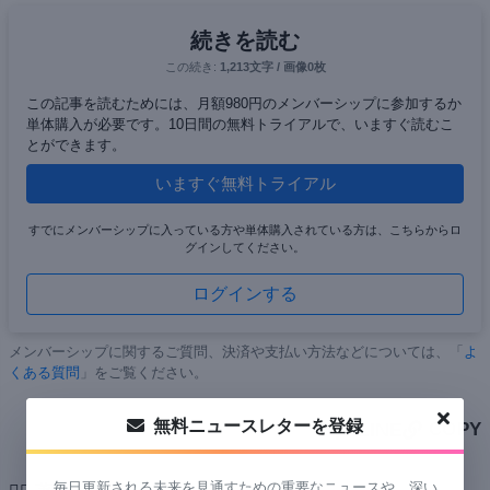
続きを読む
この続き:
1,213文字 / 画像0枚
この記事を読むためには、月額980円のメンバーシップに参加するか
単体購入が必要です。10日間の無料トライアルで、いますぐ読むこ
とができます。
いますぐ無料トライアル
すでにメンバーシップに入っている方や単体購入されている方は、こちらからロ
グインしてください。
ログインする
メンバーシップに関するご質問、決済や支払い方法などについては、「
よ
くある質問
」をご覧ください。
無料ニュースレターを登録
X
LINE
COPY
毎日更新される未来を見通すための重要なニュースや、深い