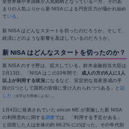
全世界株や米国株が人気銘柄となっている一方、そのあ
まりの人気ぶりから新 NISA による円安圧力が囁かれ始め
て
いる
。
新 NISA はどんなスタートを切ったのだろうか。そして、
経済にどのような影響を及ぼしているのだろうか。
新 NISA はどんなスタートを切ったのか？
新 NISA のすそ野は、拡大している。鈴木金融担当大臣は
2月13日、「NISA はこの10年間で、
成人の方の5人に1人
以上が利用する状況
になるなど、安定的な資産形成の手
段の1つとして国民の皆様に受け入れられつつある」と
話
した
。
（太字は引用者による）
1月4日に発表されていた oricon ME が実施した新 NISA
の利用意向に関する
調査
では、「利用する予定がある」
と回答した人は全体の約 66.2% にのぼった。その年代別