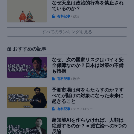
なぜ天皇は政治的行為を禁止され
ているのか？
有料記事
/ 政治
すべてのランキングを見る
🎀 おすすめの記事
なぜ、次の国家リスクはバイオ安
全保障なのか？日本は対策の不備
も指摘
有料記事
/ 政治
予測市場は何をもたらすのか？す
べてが賭けの対象になった未来に
起きること
有料記事
/ テクノロジー
超知能AIを作らなければ、人類は
絶滅するのか？ = 滅亡論への5つの
反論