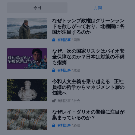
今日
月間
なぜトランプ政権はグリーンラン
ドを欲しがっており、北極圏に各
国が注目するのか
有料記事
/ 国際
なぜ、次の国家リスクはバイオ安
全保障なのか？日本は対策の不備
も指摘
有料記事
/ 政治
令和人文主義を乗り越える - 正社
員様の哲学からマネジメント層の
知識へ
無料記事
/ 社会
なぜレイ・ダリオの警鐘に注目が
集まっているのか？
有料記事
/ 経済