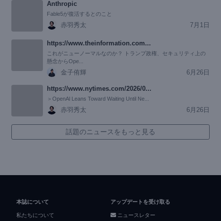
Anthropic
Fable5が復活するとのこと
赤羽秀太
7月1日
https://www.theinformation.com...
これがニューノーマルなのか？ トランプ政権、セキュリティ上の
懸念からOpe...
金子侑輝
6月26日
https://www.nytimes.com/2026/0...
＞OpenAl Leans Toward Waiting Until Ne...
赤羽秀太
6月26日
話題のニュースをもっと見る
本誌について
アップデートを受け取る
私たちについて
ニュースレター