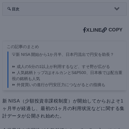
🔍 目次
X
LINE
COPY
この記事のまとめ
💡新 NISA 開始から1か月半、日本円流出で円安を助長？
⏩ 成人の5分の1以上が利用するなど、すそ野が広がる
⏩ 人気銘柄トップ2はオルカンとS&P500、日本株では配当重
視の銘柄も人気
⏩ 外貨買いの進行が円安圧力につながるとの指摘も
新 NISA（少額投資非課税制度）が開始してからおよそ1
ヶ月半が経過し、最初の1ヶ月の利用状況などに関する集
計データが公開され始めた。