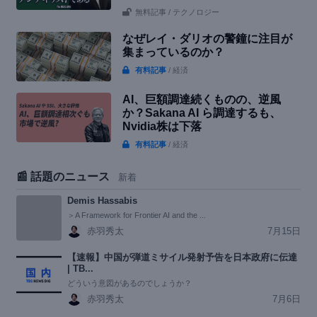
無料記事
/ テクノロジー
なぜレイ・ダリオの警鐘に注目が
集まっているのか？
有料記事
/ 経済
AI、巨額調達続くものの、逆風
か？Sakana AI ら調達するも、
Nvidia株は下落
有料記事
/ 経済
📰 話題のニュース
新着
Demis Hassabis
＞A Framework for Frontier AI and the ...
赤羽秀太
7月15日
【速報】中国が弾道ミサイル発射予告を日本政府に伝達
| TB...
どういう意図があるのでしょうか？
赤羽秀太
7月6日