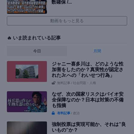
数確保 /...
動画をもっと見る
🔥 いま読まれている記事
今日
月間
ジャニー喜多川は、どのような性
加害をしたのか？真実性が認定さ
れたJr.への「わいせつ行為」
無料記事
/ 社会問題・人権
なぜ、次の国家リスクはバイオ安
全保障なのか？日本は対策の不備
も指摘
有料記事
/ 政治
強制投票は実現可能か、それは”良
いもの”か？