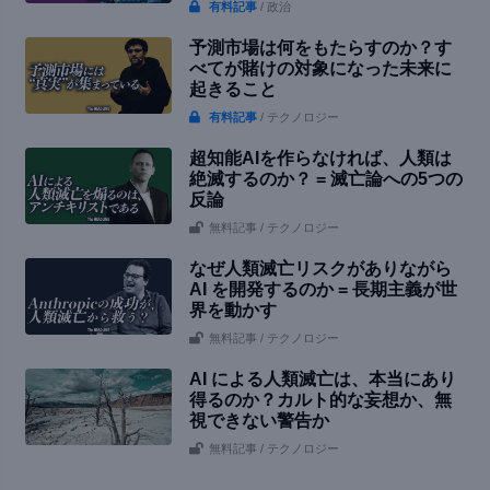
有料記事
/ 政治
予測市場は何をもたらすのか？す
べてが賭けの対象になった未来に
起きること
有料記事
/ テクノロジー
超知能AIを作らなければ、人類は
絶滅するのか？ = 滅亡論への5つの
反論
無料記事
/ テクノロジー
なぜ人類滅亡リスクがありながら
AI を開発するのか = 長期主義が世
界を動かす
無料記事
/ テクノロジー
AI による人類滅亡は、本当にあり
得るのか？カルト的な妄想か、無
視できない警告か
無料記事
/ テクノロジー