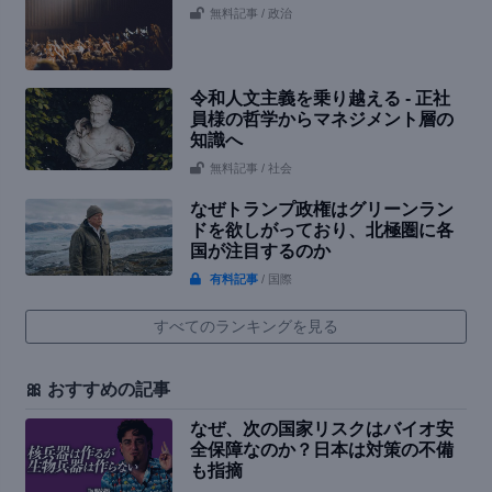
無料記事
/ 政治
令和人文主義を乗り越える - 正社
員様の哲学からマネジメント層の
知識へ
無料記事
/ 社会
なぜトランプ政権はグリーンラン
ドを欲しがっており、北極圏に各
国が注目するのか
有料記事
/ 国際
すべてのランキングを見る
🎀 おすすめの記事
なぜ、次の国家リスクはバイオ安
全保障なのか？日本は対策の不備
も指摘