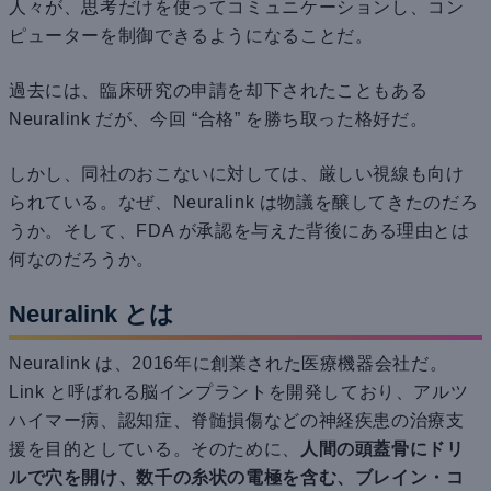
人々が、思考だけを使ってコミュニケーションし、コン
ピューターを制御できるようになることだ。
過去には、臨床研究の申請を却下されたこともある
Neuralink だが、今回 “合格” を勝ち取った格好だ。
しかし、同社のおこないに対しては、厳しい視線も向け
られている。なぜ、Neuralink は物議を醸してきたのだろ
うか。そして、FDA が承認を与えた背後にある理由とは
何なのだろうか。
Neuralink とは
Neuralink は、2016年に創業された医療機器会社だ。
Link と呼ばれる脳インプラントを開発しており、アルツ
ハイマー病、認知症、脊髄損傷などの神経疾患の治療支
援を目的としている。そのために、
人間の頭蓋骨にドリ
ルで穴を開け、数千の糸状の電極を含む、ブレイン・コ