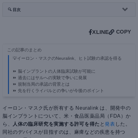
🔍 目次
X
LINE
COPY
この記事のまとめ
💡イーロン・マスクのNeuralink、ヒト試験の承認を得る
⏩ 脳インプラントの人体臨床試験が可能に
⏩ 過去にはサルへの実験で争いに発展
⏩ 規制当局の承認の背景とは
⏩ 先を行くライバルとの争いが今後のポイント
イーロン・マスク氏が所有する Neuralink は、開発中の
脳インプラントについて、米・食品医薬品局（FDA）か
ら、
人体の臨床研究を実施する許可を得た
と
発表
した。
同社のデバイスが目指すのは、麻痺などの疾患を持つ