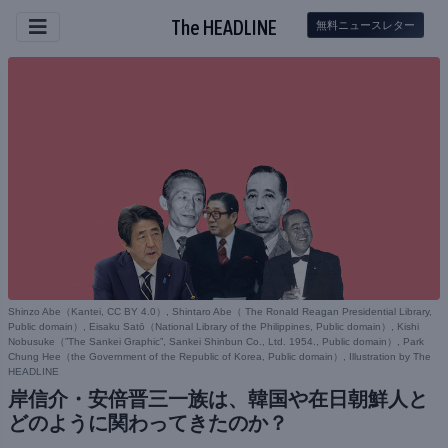
The HEADLINE
無料ニュースレター
Shinzo Abe（
Kantei, CC BY 4.0
）, Shintaro Abe（
The Ronald Reagan Presidential Library,
Public domain
）, Eisaku Satō（
National Library of the Philippines, Public domain
）, Kishi
Nobusuke（
”The Sankei Graphic”, Sankei Shinbun Co., Ltd. 1954., Public domain
）, Park
Chung Hee（
the Government of the Republic of Korea, Public domain
）, Illustration by The
HEADLINE
岸信介・安倍晋三一族は、韓国や在日朝鮮人と
どのように関わってきたのか？