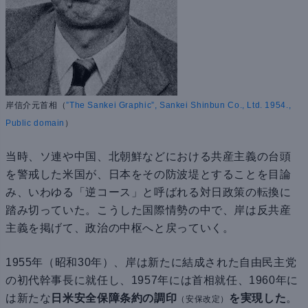
岸信介元首相（
”The Sankei Graphic”, Sankei Shinbun Co., Ltd. 1954.,
Public domain
）
当時、ソ連や中国、北朝鮮などにおける共産主義の台頭
を警戒した米国が、日本をその防波堤とすることを目論
み、いわゆる「逆コース」と呼ばれる対日政策の転換に
踏み切っていた。こうした国際情勢の中で、岸は反共産
主義を掲げて、政治の中枢へと戻っていく。
1955年（昭和30年）、岸は新たに結成された自由民主党
の初代幹事長に就任し、1957年には首相就任、1960年に
は新たな
日米安全保障条約の調印
を実現した
。
（安保改定）