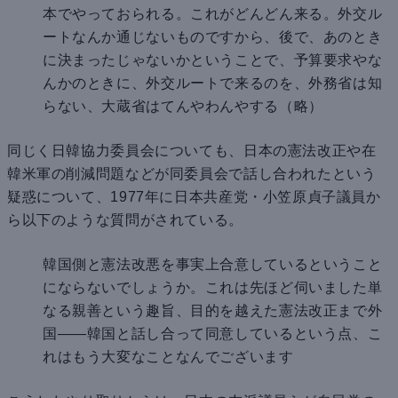
本でやっておられる。これがどんどん来る。外交ル
ートなんか通じないものですから、後で、あのとき
に決まったじゃないかということで、予算要求やな
んかのときに、外交ルートで来るのを、外務省は知
らない、大蔵省はてんやわんやする（略）
同じく日韓協力委員会についても、日本の憲法改正や在
韓米軍の削減問題などが同委員会で話し合われたという
疑惑について、1977年に日本共産党・小笠原貞子議員か
ら以下のような質問がされている。
韓国側と憲法改悪を事実上合意しているということ
にならないでしょうか。これは先ほど伺いました単
なる親善という趣旨、目的を越えた憲法改正まで外
国——韓国と話し合って同意しているという点、こ
れはもう大変なことなんでございます