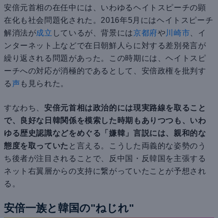
安倍元首相の在任中には、いわゆるヘイトスピーチの顕
在化も社会問題化された。2016年5月にはヘイトスピーチ
解消法が
成立
しているが、背景には
京都府
や
川崎市
、イ
ンターネット上などで在日朝鮮人らに対する差別発言が
繰り返される問題があった。この時期には、ヘイトスピ
ーチへの対応が消極的であるとして、安倍政権を批判す
る
声
も見られた。
すなわち、
安倍元首相は政治的には現実路線を取ること
で、良好な日韓関係を模索した時期もありつつも、いわ
ゆる歴史認識などをめぐる「嫌韓」言説には、親和的な
態度を取っていた
と言える。こうした両義的な姿勢のう
ち後者が注目されることで、反中国・反韓国を主張する
ネット右翼層からの支持に繋がっていたことが予想され
る。
安倍一族と韓国の"ねじれ"