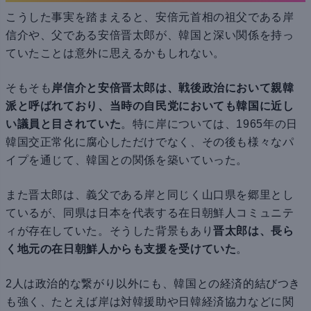
こうした事実を踏まえると、安倍元首相の祖父である岸
信介や、父である安倍晋太郎が、韓国と深い関係を持っ
ていたことは意外に思えるかもしれない。
そもそも
岸信介と安倍晋太郎は、戦後政治において親韓
派と呼ばれており、当時の自民党においても韓国に近し
い議員と目されていた
。特に岸については、1965年の日
韓国交正常化に腐心しただけでなく、その後も様々なパ
イプを通じて、韓国との関係を築いていった。
また晋太郎は、義父である岸と同じく山口県を郷里とし
ているが、同県は日本を代表する在日朝鮮人コミュニテ
ィが存在していた。そうした背景もあり
晋太郎は、長ら
く地元の在日朝鮮人からも支援を受けていた
。
2人は政治的な繋がり以外にも、韓国との経済的結びつき
も強く、たとえば岸は対韓援助や日韓経済協力などに関