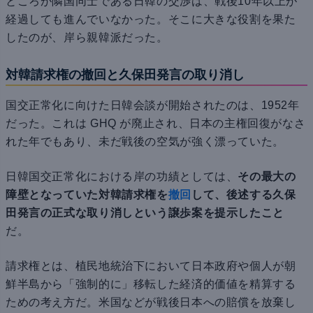
ところが隣国同士である日韓の交渉は、戦後10年以上が
経過しても進んでいなかった。そこに大きな役割を果た
したのが、岸ら親韓派だった。
対韓請求権の撤回と久保田発言の取り消し
国交正常化に向けた日韓会談が開始されたのは、1952年
だった。これは GHQ が廃止され、日本の主権回復がなさ
れた年でもあり、未だ戦後の空気が強く漂っていた。
日韓国交正常化における岸の功績としては、
その最大の
障壁となっていた対韓請求権を
撤回
して、後述する久保
田発言の正式な取り消しという譲歩案を提示したこと
だ。
請求権とは、植民地統治下において日本政府や個人が朝
鮮半島から「強制的に」移転した経済的価値を精算する
ための考え方だ。米国などが戦後日本への賠償を放棄し