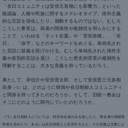
「在日コミュニティは安倍元首相にも影響力」といった
陰謀論、人種や民族に関するステレオタイプ、排外主義
的な言説を強化したり、扇動するものではない。むしろ
こうした事実は、両者の関係性や複雑性を明らかにする
ことで、いわゆる「ネット右翼」や「安倍政権」、「在
日」、「保守」などのキーワードをめぐる、単純化され
た言説に疑義を投げかける。むしろ単純化された排外主
義や差別的言説を退け、こうした歴史的背景の複雑性を
理解することは、大きな意義を持っているだろう。
果たして、岸信介や安倍晋太郎、そして安倍晋三元首相
自身
は、どのように韓国や在日朝鮮人コミュニティ
（*2）
と関係を持ってきたのだろうか。そして、旧統一教会は
そこにどのように関与していたのだろうか。
（*1）在日朝鮮人については、特別永住者のみを指したり、帰化者や国籍取
得者を含めたり、あるいは在日韓国人と区別するなど、その定義は文脈によ