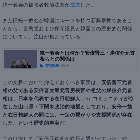
統一教会の被害者救済法案が
成立
した。
また旧統一教会が韓国にルーツを持つ新興宗教であるこ
とから、自民党および保守議員と韓国との歴史的な関係
についても、注目が集まっている。
統一教会とは何か？安倍晋三・岸信介元首
相らとの関係は
有料記事
/ 政治
この文脈において抑えておくべき事実は、
安倍晋三元首
相の父である安倍晋太郎元官房長官や祖父の岸信介元首
相は、日本を代表する在日朝鮮人
コミュニティが存
（*1）
在した山口県・下関を政治的地盤としており、安倍一族
と在日朝鮮人の間には、一定の繋がりや支援関係が存在
した、という歴史的事実
だ。
これは決して「安倍元首相が在日と繋がっていた」や