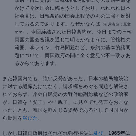
政府・自民党は、日韓条約の批准にその政治生命を
かけて今次国会に臨もうとしており、われわれ日本
社会党は、日韓条約の国会上程そのものに強く反対
しておるのであります。なぜかならば
（引用者註：原文
、今回締結された日韓条約が、今日までの日韓
ママ）
両国の国会審議を通じて明らかなように、管轄権の
範囲、李ライン、竹島問題など、条約の基本的諸問
題について、両国政府の間に全く意見の不一致があ
るからであります。
また韓国内でも、強い反発があった。日本の植民地統治
に対する認識だけでなく、請求権をめぐる問題も解決さ
れておらず、岸や自民党の大野伴睦副総裁などの政治家
が、日韓を「父子」や「親子」に見立てた発言をおこな
ったことも、韓国を軽んじる姿勢であるとして同国内か
ら批判を
浴びた
。
しかし日韓両政府はそれぞれ強行採決に
及び
、
1965年に