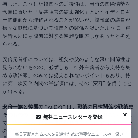
与した。こうした韓国への近接性は、当時の国際情勢を
念頭に置いた「反共陣営の結束強化」というイデオロギ
ー的側面から理解されることが多いが、親韓派の議員が
様々な動機に基づいて韓国との関係を築いたように、岸
や晋太郎にも韓国に対する複雑な眼差しがあったと考え
られる。
安倍元首相については、祖父や父のような深い関係性は
見られないものの、必ずしも「排外主義者から支持を集
める政治家」のみでは捉えきれないポイントもあり、特
に第二次安倍内閣の半ば頃には、その "変容" を伺うこと
が出来る。
安倍一族と韓国の "ねじれ" は、戦後の日韓関係や戦後史
そのものの "ねじれ" を写照しているかもしれない
。そし
無料ニュースレターを登録
て、統一教会と安倍一族を取り巻く "ねじれ" もまた、そ
の歴史と不可分だと言える。それぞれの関係について、
毎日更新される未来を見通すための重要なニュースや、深い