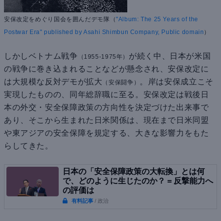
安保改定をめぐり国会を囲んだデモ隊（
"Album: The 25 Years of the
Postwar Era" published by Asahi Shimbun Company, Public domain
）
しかしベトナム戦争
が続く中、日本が米国
（1955-1975年）
の戦争に巻き込まれることなどが懸念され、安保改定に
は大規模な反対デモが拡大
。岸は安保成立こそ
（安保闘争）
実現したものの、同年総辞職に至る。安保改定は戦後日
本の外交・安全保障政策の方向性を決定づけた出来事で
あり、そこから生まれた日米関係は、現在まで日米同盟
や東アジアの安全保障を規定する、大きな影響力をもた
らしてきた。
日本の「安全保障政策の大転換」とは何
で、どのように生じたのか？ = 反撃能力へ
の評価は
有料記事
/ 政治