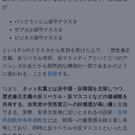
が
バックラッシュ保守クラスタ
サブカル保守クラスタ
ビジネス保守クラスタ
という3つのクラスタから支持を受けた上で、「歴史修正
主義、反リベラル市民、反マスメディアという三つのア
ジェンダがあたかも暗黙的な綱領の一部であるかのよう
に扱われる」ことを
指摘
する。
つまり、
ネット右翼とは反中国・反韓国を主張しつつ、
歴史修正主義や反リベラル・反マスコミなどの価値観を
共有する、自民党や安倍晋三への好感度が高い層
と定義
できる。実際、安倍元首相に近いとされる小説家・
百田
尚樹
氏や
有本香
氏などは、韓国への嫌悪感を繰り返し表
明しており、同時に反リベラルや反マスコミといった立