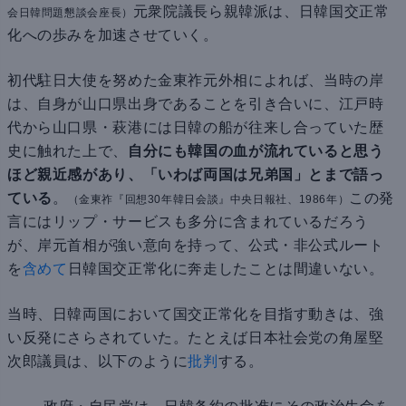
元衆院議長ら親韓派は、日韓国交正常
会日韓問題懇談会座長）
化への歩みを加速させていく。
初代駐日大使を努めた金東祚元外相によれば、当時の岸
は、自身が山口県出身であることを引き合いに、江戸時
代から山口県・萩港には日韓の船が往来し合っていた歴
史に触れた上で、
自分にも韓国の血が流れていると思う
ほど親近感があり、「いわば両国は兄弟国」とまで語っ
ている
。
この発
（金東祚『回想30年韓日会談』中央日報社、1986年）
言にはリップ・サービスも多分に含まれているだろう
が、岸元首相が強い意向を持って、公式・非公式ルート
を
含めて
日韓国交正常化に奔走したことは間違いない。
当時、日韓両国において国交正常化を目指す動きは、強
い反発にさらされていた。たとえば日本社会党の角屋堅
次郎議員は、以下のように
批判
する。