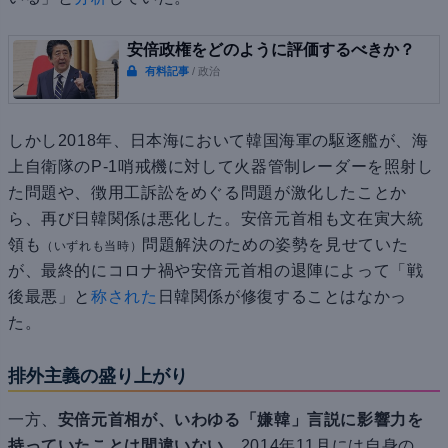
安倍政権をどのように評価するべきか？
有料記事
/ 政治
しかし2018年、日本海において韓国海軍の駆逐艦が、海
上自衛隊のP-1哨戒機に対して火器管制レーダーを照射し
た問題や、徴用工訴訟をめぐる問題が激化したことか
ら、再び日韓関係は悪化した。安倍元首相も文在寅大統
領も
問題解決のための姿勢を見せていた
（いずれも当時）
が、最終的にコロナ禍や安倍元首相の退陣によって「戦
後最悪」と
称された
日韓関係が修復することはなかっ
た。
排外主義の盛り上がり
一方、
安倍元首相が、いわゆる「嫌韓」言説に影響力を
持っていたことは間違いない
。2014年11月には自身の