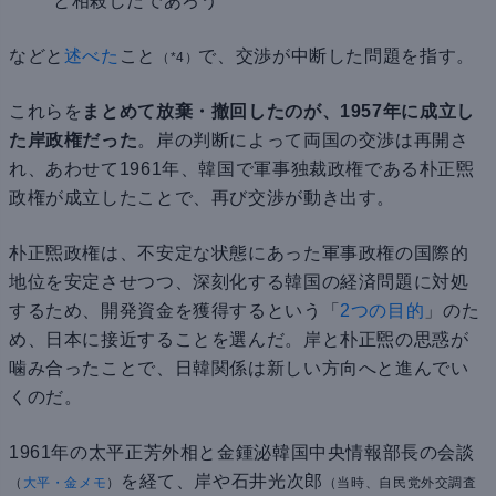
と相殺したであろう
などと
述べた
こと
で、交渉が中断した問題を指す。
（*4）
これらを
まとめて放棄・撤回したのが、1957年に成立し
た岸政権だった
。岸の判断によって両国の交渉は再開さ
れ、あわせて1961年、韓国で軍事独裁政権である朴正煕
政権が成立したことで、再び交渉が動き出す。
朴正煕政権は、不安定な状態にあった軍事政権の国際的
地位を安定させつつ、深刻化する韓国の経済問題に対処
するため、開発資金を獲得するという「
2つの目的
」のた
め、日本に接近することを選んだ。岸と朴正煕の思惑が
噛み合ったことで、日韓関係は新しい方向へと進んでい
くのだ。
1961年の太平正芳外相と金鍾泌韓国中央情報部長の会談
を経て、岸や石井光次郎
（
大平・金メモ
）
（当時、自民党外交調査