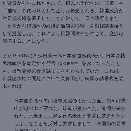
た背景から生まれたもので、植民地支配への「賠償」や
「補償」の代わりとして生じた概念となる。韓国政府が
対日請求権を要求したことに対して、日本政府もまた
「日本から韓国への経済的価値の移転」を対韓請求権と
して提起した。これにより日韓間対立が生じて、交渉は
停滞することになる。
また1953年に久保田貫一郎日本側首席代表が、日本の植
民地統治を肯定する発言
をおこなったこと
（久保田発言）
も、日韓交渉の行き詰まりをもたらしていた。これは、
日韓請求権の問題について久保田が、韓国が請求権を要
求すれば
日本側のほうでは総督政治のよかつた面、例えば禿
山が緑の山に変つた。鉄道が敷かれた。港湾が築か
れた、又米田……米を作る米田が非常に殖えたとい
うふうなことを反対し要求しまして、韓国側の要求