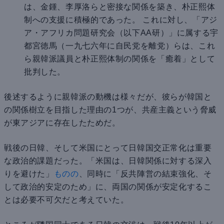
は、金鍾、李厚洛らと密接な関係を築き、朴正熙体
制への支援に積極的であった。 これに対し、「アジ
ア・アフリカ問題研究会（以下AA研）」に属する宇
都宮徳馬（一九七六年に自民党を離党）らは、これ
ら親韓派議員と朴正熙体制の関係を「癒着」として
批判した。
後述するように親韓派の動機は様々だが、彼らが韓国と
の関係樹立を目指した理由の1つが、共産主義という脅威
が東アジアに存在したためだ。
戦後の日韓、そして米国にとって日韓国交正常化は重要
な政治的課題だった。「米国は、日韓関係に対する深入
りを避けた」
ものの
、同時に「反共陣営の結束強化、そ
して政治的安定のため」に、両国の関係が安定化するこ
とは必要不可欠だと考えていた。