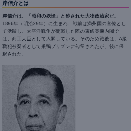
岸信介とは
岸信介は、「昭和の妖怪」と称された大物政治家
だ。
1896年（明治29年）に生まれ、戦前は満州国の官僚とし
て活躍し、太平洋戦争が開戦した際の東條英機内閣で
は、商工大臣として入閣している。そのため戦後は、A級
戦犯被疑者として巣鴨プリズンに勾留されたが、後に保
釈された。