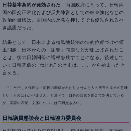
日韓基本条約が発効された
。両国政府にとって、日韓両
国の国交正常化および反共陣営としての結束強化などの
政治的目標は、自国内の反発を押してでも優先されるべ
き議題だった。
結果として、日本による植民地統治の法的位置づけや領
土問題、日本からの「謝罪」問題などが棚上げされたこ
とは、後の日韓関係に禍根を残すことになる。後述して
いく日韓関係の "ねじれ" の歴史は、ここから始まったと
言える。
（*4）ただし久保田は「前後の関係がわかりませんと人の発言の本当の意味
というものはわかりません」と述べて、自身の真意を国会で釈明している
が、実際の表現・文脈については不明点も多い。
日韓議員懇談会と日韓協力委員会
日韓国交正常化の成立以降も、岸は韓国と幅広い政治的