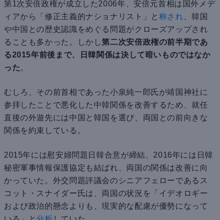
第1次安倍政権が成立した2006年、安倍元首相は国外メデ
ィアから「修正主義的ナショナリスト」と
称され
、韓国
や中国との歴史認識をめぐる問題がクローズアップされ
ることも多かった。しかし
第二次安倍政権の前半期であ
る2015年前後まで、日韓関係は決して暗いものではなか
った
。
むしろ、その前首相であった小泉純一郎氏が靖国神社に
参拝したことで悪化した中韓関係を改善するため、就任
直後の外遊先には中国と韓国を選び、両国との前向きな
関係を約束している。
2015年には慰安婦問題日韓合意が締結、2016年には日韓
秘密軍事情報保護協定も結ばれ、両国の関係は改善に向
かっていた。外交問題評議会のシニアフェローであるス
コット・スナイダー氏は、両国の状況を「イデオロギー
および政治的懸念よりも、現実的な配慮が優勢になって
いる」と
分析
していた。