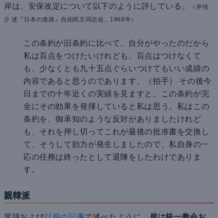
岸は、安保改定について以下のように評している。
（岸信
介 述『日本の進路』自由民主同志会、1968年）
この条約が旧条約に比べて、自分がやったのだから
私は百点をつけたいけれども、百点はつけなくて
も、少なくとも九十五点ぐらいつけてもいい成績の
内容であると思うのであります。（拍手） その後今
日までの十年近くの実績を見ますと、この条約が完
全にその効果を発揮していると私は思う。私はこの
条約を、御承知のような反対がありましたけれど
も、それを押し切ってこれが最後の批准書を交換し
て、そうして効力が発生しましたので、私自身の一
応の任務は終ったとして退陣をしたわけでありま
す。
親韓派
冒頭および
以前の記事
で述べたように、
岸は統一教会お