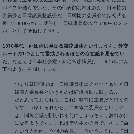
パイプを結んでいた。その代表的な枠組みが、日韓協力
委員会と日韓議員懇談会だ。日韓協力委員会では初代会
長
に就任し、日韓議員懇談会でも中心メン
（1969-1987年）
バーとして活動してきた。
1970年代、両団体は単なる親睦団体というよりも、外交
ルートの1つとして警戒されるほどの存在感を見せてい
た
。たとえば日本社会党・安宅常彦議員は、1975年に以
下のように質問している。
つまり韓国側では、日韓議員懇談会というものと日
韓協力委員会というものは経済援助に関するルート
だと思っておられる。これは非常に重要だと思うの
です。（略）それから、日韓協力委員会というの
は、閣僚会議が開かれる前にしょっちゅうお出かけ
になるようです。これは岸先生が会長で、そして白
という人が向こう側の会長、こういうふうにして日