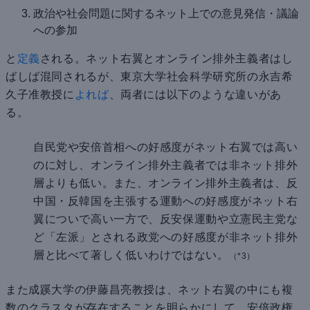
政治や社会問題に関するネット上での意見発信・議論
への参加
と
定義
される。ネット右翼とオンライン排外主義者はし
ばしば混同されるが、東京大学社会科学研究所の永吉希
久子准教授に
よれば
、両者には以下のような違いがあ
る。
自民党や安倍首相への好感度がネット右翼では高い
のに対し、オンライン排外主義者では非ネット排外
層よりも低い。また、オンライン排外主義者は、反
中国・反韓国を主張する運動への好感度がネット右
翼についで高い一方で、反安保運動や立憲民主党な
ど「左派」とされる政党への好感度が非ネット排外
層と比べて著しく低いわけではない。
（*3）
また成蹊大学の伊藤昌亮教授は、ネット右翼の中にも複
数のクラスタが存在することを明らかにして、安倍政権