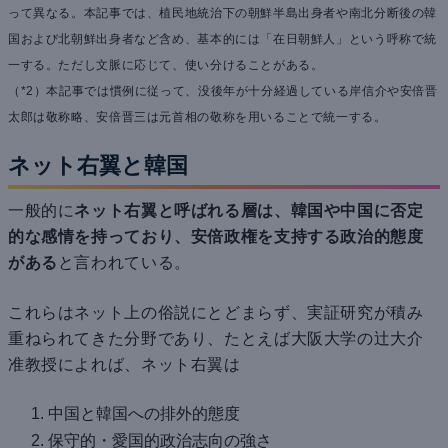
って異なる。本記事では、植民地統治下の朝鮮半島出身者や南北分断後の韓
国および北朝鮮出身者など含め、基本的には「在日朝鮮人」という呼称で統
一する。ただし文脈に応じて、使い分けることがある。
（*2）本記事では慣例に従って、没後年が十分経過している岸信介や安倍晋
太郎は敬称略、安倍晋三は元首相の敬称を用いることで統一する。
ネット右翼と韓国
一般的に
ネット右翼と呼ばれる層は、韓国や中国に否定
的な感情を持っており、安倍政権を支持する政治的態度
がある
と言われている。
これらはネット上の俗説にとどまらず、実証研究が積み
重ねられてきた分野であり、たとえば大阪大学の辻大介
准教授によれば、ネット右翼は
中国と韓国への排外的態度
保守的・愛国的政治志向の強さ