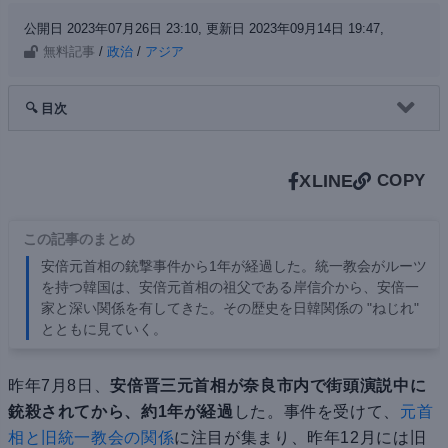
公開日 2023年07月26日 23:10,
更新日 2023年09月14日 19:47,
無料記事
/
政治
/
アジア
🔍 目次
X
LINE
COPY
この記事のまとめ
安倍元首相の銃撃事件から1年が経過した。統一教会がルーツ
を持つ韓国は、安倍元首相の祖父である岸信介から、安倍一
家と深い関係を有してきた。その歴史を日韓関係の "ねじれ"
とともに見ていく。
昨年7月8日、
安倍晋三元首相が奈良市内で街頭演説中に
銃殺されてから、約1年が経過
した。事件を受けて、
元首
相と旧統一教会の関係
に注目が集まり、昨年12月には旧