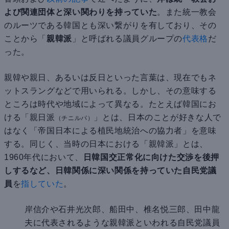
よび関連団体と深い関わりを持っていた
。また統一教会
のルーツである韓国とも深い繋がりを有しており、その
ことから「
親韓派
」と呼ばれる議員グループの
代表格
だ
った。
親韓や親日、あるいは反日といった言葉は、現在でもネ
ットスラングなどで用いられる。しかし、その意味する
ところは時代や地域によって異なる。たとえば韓国にお
ける「親日派
」とは、日本のことが好きな人で
（チニルパ）
はなく「帝国日本による植民地統治への協力者」を意味
する。同じく、当時の日本における「親韓派」とは、
1960年代において、
日韓国交正常化に向けた交渉を後押
しするなど、日韓関係に深い関係を持っていた自民党議
員
を
指していた
。
岸信介や石井光次郎、船田中、椎名悦三郎、田中龍
夫に代表されるような親韓派といわれる自民党議員