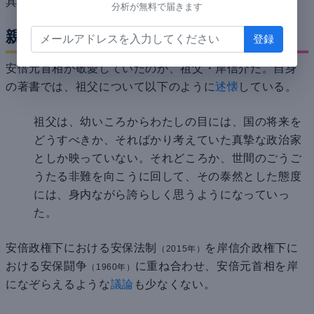
具体的に見ていこう。
分析が無料で届きます
親韓派としての岸信介
安倍元首相が敬愛していたのが、祖父・岸信介だ。自身
の著書では、祖父について以下のように
述懐
している。
祖父は、幼いころからわたしの目には、国の将来を
どうすべきか、そればかり考えていた真摯な政治家
としか映っていない。それどころか、世間のごうご
うたる非難を向こうに回して、その泰然とした態度
には、身内ながら誇らしく思うようになっていっ
た。
安倍政権下における安保法制
を岸信介政権下に
（2015年）
おける安保闘争
に重ね合わせ、安倍元首相を岸
（1960年）
になぞらえるような
議論
も少なくない。