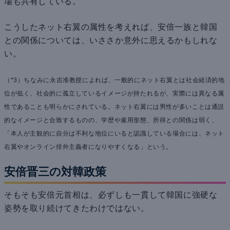
場も共有している。
こうしたネット右翼の属性を考えれば、安倍一族と韓国
との関係については、いささか意外に思えるかもしれな
い。
（*3）ちなみに永吉准教授によれば、一般的にネット右翼とは社会経済的地
位が低く、社会的に孤立しているイメージが持たれるが、実際には異なる属
性であることも明らかにされている。ネット右翼には男性が多いことは通説
的なイメージと合致するものの、学歴や雇用形態、所得との関係は弱く、
「本人が主観的に自分は不利な地位にいると認識している場合には、ネット
右翼やオンライン排外主義者になりやすくなる」という。
安倍晋三の対韓政策
そもそも安倍元首相は、必ずしも一貫して韓国に強硬な
姿勢を取り続けてきたわけではない。