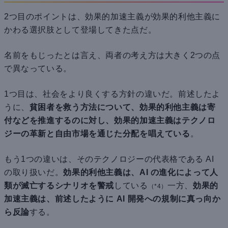
2つ目のポイントは、効果的加速主義が効果的利他主義に
かわる選択肢として登場してきた点だ。
名前をもじったとは言え、両者の考え方は大きく2つの点
で異なっている。
1つ目は、社会をより良くする方針の違いだ。前述したよ
うに、
貧困者を救う方法について、効果的利他主義は寄
付などを推進するのに対し、効果的加速主義はテクノロ
ジーの革新と自由市場を通じた分配を唱えている
。
もう1つの違いは、そのテクノロジーの代表格である AI
の取り扱いだ。
効果的利他主義は、AI の進化によって人
類が滅亡するシナリオを警戒
している
一方、
効果的
（*4）
加速主義は、前述したように AI 開発への規制に真っ向か
ら反論
する。