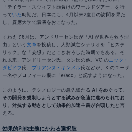
「テイラー・スウィフト顔負けのワールドツアー」を行
って
いた
時期だ。日本にも、4月以来2度目の訪問を果た
し、慶應大学で講演をおこなった。
くわえて6月は、アンドリーセン氏が「AI が世界を救う理
由」という
文章
を投稿し、人類滅亡シナリオを「ヒステ
リック」な「妄想」だとこきおろした時期でもある。そ
れ以来、アンドリーセン氏、タン氏の他、VC の
ニック・
ダビドフ
氏、
ブリアンヌ・キンメル
氏などが、X のユーザ
ー名やプロフィール欄に「e/acc」と記すようになった。
このように、テクノロジーの急先鋒たる
AI をめぐって、
その開発を規制しようとする試みが急速に進められてお
り、対抗する動きとして効果的加速主義が台頭した
と言
える。
効果的利他主義にかわる選択肢