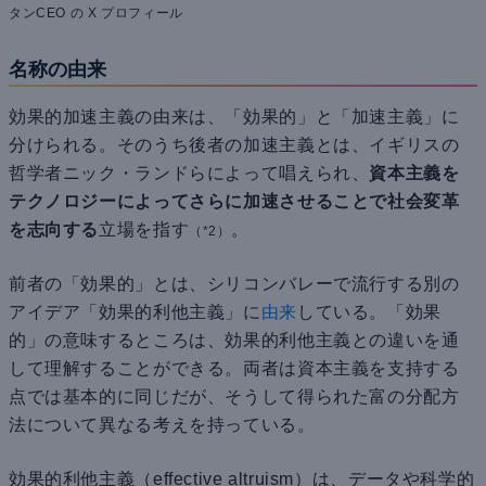
タンCEO の X プロフィール
名称の由来
効果的加速主義の由来は、「効果的」と「加速主義」に
分けられる。そのうち後者の加速主義とは、イギリスの
哲学者ニック・ランドらによって唱えられ、
資本主義を
テクノロジーによってさらに加速させることで社会変革
を志向する
立場を指す
。
（*2）
前者の「効果的」とは、シリコンバレーで流行する別の
アイデア「効果的利他主義」に
由来
している。「効果
的」の意味するところは、効果的利他主義との違いを通
して理解することができる。両者は資本主義を支持する
点では基本的に同じだが、そうして得られた富の分配方
法について異なる考えを持っている。
効果的利他主義（effective altruism）は、データや科学的