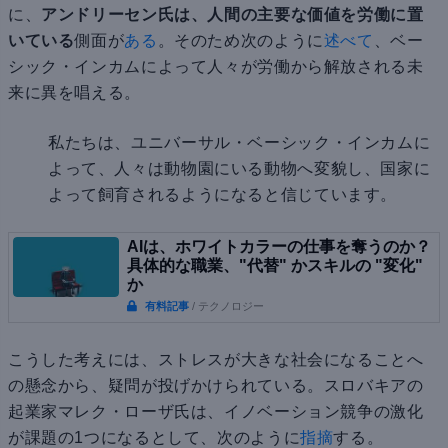
に、
アンドリーセン氏は、人間の主要な価値を労働に置
いている
側面が
ある
。そのため次のように
述べて
、ベー
シック・インカムによって人々が労働から解放される未
来に異を唱える。
私たちは、ユニバーサル・ベーシック・インカムに
よって、人々は動物園にいる動物へ変貌し、国家に
よって飼育されるようになると信じています。
AIは、ホワイトカラーの仕事を奪うのか？
具体的な職業、"代替" かスキルの "変化"
か
有料記事
/ テクノロジー
こうした考えには、ストレスが大きな社会になることへ
の懸念から、疑問が投げかけられている。スロバキアの
起業家マレク・ローザ氏は、イノベーション競争の激化
が課題の1つになるとして、次のように
指摘
する。