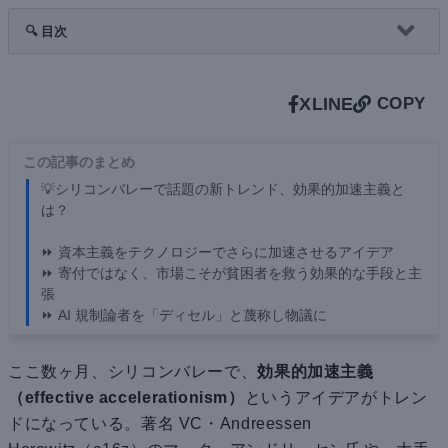
🔍 目次
X
LINE
COPY
この記事のまとめ
💡シリコンバレーで話題の新トレンド、効果的加速主義と
は？
⏩ 資本主義をテクノロジーでさらに加速させるアイデア
⏩ 寄付ではなく、市場こそが貧困者を救う効果的な手段と主
張
⏩ AI 規制論者を「ディセル」と蔑称し物議に
ここ数ヶ月、シリコンバレーで、
効果的加速主義
（effective accelerationism）
というアイデアがトレン
ドになっている。著名 VC・Andreessen