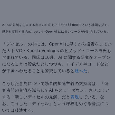
AI への規制を志向する度合いに応じて e/acc 対 decel という構図を描く。
規制を支持する Anthropic や OpenAI には赤いマークが付けられている。
「ディセル」の中には、OpenAI に早くから投資をしてい
た大手 VC・Khosla Ventrues のビノッド・コースラ氏も
含まれている。同氏は10月、AI に関する研究がオープン
になることは賛成だとしつつも、アイデアやコードなど
が中国へわたることを警戒していると
述べた
。
こうした意見について効果的加速主義の支持者は、「研
究者間の交流を減らしてAI をスローダウン」させようと
する「新しいディセルの見解」だと
表現
している。な
お、こうした「ディセル」という呼称をめぐる論点につ
いては後述する。