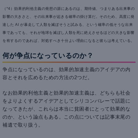
（*4）効果的利他主義の発想の源にあるのは、期待値、つまりある出来事の
影響の大きさと、その出来事が起きる確率の掛け算だ。そのため、高度に発
達した AI が暴走して人類を滅ぼそうと試みる、という確率の低そうな出来
事であっても、それが地球を滅ぼし人類を死に絶えさせるほどの大きな影響
を有するのであれば、対処すべき十分よい理由になると彼らは考えている。
何が争点になっているのか？
争点になっているのは、効果的加速主義のアイデアの内
容とそれを広めるための方法の2つだ。
なお効果的利他主義と効果的加速主義は、どちらも社会
をよりよくするアイデアとしてシリコンバレーで話題に
なってきたが、これらは本当に貧困者にとって効果的な
のか、という論点もある。この点については記事末尾の
補遺で取り扱う。