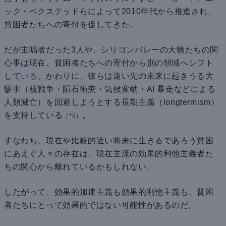
ック・ベクステッドらによって2010年代から推進され、
貧困者たちへの寄付を促してきた。
だが主唱者だった3人や、シリコンバレーの大物たちの関
心事は現在、貧困者たちへの寄付から別の領域へシフト
して
いる
。かわりに、彼らは遠い先の未来に起きうる大
惨事（核戦争・隕石衝突・気候変動・AI 暴走などによる
人類滅亡）を回避しようとする長期主義（longtermism）
を支持している
。
（*5）
すなわち、現在や比較的近い将来に生きるであろう貧困
にあえぐ人々の存在は、現在主流の効果的利他主義者た
ちの関心から離れているかもしれない。
したがって、効果的加速主義も効果的利他主義も、貧困
者たちにとって効果的ではない可能性があるのだ。