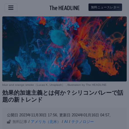
The HEADLINE
無料ニュースレター
blue and orange smoke（
Lucas K, Unsplash
） , Illustration by The HEADLINE
効果的加速主義とは何か？シリコンバレーで話
題の新トレンド
公開日 2023年11月30日 17:56,
更新日 2024年01月16日 04:57,
無料記事
/
アメリカ（北米）
/
AI
/
テクノロジー