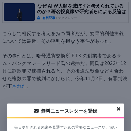
なぜ AI が人類を滅ぼすと考えられている
のか？著名投資家や研究者らによる反論は
有料記事
/ テクノロジー
こうして相反する考えを持つ両者だが、効果的利他主義
については最近、その評判を損なう事件があった。
その事件とは、暗号通貨交換所 FTX の創業者であるサ
ム・バンクマン＝フリード氏の逮捕だ。同氏は2022年12
月に詐欺罪で逮捕されると、その後違法献金なども合わ
せた複数の罪で裁判にかけられ、今年11月2日、有罪判決
が下
された
。
無料ニュースレターを登録
毎日更新される未来を見通すための重要なニュースや、深い