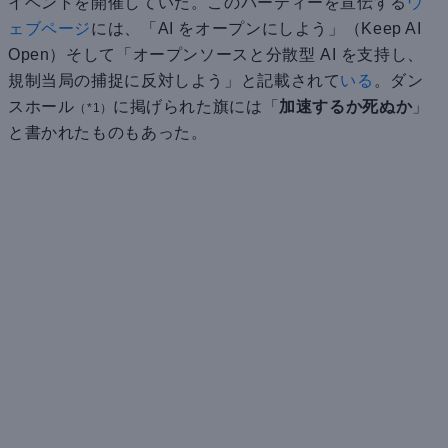
イベントを開催していた。このパーティーを宣伝する
ウ
ェブページ
には、「AI をオープンにしよう」（Keep AI
Open）そして「オープンソースと分散型 AI を支持し、
規制当局の捕捉に反対しよう」と記載されて
いる
。ダン
スホール
に掲げられた旗には「
加速するか死ぬか
」
（*1）
と書かれたものもあった。