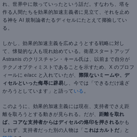
れ、世界中に散っていったという話だ。すなわち、塔を
作る人間たちを効果的加速主義者に見立て、それを止め
る神を AI 規制論者たるディセルにたとえて揶揄してい
る。
しかし、効果的加速主義を広めようとする戦略に対し
て、懐疑的な人も現れ始めている。衛星スタートアップ
Astranis のクリスチャン・キール氏は、以前まで自分が
テクノオプティミストであることを示すため、X のプロフ
ィールに e/acc と入れていたが、
際限ないミームや、デ
ィセルといった侮辱に辟易
し、今では「できるだけ遠ざ
かろうとしています」と語って
いる
。
このように、効果的加速主義には現在、支持者でさえ距
離を取ろうとする動きが見られる。だが、
距離を取れ
ば、コアな支持者からはディセルの烙印を押される
かも
しれず、支持者だった別の人物は「
これはカルトだ
」と