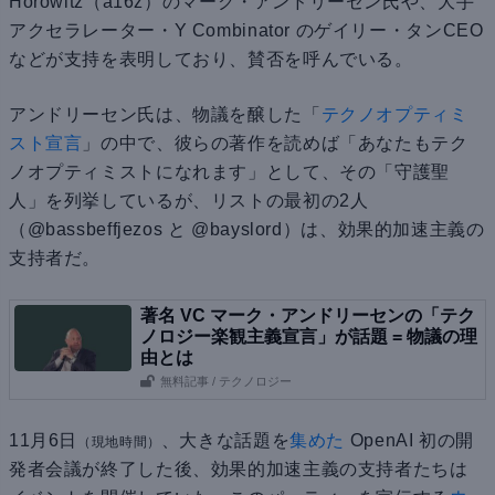
Horowitz（a16z）のマーク・アンドリーセン氏や、大手
アクセラレーター・Y Combinator のゲイリー・タンCEO
などが支持を表明しており、賛否を呼んでいる。
アンドリーセン氏は、物議を醸した「
テクノオプティミ
スト宣言
」の中で、彼らの著作を読めば「あなたもテク
ノオプティミストになれます」として、その「守護聖
人」を列挙しているが、リストの最初の2人
（@bassbeffjezos と @bayslord）は、効果的加速主義の
支持者だ。
著名 VC マーク・アンドリーセンの「テク
ノロジー楽観主義宣言」が話題 = 物議の理
由とは
無料記事
/ テクノロジー
11月6日
、大きな話題を
集めた
OpenAI 初の開
（現地時間）
発者会議が終了した後、効果的加速主義の支持者たちは