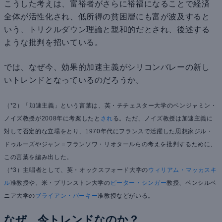
こうした考えは、富裕者がさらに裕福になることで経済
全体が活性化され、低所得の貧困層にも富が波及すると
いう、トリクルダウン理論と親和的だとされ、後述する
ような批判を招いている。
では、なぜ今、効果的加速主義がシリコンバレーの新し
いトレンドとなっているのだろうか。
（*2）「加速主義」という言葉は、英・チチェスター大学のベンジャミン・
ノイズ教授が2008年に考案したと
され
る。ただ、ノイズ教授は加速主義に
対して否定的な立場をとり、1970年代にフランスで活躍した思想家ジル・
ドゥルーズやジャン＝フランソワ・リオタールらの考えを批判するために、
この言葉を編み出した。
（*3）主唱者として、英・オックスフォード大学の
ウィリアム・マッカスキ
ル
准教授や、米・プリンストン大学の
ピーター・シンガー
教授、ペンシルベ
ニア大学の
ブライアン・バーキー
准教授などがいる。
なぜ、今トレンドなのか？