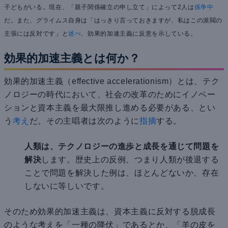
子どもがいる。現在、「親子関係確立の申し立て」によって2人は
係争中
だ。また、グライムス自身は「はっきり言っておきますが、私はこの派閥の
主張には反対です」と
述べ
、効果的加速主義に反意を示している。
効果的加速主義とは何か？
効果的加速主義（effective accelerationism）とは、テク
ノロジーの時代において、社会の改革のためにイノベー
ションと資本主義を最大限推し進める必要がある、とい
う
考え
だ。その主唱者は次のように
指摘
する。
人類は、テクノロジーの進歩と成長を通じて問題を
解決
します。歴史上の反例、つまり人類が後退する
ことで問題を解決した例は、ほとんどないか、存在
しないに等しいです。
そのため効果的加速主義は、資本主義に反対する脱成長
のような考えを「一種の降伏」であるとか、「羊の皮を