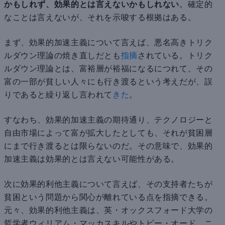
かもしれず、効果的とは言えないかもしれない
。確定的
なことは言えないが、それを示唆する根拠はある。
まず、効果的加速主義について言えば、悪名高きトリク
ルダウン理論の焼き直しだとも
指摘
されている。トリク
ルダウン理論とは、富裕層が裕福になるにつれて、その
富の一部が貧しい人々にも行き渡るという考えだが、誤
りであると繰り返し言われて
きた
。
すなわち、効果的加速主義の期待通り、テクノロジーと
自由市場によって富が拡大したとしても、それが貧困層
にまで行き渡るとは限らないのだ。その意味で、効果的
加速主義は効果的とは言えない可能性がある。
次に効果的利他主義について言えば、その支持者たちが
貧困という問題から関心が離れている点を指摘できる。
元々、効果的利他主義は、英・オックスフォード大学の
哲学者ウィリアム・マッカスキルやトビー・オード、ニ