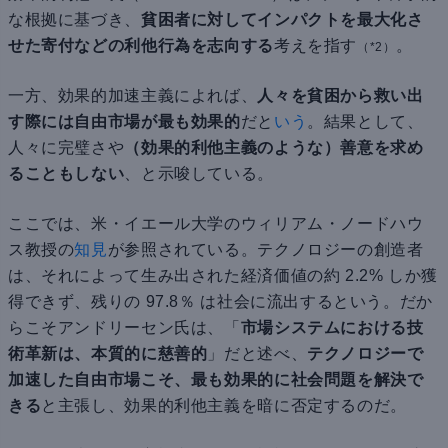
な根拠に基づき、
貧困者に対してインパクトを最大化さ
せた寄付などの利他行為を志向する
考えを指す
。
（*2）
一方、効果的加速主義によれば、
人々を貧困から救い出
す際には自由市場が最も効果的
だと
いう
。結果として、
人々に完璧さや
（効果的利他主義のような）善意を求め
ることもしない
、と示唆している。
ここでは、米・イエール大学のウィリアム・ノードハウ
ス教授の
知見
が参照されている。テクノロジーの創造者
は、それによって生み出された経済価値の約 2.2% しか獲
得できず、残りの 97.8％ は社会に流出するという。だか
らこそアンドリーセン氏は、「
市場システムにおける技
術革新は、本質的に慈善的
」だと述べ、
テクノロジーで
加速した自由市場こそ、最も効果的に社会問題を解決で
きる
と主張し、効果的利他主義を暗に否定するのだ。