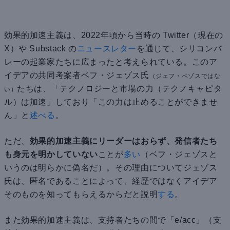
効果的加速主義は、2022年頃から当時の Twitter（現在の
X）や Substack の
ニュースレター
を通じて、シリコンバ
レーの起業家たちに広まったと考えられている。このア
イデアの共同考案者ベフ・ジェゾス氏
（ジェフ・ベゾスではな
たちは、「テクノロジーと市場の力（テクノキャピタ
い）
ル）は加速」しており「この力は止めることができませ
ん」と
述べる
。
ただ、
効果的加速主義にリーダーはおらず、発信者たち
も身元を明かしていない
ことが
多い
（ベフ・ジェゾスと
いうのは明らかに偽名だ）。その理由についてジェゾス
氏は、匿名であることによって、経歴ではなくアイデア
そのものを知ってもらえるからだと説明
する
。
また効果的加速主義は、支持者たちの間で「e/acc」（支