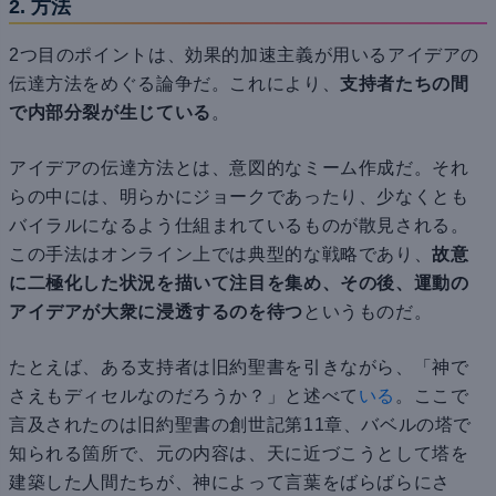
2. 方法
2つ目のポイントは、効果的加速主義が用いるアイデアの
伝達方法をめぐる論争だ。これにより、
支持者たちの間
で内部分裂が生じている
。
アイデアの伝達方法とは、意図的なミーム作成だ。それ
らの中には、明らかにジョークであったり、少なくとも
バイラルになるよう仕組まれているものが散見される。
この手法はオンライン上では典型的な戦略であり、
故意
に二極化した状況を描いて注目を集め、その後、運動の
アイデアが大衆に浸透するのを待つ
というものだ。
たとえば、ある支持者は旧約聖書を引きながら、「神で
さえもディセルなのだろうか？」と述べて
いる
。ここで
言及されたのは旧約聖書の創世記第11章、バベルの塔で
知られる箇所で、元の内容は、天に近づこうとして塔を
建築した人間たちが、神によって言葉をばらばらにさ