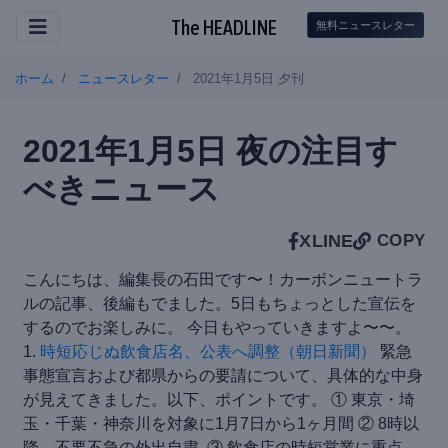
The HEADLINE
無料ニュースレター
ホーム
ニュースレター
2021年1月5日 夕刊
2021年1月5日 夜の注目す
べきニュース
X
LINE
COPY
こんにちは、編集長の石田です〜！カーボンニュートラ
ルの記事、後編もでました。5日もちょっとした宣伝を
するのでお楽しみに。 今日もやっていきますよ〜〜。
1.
時短応じぬ飲食店名、公表へ調整（朝日新聞）
緊急
事態宣言および都県からの要請について、具体的な中身
が見えてきました。以下、ポイントです。 ① 東京・埼
玉・千葉・神奈川を対象に1月7日から1ヶ月間 ② 8時以
降、不要不急の外出自粛 ③ 飲食店の時短営業に重点、