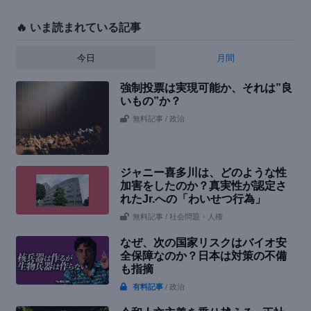
🔥 いま読まれている記事
今日
月間
強制投票は実現可能か、それは”良
いもの”か？
無料記事
/ 政治
ジャニー喜多川は、どのような性
加害をしたのか？真実性が認定さ
れたJr.への「わいせつ行為」
無料記事
/ 社会問題・人権
なぜ、次の国家リスクはバイオ安
全保障なのか？日本は対策の不備
も指摘
有料記事
/ 政治