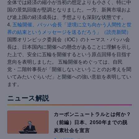
全体では経済の縮小が当初の想定よりも小さく、特に中
国の景気回復が堅調となりました。一方、新興市場およ
び途上国の経済成長は、予想よりも深刻な状態です。
4.
五輪開催、バッハ会長「逆境に立ち向かう人間性と世
界の結束というメッセージを送るだろう」（読売新聞）
国際オリンピック委員会（IOC）のトーマス・バッハ会
長は、日本国内に開催への懸念があることに理解を示し
た上で、安全に五輪を開催するという原点回帰を目指す
意向を表明しました。 五輪開催をめぐっては、自民
党・二階幹事長が「開催しないということのお考えを聞
いてみたいぐらいだ」と開催への強い意欲を表明してい
ます。
ニュース解説
カーボンニュートラルとは何か？
（前編）日本、2050年までの脱
炭素社会を宣言