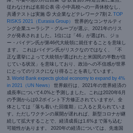
従わなければ名前公表 ④ 小中高校への一斉休校なし、
共通テストは実施 ⑤ 大企業などテレワーク7割 2.
TOP
RISKS 2021（Eurasia Group）
世界的なコンサルティ
ング企業ユーラシア・グループが選ぶ、2021年のリス
クが発表されました。1位には「46」が選ばれ、ジョ
ー・バイデン氏が第46代大統領に就任することを意味し
ます。 これはバイデン氏がリスクなのではなく、「不
正な選挙によって大統領が選ばれたと米国民の半数が信
じている状況」を意味しており、政治への不信感が世界
にとってのリスクになり得ることを表しています。
3.
World Bank expects global economy to expand by 4%
in 2021（UN News）
世界銀行は、2021年の世界経済の
成長率について4.0%と予測しました。これは2020年6月
の予測からは0.2ポイント下方修正されていますが、全
体としては「落ち着いた回復期」に入ると見られていま
す。ただしワクチンの展開が遅れれば、新型コロナが継
続して拡大することで、経済成長は1.6%まで落ち込む
可能性があります。 2020年の経済については、先進国