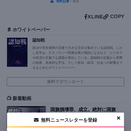
有料記事
/ 環境
X
LINE
COPY
📄 ホワイトペーパー
認知戦
政治や安全保障の文脈で大きな注目を集めている認知戦。しか
し近年は、テクノロジー関連企業が標的になるなど、ビジネス
や経済の文脈でも課題が表出している。認知戦の定義から実際
の効果、具体的な手法、そして政治・経済、社会への影響まで
をまとめたホワイトペーパー。
無料でダウンロード
📺 新着動画
国旗損壊罪、成立。絶対に国旗
を損壊してはいけ...
無料ニュースレターを登録