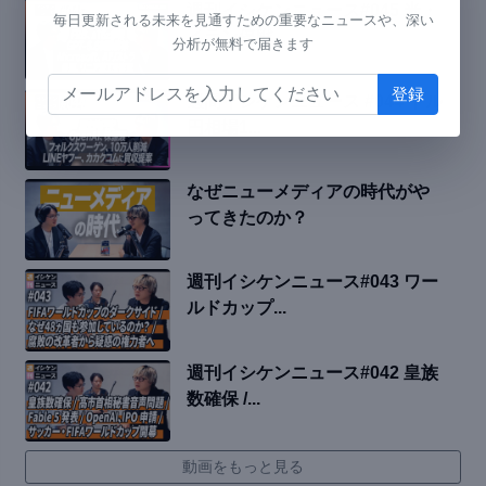
週刊イシケンニュース#045 米・
毎日更新される未来を見通すための重要なニュースや、深い
イラン停戦...
分析が無料で届きます
週間イシケンニュース #044 ドル
円相場1...
なぜニューメディアの時代がや
ってきたのか？
週刊イシケンニュース#043 ワー
ルドカップ...
週刊イシケンニュース#042 皇族
数確保 /...
動画をもっと見る