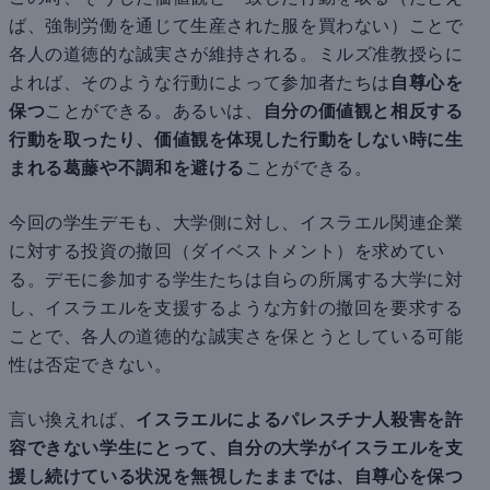
ば、強制労働を通じて生産された服を買わない）ことで
各人の道徳的な誠実さが維持される。ミルズ准教授らに
よれば、そのような行動によって参加者たちは
自尊心を
保つ
ことができる。あるいは、
自分の価値観と相反する
行動を取ったり、価値観を体現した行動をしない時に生
まれる葛藤や不調和を避ける
ことができる。
今回の学生デモも、大学側に対し、イスラエル関連企業
に対する投資の撤回（ダイベストメント）を求めてい
る。デモに参加する学生たちは自らの所属する大学に対
し、イスラエルを支援するような方針の撤回を要求する
ことで、各人の道徳的な誠実さを保とうとしている可能
性は否定できない。
言い換えれば、
イスラエルによるパレスチナ人殺害を許
容できない学生にとって、自分の大学がイスラエルを支
援し続けている状況を無視したままでは、自尊心を保つ