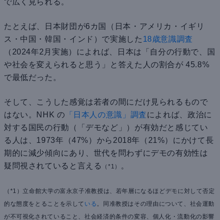
で広く見られる。
たとえば、日本財団が6カ国（日本・アメリカ・イギリ
ス・中国・韓国・インド）で実施した
18歳意識調査
（2024年2月実施）によれば、日本は「自分の行動で、国
や社会を変えられると思う」と答えた人の割合が 45.8%
で最低だった。
そして、こうした感覚は若者の間にだけ見られるもので
はない。NHK の
「日本人の意識」調査
によれば、政治に
対する国民の行動（「デモなど」）が有効だと感じてい
る人は、1973年（47%）から2018年（21%）にかけて長
期的に減少傾向にあり、世代を問わずにデモの有効性は
疑問視されていると言える
。
（*1）
（*1）立命館大学の富永京子准教授は、若年層になるほどデモに対して否定
的な態度をとることを示して
いる
。同准教授はその理由について、社会運動
が不可視化されていること、社会経済的条件の変容、個人化・流動化の影響