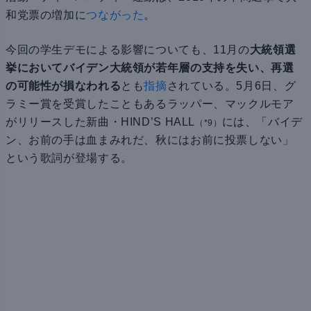
和党票の増加に
つながった
。
今回の学生デモによる影響についても、11月の
大統領選
挙においてバイデン大統領が若年層の支持を失い、再選
の可能性が損なわれる
とも
指摘
されている。5月6日、グ
ラミー賞を受賞したこともあるラッパー、マックルモア
がリリースした新曲・HIND’S HALL
には、「バイデ
（*9）
ン、お前の手は血まみれだ、秋にはお前に投票しない」
という歌詞が登場する。