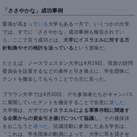
「ささやかな」成功事例
緊張が高まって
いる
大学もある一方で、いくつかの大学
では、すでに「ささやかな」成功事例も報告されて
い
る
。ここで言う成功とは、
大学にイスラエルに対する方
針転換やその検討を迫っている
という意味だ。
たとえば、ノースウェスタン大学は4月29日、投資の諮問
委員会を設置するなどの条件と引き換えに、学生団体に
テントを撤去してもらうことで
合意
に至った。
ブラウン大学では4月30日、デモ参加者たちがキャンパス
に展開していたテントを撤去することで合意に
達した
。
大学側は、ガザでの
イスラエルによる軍事作戦に関連す
る企業からの資金引き揚げについて協議
し、その後採決
をおこなうと
述べた
。抗議活動に参加したある学生は、
「これは、学生団体の動員によって、大学に耳を貸させ