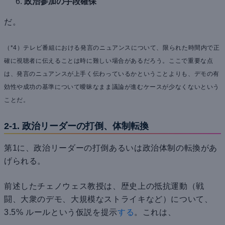
政治参加の手段確保
だ。
（*4）テレビ番組における発言のニュアンスについて、限られた時間内で正
確に視聴者に伝えることは時に難しい場合があるだろう。ここで重要な点
は、発言のニュアンスが上手く伝わっているかということよりも、デモの有
効性や成功の基準について曖昧なまま議論が進むケースが少なくないという
ことだ。
2-1. 政治リーダーの打倒、体制転換
第1に、政治リーダーの打倒あるいは政治体制の転換があ
げられる。
前述したチェノウェス教授は、歴史上の抵抗運動（戦
闘、大衆のデモ、大規模なストライキなど）について、
3.5% ルールという仮説を提示
する
。これは、