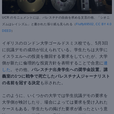
UCR のモニュメントには、パレスチナの自由を求める文言の他、「シオニ
ズムはレイシズム」と書かれた張り紙も見られる（
Fluffy89502, CC BY 4.0
DEED
）
イギリスのロンドン大学ゴールドスミス校でも、5月3日
に抗議デモの成功が伝えられている。学生たちは大学に
イスラエルへの投資を撤回する要求をしていたが、大学
側が新たに倫理的な投資方針を表明することで合意に
達
した
。その他、
パレスチナ出身学生への奨学金設置、講
義室の1つに戦争で死亡したパレスチナ人ジャーナリスト
の名前を冠する決定
も示された。
このように、いくつかの大学では学生抗議デモの要求を
大学側が検討したり、場合によっては要求を受け入れた
ケースもある。学生たちの掲げた要求が通ったという意