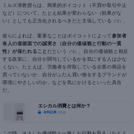
ミルズ准教授らは、商業的ボイコット（不買や取引中止
など）について、たとえ結果が変わらない（効果がな
い）としても正当化されるべきだと主張している
。
（*2）
彼らによれば、重要なことはボイコットによって
参加者
各人の道徳面での誠実さ（自分の価値観と行動の一貫
性）が保たれること
だという
。自分の価値観と相反
（*3）
する政策に、自分が関与しているかを気にする人は少な
くない。たとえば、労働者を搾取している企業の商品を
買っていないか、自分がふだん買い物をするブランドが
環境にやさしいのか、などを気にかけるといった具合
だ。
エシカル消費とは何か？
有料記事
/ 社会
この時、そうした価値観と一致した行動を取る（たとえ