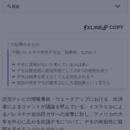
🔍 目次
X
LINE
COPY
この記事のまとめ
💡親パレスチナ学生デモは「効果的」なのか？
⏩ デモに意味がないと考えている人は多い
⏩ デモは歴史的に政治手段としての6つの役割を担う
⏩ デモは結果を変えなくても正当化される？
⏩ 現在の学生デモの要求はむしろ逆効果という見方も
読売テレビの情報番組・ウェークアップにおける、出演
者によるコメントが議論を呼んでいる。イスラエルによ
るパレスチナ自治区ガザへの攻撃に対し、アメリカの大
学を中心に広がる抗議デモについて、デモの有効性に疑
問を呈するようなものだった。