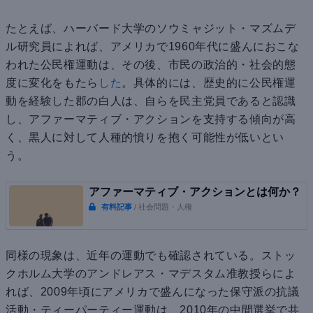
たとえば、ハーバード大学のソウミャジット・マズムデ
ル研究員によれば、アメリカで1960年代に盛んにおこな
われた公民権運動は、その後、市民の政治的・社会的態
度に変化をもたら
した
。具体的には、歴史的に公民権運
動を経験した郡の白人は、自らを民主党員であると認識
し、アファーマティブ・アクションを支持する傾向が高
く、黒人に対して人種的憤りを抱く可能性が低いとい
う。
アファーマティブ・アクションとは何か？
有料記事
/ 社会問題・人権
同様の現象は、近年の運動でも確認されている。ストッ
クホルム大学のアンドレアス・マデスタム准教授らによ
れば、2009年頃にアメリカで盛んになった保守派の抗議
活動・ティーパーティー運動は、2010年の中間選挙で共