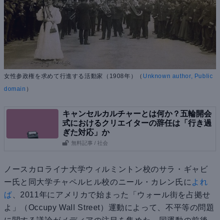
女性参政権を求めて行進する活動家（1908年）（
Unknown author, Public
domain
）
キャンセルカルチャーとは何か？五輪開会
式におけるクリエイターの辞任は「行き過
ぎた対応」か
無料記事
/ 社会
ノースカロライナ大学ウィルミントン校のサラ・ギャビ
ー氏と同大学チャペルヒル校のニール・カレン氏に
よれ
ば
、2011年にアメリカで始まった「ウォール街を占拠せ
よ」（Occupy Wall Street）運動によって、不平等の問題