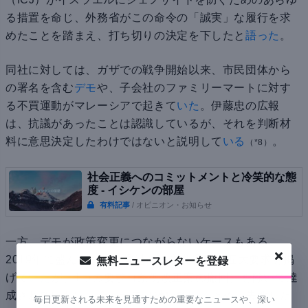
る措置を命じ、外務省がこの命令の「誠実」な履行を求
めたことを踏まえ、打ち切りの決定を下したと
語った
。
同社に対しては、ガザでの戦争開始以来、市民団体から
の署名を含む
デモ
や、子会社のファミリーマートに対す
る不買運動がマレーシアで起きて
いた
。伊藤忠の広報
は、抗議があったことは認識しているが、それを判断材
料に意思決定したわけではないと説明して
いる
。
（*8）
社会正義へのコミットメントと冷笑的な態
度 - イシケンの部屋
有料記事
/ オピニオン・お知らせ
一方、デモが政策変更につながらないケースもある。
2019年に盛んになった香港の民主化運動は五大要求を掲
無料ニュースレターを登録
げて
いた
が、1つの要求（条例改正案の撤回）を除いて達
成されていない。今もデモは続いて
いる
ため、失敗した
毎日更新される未来を見通すための重要なニュースや、深い