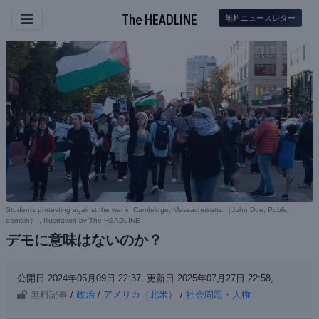
The HEADLINE
無料ニュースレター
Students protesting against the war in Cambridge, Massachusetts.（
John Doe, Public
domain
） , Illustration by The HEADLINE
デモに意味はないのか？
公開日 2024年05月09日 22:37,
更新日 2025年07月27日 22:58,
無料記事
/
政治
/
アメリカ（北米）
/
社会問題・人権