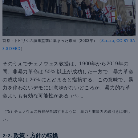
首都・トビリシの議事堂前に集まった市民（2003年）（
Zaraza, CC BY-SA
3.0 DEED
）
そのうえでチェノウェス教授は、1900年から2019年の
間、非暴力革命は 50% 以上が成功した一方で、暴力革命
の成功率は 26% にとどまると指摘する。この意味で、暴
力を伴わないデモには意味がないどころか、暴力的な革
命よりも有効な可能性がある
。
（*5）
（*5）チェノウェス教授が自認するように、暴力と非暴力の線引きは難し
い。
2-2. 政策・方針の転換