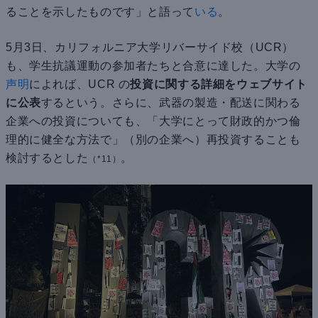
ることを示したものです」と語って
いる
。
5月3日、カリフォルニア大学リバーサイド校（UCR）
も、学生抗議運動の参加者たちと合意に達した。大学の
声明
によれば、UCR の
投資に関する詳細をウェブサイト
に公表
するという。さらに、武器の製造・配送に関わる
企業への投資についても、「大学にとって財政的かつ倫
理的に健全な方法で」（別の企業へ）再投資することも
検討するとした
。
（*11）