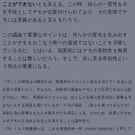
ことができない
とも言える。この時、自らの一貫性を示
す手段としてデモが位置付けられており、その意味でデ
モには意義があると言えるだろう。
この議論で重要なポイントは、何らかの変化を生み出す
ことがデモをおこなう唯一の価値ではないことを示唆し
て
いる
点だ。とはいえ、現実的にはデモの有効性を無視
することは難しいだろう。そこで、次に見る有効性とい
う視点が重要になる。
（*2）この研究は示唆的だが、商業的ボイコットに焦点を当てている点には
注意が必要だろう。すなわち、同研究の議論をデモにまで応用できるかは定
かでない。特に、商業的ボイコットは、ほとんど企業の意思決定に影響を与
えないとする前提を置いているが、デモの場合、（誰かを傷つけるなどの）
深刻な負の影響をもたらす懸念が十分成立しうる。そのため、結果にかかわ
らずデモが正当化されると主張することは論争的だ。
（*3）ミルズ准教授らは、これを道徳的純一性（moral integrity）と呼んで