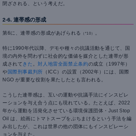
閉ざされる、という考えだ。
2-6. 連帯感の形成
第6に、連帯感の形成があげられる
。
（*10）
特に1990年代以降、デモや種々の抗議活動を通じて、国
境の内外を問わずに社会的な価値を媒介とした連帯が形
成されて
きた
。
対人地雷全面禁止条約
の成立（1997年）
や
国際刑事裁判所
（ICC）の設置（2002年）には、国際
NGO が重要な役割を果たしたとも言われる。
こうした連帯感は、互いの運動や抗議手法にインスピレ
ーションを与え合う点にも現れている。たとえば、2022
年から運動を活発化させている環境保護団体・Just Stop
Oil は、絵画にトマトスープをぶちまけるという手法を編
み出したが、これは世界の他の団体にもインスピレーシ
ョンを与えた。