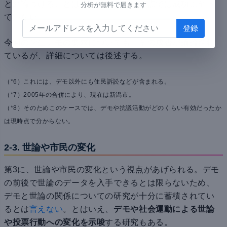
と結論づけることはできないが、現時点では成功に至っ
分析が無料で届きます
ていない。
今回の学生デモの要求についても、その成否が議論され
ているが、詳細については後述する。
（*6）これには、デモ以外にも住民訴訟などが含まれる。
（*7）2005年の合併により、現在は新潟市。
（*8）そのためこのケースでは、デモや抗議活動がどのくらい有効だったか
は現時点で分からない。
2-3. 世論や市民の変化
第3に、世論や市民の変化という視点があげられる。デモ
の前後で世論のデータを入手できるとは限らないため、
デモと世論の関係についての研究が十分に蓄積されてい
るとは
言えない
。とはいえ、
デモや社会運動による世論
や投票行動への変化を示唆
する研究もある。