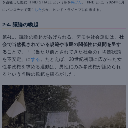
を占拠した際に HIND’S HALL という幕を
掲げた
。HIND とは、2024年1月
にパレスチナで死亡
した
少女、ヒンド・ラジャブに由来する。
2-4. 議論の喚起
第4に、議論の喚起があげられる。デモや社会運動は、
社
会で当然視されている規範や市民の関係性に疑問を呈す
る
ことで、「（当たり前とされてきた社会の）均衡状態
を不安定」に
する
。たとえば、20世紀初頭に広がった女
性参政権を求める運動は、男性にのみ参政権が認められ
るという当時の規範を揺るがした。