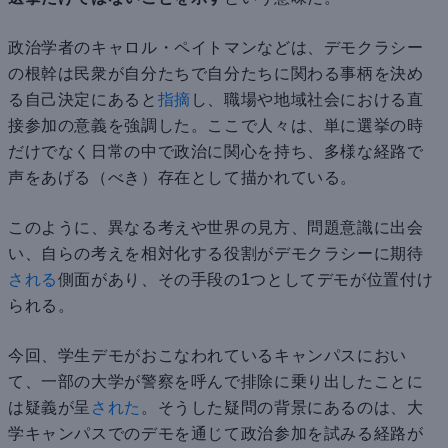
政治学者のキャロル・ペイトマンなどは、デモクラシー
の根幹は民衆が自分たちで自分たちに関わる事柄を決め
る自己決定にあると
指摘
し、職場や地域社会における直
接参加の意義を強調した。ここで人々は、単に選挙の時
だけでなく日常の中で政治に関心を持ち、多様な経路で
声をあげる（べき）存在として描かれている。
このように、異なる考えや世界の見方、問題意識に出会
い、自らの考えを相対化する役割がデモクラシーに期待
される
側面があり、その手段の1つとしてデモが位置付け
られる。
今回、学生デモがおこなわれているキャンパスにおい
て、一部の大学が警察を呼んで排除に乗り出したことに
は疑義が呈
された
。そうした疑問の背景にあるのは、大
学キャンパスでのデモを通じて政治参加を試みる経路が