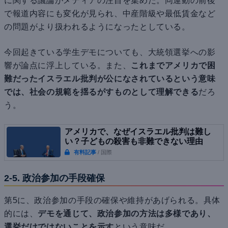
に関する議論がメディアの注目を集めた。同運動の前後
で報道内容にも変化が見られ、中産階級や最低賃金など
の問題がより扱われるようになったとしている。
今回起きている学生デモについても、大統領選挙への影
響が論点に浮上している。また、
これまでアメリカで困
難だったイスラエル批判が公になされているという意味
では、社会の規範を揺るがすものとして理解できる
だろ
う。
アメリカで、なぜイスラエル批判は難し
い？子どもの殺害も非難できない理由
有料記事
/ 国際
2-5. 政治参加の手段確保
第5に、政治参加の手段の確保や維持があげられる。具体
的には、
デモを通じて、政治参加の方法は多様であり、
選挙だけではないことを示す
という意味だ。