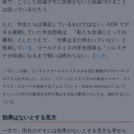
味で、こうした抗議デモに意味がないと結論づけること
は誤っているだろう。
ただ、学生たちは満足しているわけではない。UCR でデ
モを展開していた学生団体は、「私たち全員にとっての
勝利」としたうえで、「仕事はまだ終わっていない」と
投稿して
いる
。ゴールドスミスの学生団体も「パレスチ
ナが自由になるまで戦いは終わらない」と
した
。
（*11）この他、ビジネススクールもイスラエルを含む複数のグローバルプ
ログラムを中止した。さらに、ペプシコとイスラエルの食品メーカー、スト
ラウス・グループが所有するフムスブランド・Sabra Hummus について、
キャンパス内での販売を大学が禁止する旨の要求についても、検討するとし
ている。
効果はないとする見方
一方で、現在のデモには効果がないとする見方も寄せら