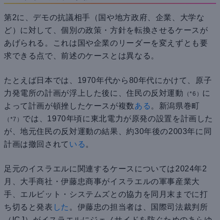
第2に、デモの抗議相手（国や地方政府、企業、大学な
ど）に対して、個別の政策・方針を転換させるケースが
あげられる。これは国や企業のリーダーを変えずとも要
求できる点で、前述のケースとは異なる。
たとえば日本では、1970年代から80年代にかけて、原子
力発電所の計画が浮上した後に、住民の反対運動
に
（*6）
よって計画が頓挫したケースが複数
ある
。新潟県巻町
では、1970年頃に東北電力が原発の設置を計画した
（*7）
が、地元住民の反対運動の結果、約30年後の2003年に同
計画は撤回されて
いる
。
足元のイスラエルに関連するケースについては2024年2
月、大手商社・伊藤忠商事がイスラエルの軍事産業大
手、エルビット・システムズとの協力を同月末までに打
ち切ると発表
した
。伊藤忠の担当者は、国際司法裁判所
（ICJ）がイスラエルにジェノサイドを防ぐためのあらゆ