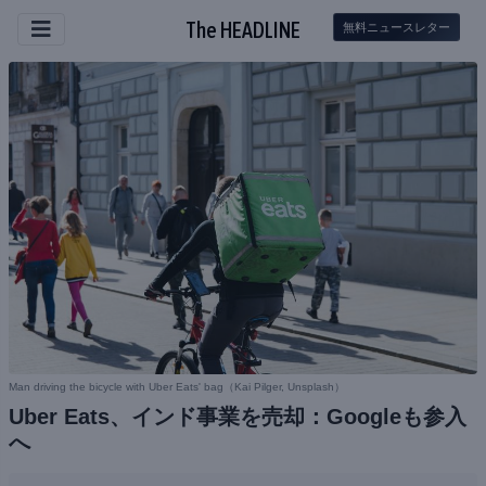
The HEADLINE
無料ニュースレター
Man driving the bicycle with Uber Eats' bag（
Kai Pilger, Unsplash
）
Uber Eats、インド事業を売却：Googleも参入
へ