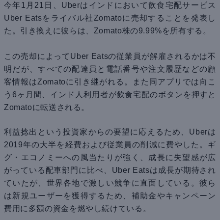
今年1月21日、Uberはインドにおいて飲食宅配サービス
Uber Eatsをライバル社Zomatoに売却することを発表し
た。引き換えに彼らは、Zomato株の9.99%を所有する。
この売却によってUber Eatsの従業員が解雇されるかは不
明だが、すべての配達員と電話番号や注文履歴などの顧
客情報はZomatoに引き継がれる。また同アプリでは向こ
う6ヶ月間、インド人利用者が飲食宅配のボタンを押すと
Zomatoに転送される。
利益捻出という投資家からの要望に応えるため、Uberは
2019年の大半を経費および従業員の削減に費やした。ギ
グ・エコノミーへの風当たりが強く、成長に失望感が広
がっている配車部門に比べ、Uber Eatsは成長が期待され
ていたが、世界各地で激しい競争に直面している。彼ら
は新規ユーザーを獲得するため、補助金やキャンペーン
費用に多額の資金を燃やし続けている。