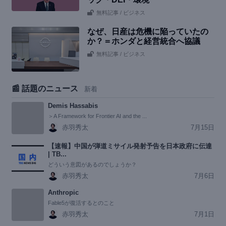
無料記事
/ ビジネス
なぜ、日産は危機に陥っていたの
か？＝ホンダと経営統合へ協議
無料記事
/ ビジネス
📰 話題のニュース
新着
Demis Hassabis
＞A Framework for Frontier AI and the ...
赤羽秀太
7月15日
【速報】中国が弾道ミサイル発射予告を日本政府に伝達
| TB...
どういう意図があるのでしょうか？
赤羽秀太
7月6日
Anthropic
Fable5が復活するとのこと
赤羽秀太
7月1日