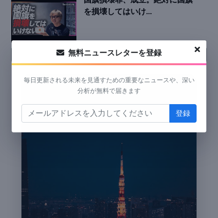
を損壊してはいけ...
無料ニュースレターを登録
YouTube 動画をもっと見る
毎日更新される未来を見通すための重要なニュースや、深い
分析が無料で届きます