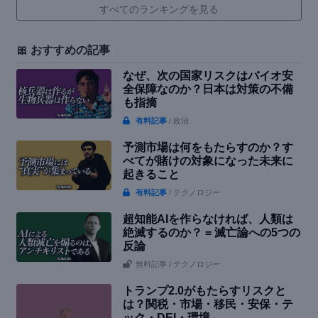
すべてのランキングを見る
🎀 おすすめの記事
なぜ、次の国家リスクはバイオ安
全保障なのか？日本は対策の不備
も指摘
有料記事
/ 政治
予測市場は何をもたらすのか？す
べてが賭けの対象になった未来に
起きること
有料記事
/ テクノロジー
超知能AIを作らなければ、人類は
絶滅するのか？ = 滅亡論への5つの
反論
無料記事
/ テクノロジー
トランプ2.0がもたらすリスクと
は？関税・市場・移民・安保・テ
ック・DEI・環境