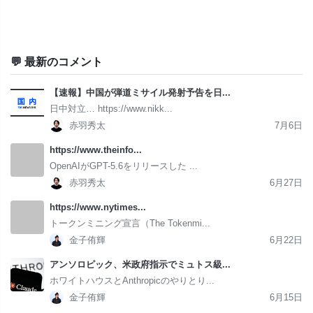
💬 最新のコメント
【速報】中国が弾道ミサイル発射予告を日...
日中対立… https://www.nikk...
赤羽秀太
7月6日
https://www.theinfo...
OpenAIがGPT-5.6をリリースした ...
赤羽秀太
6月27日
https://www.nytimes...
トークンミニング宣言（The Tokenmi...
金子侑輝
6月22日
アンソロピック、米政府指示でミュトス級...
ホワイトハウスとAnthropicのやりとり...
金子侑輝
6月15日