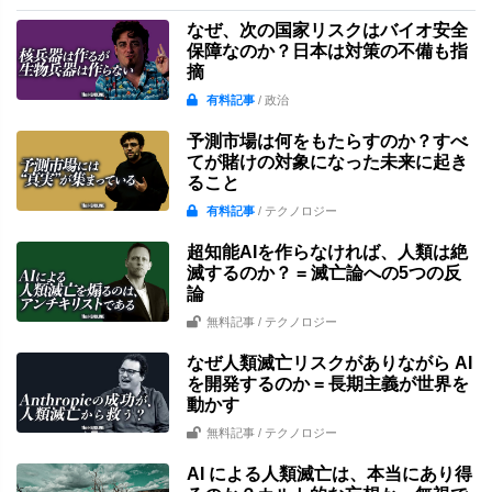
なぜ、次の国家リスクはバイオ安全
保障なのか？日本は対策の不備も指
摘
有料記事
/ 政治
予測市場は何をもたらすのか？すべ
てが賭けの対象になった未来に起き
ること
有料記事
/ テクノロジー
超知能AIを作らなければ、人類は絶
滅するのか？ = 滅亡論への5つの反
論
無料記事
/ テクノロジー
なぜ人類滅亡リスクがありながら AI
を開発するのか = 長期主義が世界を
動かす
無料記事
/ テクノロジー
AI による人類滅亡は、本当にあり得