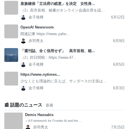
皇族確保「立法府の総意」を決定 女性身...
（2）高市首相、秘書がオンライン会議出席を認...
金子侑輝
6月12日
OpenAI Newsroom
関連記事 https://news.yaho...
赤羽秀太
6月9日
「週刊誌、全く信用せず」 高市首相、秘...
（2）対日関税：https://www.47...
金子侑輝
6月5日
https://www.nytimes...
少なくとも理論的に言えば、サンダースの主張は...
金子侑輝
6月3日
📰 話題のニュース
新着
Demis Hassabis
＞A Framework for Frontier AI and the ...
赤羽秀太
7月15日