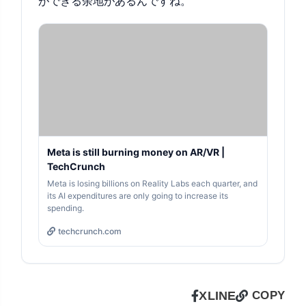
ができる余地があるんですね。
Meta is still burning money on AR/VR |
TechCrunch
Meta is losing billions on Reality Labs each quarter, and
its AI expenditures are only going to increase its
spending.
techcrunch.com
X
LINE
COPY