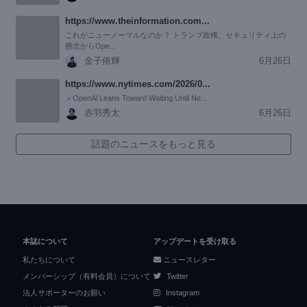
https://www.theinformation.com...
これがニューノーマルなのか？ トランプ政権、セキュリティ上の
懸念からOpe...
金子侑輝
6月26日
https://www.nytimes.com/2026/0...
＞OpenAl Leans Toward Waiting Until Ne...
赤羽秀太
6月26日
話題のニュースをもっと見る
本誌について
アップデートを受け取る
私たちについて
ニュースレター
メンバーシップ（有料会員）について
Twitter
法人サポーターのお願い
Instagram