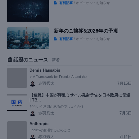
有料記事
/ オピニオン・お知らせ
新年のご挨拶&2026年の予測
有料記事
/ オピニオン・お知らせ
📰 話題のニュース
新着
Demis Hassabis
＞A Framework for Frontier AI and the ...
赤羽秀太
7月15日
【速報】中国が弾道ミサイル発射予告を日本政府に伝達
| TB...
どういう意図があるのでしょうか？
赤羽秀太
7月6日
Anthropic
Fable5が復活するとのこと
赤羽秀太
7月1日