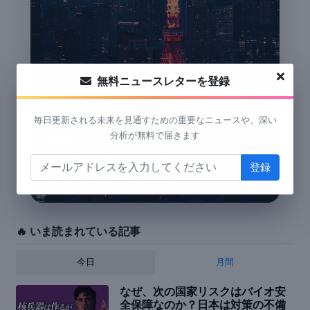
無料ニュースレターを登録
The HEADLINE
毎日更新される未来を見通すための重要なニュースや、深い
Research & Institute
分析が無料で届きます
御社のために提供する
深い洞察と
テクノロジーの実装
🔥 いま読まれている記事
今日
月間
なぜ、次の国家リスクはバイオ安
全保障なのか？日本は対策の不備