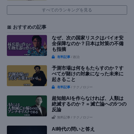
すべてのランキングを見る
🎀 おすすめの記事
なぜ、次の国家リスクはバイオ安
全保障なのか？日本は対策の不備
も指摘
有料記事
/ 政治
予測市場は何をもたらすのか？す
べてが賭けの対象になった未来に
起きること
有料記事
/ テクノロジー
超知能AIを作らなければ、人類は
絶滅するのか？ = 滅亡論への5つの
反論
無料記事
/ テクノロジー
AI時代の問いと答え