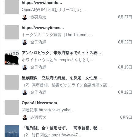
https://www.theinfo...
OpenAIがGPT-5.6をリリースした ...
赤羽秀太
6月27日
https://www.nytimes...
トークンミニング宣言（The Tokenmi...
金子侑輝
6月22日
アンソロピック、米政府指示でミュトス級...
ホワイトハウスとAnthropicのやりとり...
金子侑輝
6月15日
皇族確保「立法府の総意」を決定 女性身...
（2）高市首相、秘書がオンライン会議出席を認...
金子侑輝
6月12日
OpenAI Newsroom
関連記事 https://news.yaho...
赤羽秀太
6月9日
「週刊誌、全く信用せず」 高市首相、秘...
（2）対日関税：https://www.47...