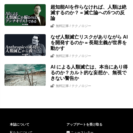
超知能AIを作らなければ、人類は絶
滅するのか？ = 滅亡論への5つの反
論
無料記事
/ テクノロジー
なぜ人類滅亡リスクがありながら AI
を開発するのか = 長期主義が世界を
動かす
無料記事
/ テクノロジー
AI による人類滅亡は、本当にあり得
るのか？カルト的な妄想か、無視で
きない警告か
無料記事
/ テクノロジー
本誌について
アップデートを受け取る
私たちについて
ニュースレター