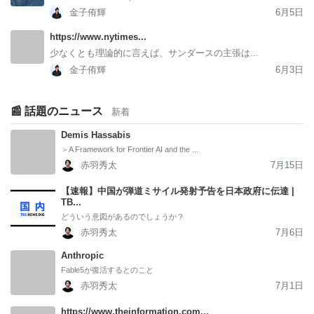
金子侑輝
6月5日
https://www.nytimes...
少なくとも理論的に言えば、サンダースの主張は...
金子侑輝
6月3日
📰 話題のニュース
新着
Demis Hassabis
＞A Framework for Frontier AI and the ...
赤羽秀太
7月15日
【速報】中国が弾道ミサイル発射予告を日本政府に伝達 |
TB...
どういう意図があるのでしょうか？
赤羽秀太
7月6日
Anthropic
Fable5が復活するとのこと
赤羽秀太
7月1日
https://www.theinformation.com...