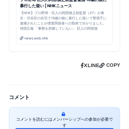
暴行した疑い | NHKニュース
【NHK】プロ野球・巨人の阿部慎之助監督（47）が東
京・渋谷区の自宅で18歳の娘に暴行した疑いで警視庁に
逮捕されたことが捜査関係者への取材で分かりました。
球団広報 「事態を把握していない」 巨人の阿部慎
news.web.nhk
X
LINE
COPY
コメント
コメントを読むにはメンバーシップへの参加が必要で
す