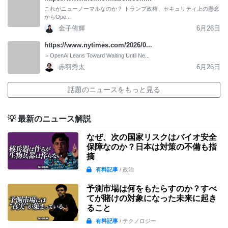
これがニューノーマルなのか？ トランプ政権、セキュリティ上の懸念
からOpe...
金子侑輝
6月26日
https://www.nytimes.com/2026/0...
＞OpenAl Leans Toward Waiting Until Ne...
赤羽秀太
6月26日
話題のニュースをもっと見る
💡 最新のニュース解説
なぜ、次の国家リスクはバイオ安全
保障なのか？日本は対策の不備も指
摘
有料記事
/ 政治
予測市場は何をもたらすのか？すべ
てが賭けの対象になった未来に起き
ること
有料記事
/ テクノロジー