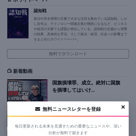
認知戦
政治や安全保障の文脈で大きな注目を集めている認知戦。しか
し近年は、テクノロジー関連企業が標的になるなど、ビジネス
や経済の文脈でも課題が表出している。認知戦の定義から実際
の効果、具体的な手法、そして政治・経済、社会への影響まで
をまとめたホワイトペーパー。
無料でダウンロード
📺 新着動画
国旗損壊罪、成立。絶対に国旗
を損壊してはいけ...
週刊イシケンニュース#045 米・
無料ニュースレターを登録
イラン停戦...
毎日更新される未来を見通すための重要なニュースや、深い
分析が無料で届きます
週間イシケンニュース #044 ドル