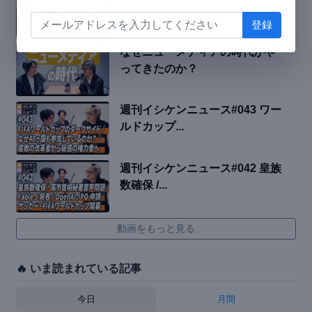
円相場1...
なぜニューメディアの時代がや
ってきたのか？
週刊イシケンニュース#043 ワー
ルドカップ...
週刊イシケンニュース#042 皇族
数確保 /...
動画をもっと見る
🔥 いま読まれている記事
今日
月間