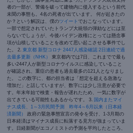
者の一部が、警備を破って建物内に侵入するという前代
未聞の事態も。4名の死者が出ています。 何が起きたの
か？という解説は、僕の
ツイート
でおこなっています。
一部で想定されていたトランプ大統領の弾劾などには至
らないでしょうが、今後バイデン政権にとっては懸念事
項が山積していることを改めて思い起こさせる事件でし
た。 2.
東京都 新型コロナ 2447人感染確認 2日連続で過
去最多更新（NHK）
東京都内では7日、これまでで最も
多い2447人が新型コロナウイルスに感染していること
が確認され、重症の患者も過去最多の121人となりまし
た。 この数字に、都の担当者は「想定を超える急激な
増加だ」と話していますが、数字には少し注意が必要で
す。年末年始で検査・報告が遅れたため、一気に数字が
出てきている可能性もあるからです。 3.
国内またマイ
ナス成長、1～3月民間予測 昨年4～6月以来（日本経
済新聞）
政府の緊急事態宣言の発令を受け、1-3月期の
日本経済はマイナス成長に転落する見方が強まっていま
す。日経新聞がエコノミストの予測を平均したところ、