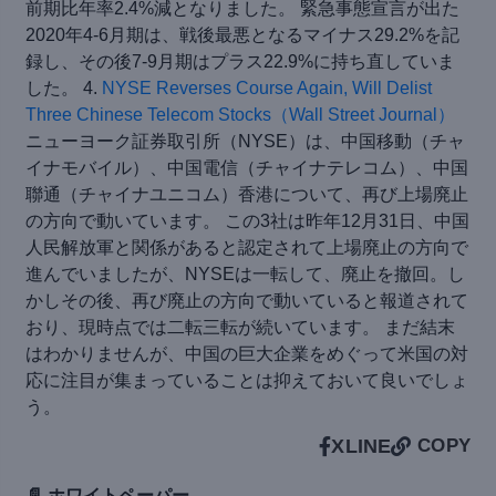
前期比年率2.4%減となりました。 緊急事態宣言が出た
2020年4-6月期は、戦後最悪となるマイナス29.2%を記
録し、その後7-9月期はプラス22.9%に持ち直していま
した。 4.
NYSE Reverses Course Again, Will Delist
Three Chinese Telecom Stocks（Wall Street Journal）
ニューヨーク証券取引所（NYSE）は、中国移動（チャ
イナモバイル）、中国電信（チャイナテレコム）、中国
聯通（チャイナユニコム）香港について、再び上場廃止
の方向で動いています。 この3社は昨年12月31日、中国
人民解放軍と関係があると認定されて上場廃止の方向で
進んでいましたが、NYSEは一転して、廃止を撤回。し
かしその後、再び廃止の方向で動いていると報道されて
おり、現時点では二転三転が続いています。 まだ結末
はわかりませんが、中国の巨大企業をめぐって米国の対
応に注目が集まっていることは抑えておいて良いでしょ
う。
X
LINE
COPY
📄 ホワイトペーパー