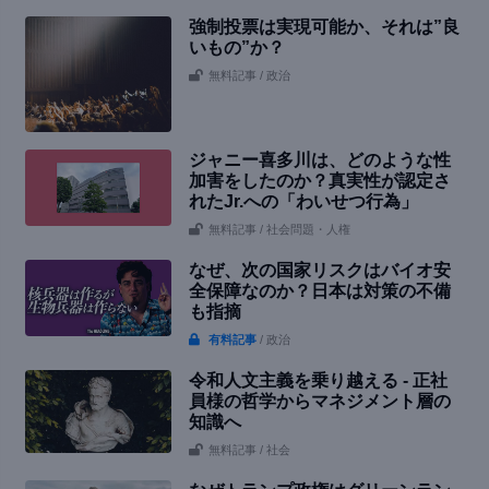
強制投票は実現可能か、それは”良
いもの”か？
無料記事
/ 政治
ジャニー喜多川は、どのような性
加害をしたのか？真実性が認定さ
れたJr.への「わいせつ行為」
無料記事
/ 社会問題・人権
なぜ、次の国家リスクはバイオ安
全保障なのか？日本は対策の不備
も指摘
有料記事
/ 政治
令和人文主義を乗り越える - 正社
員様の哲学からマネジメント層の
知識へ
無料記事
/ 社会