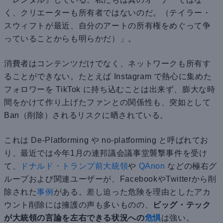
く、クリエーターも所有者ではないのだ。（テイラー・
スウィフトが最近、自分のアートの所有権をめぐって争
っていることからも明らかだ）」。
消費者はコンテンツだけでなく、ネットワークも所有す
ることができない。たとえば Instagram で熱心に集めた
フォロワーを TikTok に持ち込むことは出来ず、膨大な時
間をかけて作り上げたファンとの関係性も、突如として
Ban（削除）されるリスクに晒されている。
これは De-Platforming や no-platforming と呼ばれてお
り、最近では今年1月の連邦議会議事堂襲撃事件を受け
て、
ドナルド・トランプ前大統領
や
QAnon
などの極右グ
ループおよび関連ユーザーが、FacebookやTwitterから削
除された
事例
がある。差し迫った危険を理由としたアカ
ウント削除には擁護の声も多いものの、
ビッグ・テック
が大統領の言論を左右できる状況への
危惧
は強い。