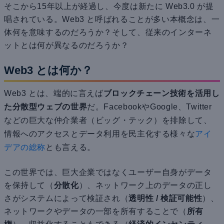
そこから15年以上が経過し、今度は新たに Web3.0 が提
唱されている。Web3 と呼ばれることが多い本概念は、一
体何を意味するのだろうか？そして、従来のインターネ
ットとは何が異なるのだろうか？
Web3 とは何か？
Web3 とは、端的に言えば
ブロックチェーン技術を活用し
た分散型ウェブの世界
だ。FacebookやGoogle、Twitter
などの巨大な仲介業者（ビッグ・テック）を排除して、
情報へのアクセスとデータ利用を民主化する様々な
アイ
デアの総称
とも言える
。
この世界では、巨大企業ではなくユーザー自身がデータ
を保持して（
分散化
）、ネットワーク上のデータの正し
さがシステムによって検証され（
透明性 / 検証可能性
）、
ネットワークやデータの一部を所有することで（
所有