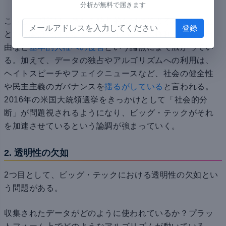
分析が無料で届きます
こうした問題は、単なる独占的な地位による不当な利益
という論点だけでなく、プライバシーの権利や表現の自
由など
基本的人権への侵害
という論点にまで広がってい
る。加えて、データの独占やアルゴリズムへの利用は、
ヘイトスピーチやフェイクニュースなど、社会の健全性
や民主主義のガバナンスを
揺るがしている
と言われる。
2016年の米国大統領選挙をきっかけとして「社会的分
断」が問題視されるようになり、ビッグ・テックがそれ
を加速させているという論調が強まっていく。
2. 透明性の欠如
2つ目として、ビッグ・テックにおける透明性の欠如とい
う問題がある。
収集されたデータがどのように使われているか？プラッ