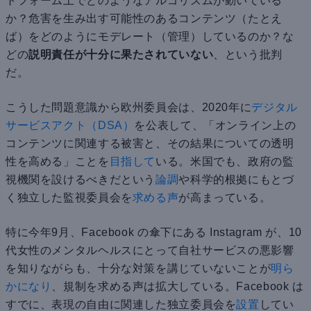
トフォーム上でどのようなアルゴリズムが動いている
か？危害を生み出す可能性のあるコンテンツ（たとえ
ば）をどのようにモデレート（管理）しているのか？な
どの
説明責任が十分に果たされていない
、という批判
だ。
こうした問題意識から欧州委員会は、2020年に
デジタル
サービスアクト（DSA）
を公表して、「オンライン上の
コンテンツに関連する被害と、その結果についての透明
性を高める」ことを
目指して
いる。米国でも、政府の監
視機関を設けるべきだという
論調
や科学的根拠にもとづ
く独立した監視委員会を
求める声
が高まっている。
特に今年9月、Facebook の傘下にある Instagram が、10
代女性のメンタルヘルスにとって自社サービスの悪影響
を知りながらも、十分な対策を講じていないことが
明ら
かになり
、規制を求める声は拡大している。Facebook は
すでに、表現の自由に関連した独立委員会を
設置
してい