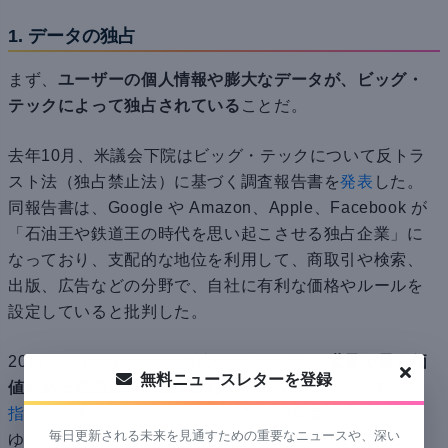
1. データの独占
まず、
ユーザーの個人情報や膨大なデータが、ビッグ・
テックによって独占されている
ことだ。
去年10月、米議会下院はビッグ・テックについて反トラ
スト法（独占禁止法）に基づく調査報告書を
発表
した。
同報告書は、Google や Amazon、Apple、Facebook が
「石油王や鉄道王の時代を思い起こさせる独占企業」に
なっており、支配的な地位を利用して、商取引や検索、
出版、広告などの分野で、自社に有利な価格やルールを
設定していると批判した。
2017年、The Economist誌がおこなった「
世界で最も価
無料ニュースレターを登録
値がある資源は、石油ではなくデータだ
」という有名な
指摘
にあるように、こうした企業は消費者のありとあら
毎日更新される未来を見通すための重要なニュースや、深い
ゆるデータを集めることで、膨大な利益を手に入れた。