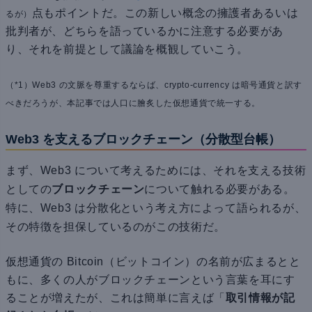
点もポイントだ。この新しい概念の擁護者あるいは
るが）
批判者が、どちらを語っているかに注意する必要があ
り、それを前提として議論を概観していこう。
（*1）Web3 の文脈を尊重するならば、crypto-currency は暗号通貨と訳す
べきだろうが、本記事では人口に膾炙した仮想通貨で統一する。
Web3 を支えるブロックチェーン（分散型台帳）
まず、Web3 について考えるためには、それを支える
技術
としての
ブロックチェーン
について触れる必要がある。
特に、Web3 は分散化という考え方によって語られるが、
その特徴を担保しているのがこの技術だ。
仮想通貨の Bitcoin（ビットコイン）の名前が広まるとと
もに、多くの人がブロックチェーンという言葉を耳にす
ることが増えたが、これは簡単に言えば「
取引情報が記