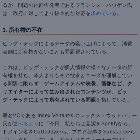
るが、問題の内部告発者であるフランシス・ハウゲン氏
は、政府に対してより抜本的な対応を
求めている
。
3. 所有権の不在
ビッグ・テックによるデータの吸い上げによって、消費
者側に所有権がないことも問題視されている。
これは、ビッグ・テックが個人情報や様々なデータの所
有権を持ち、本人よりもその欲求とニーズを理解してい
る問題に限らず、
ゲームアイテムや映像、画像など、ク
リエイターによって生み出されたコンテンツが、ビッ
グ・テックによって所有されている問題
を指している。
著名VCである Index Ventures のレックス・ウッドバリー
氏が
述べる
ように「今日、私たちは音源をSpotifyから、
ドメイン名をGoDaddyから、ブログ記事をSubstackから
『レンタル』している。私たちは真のオーナーではな