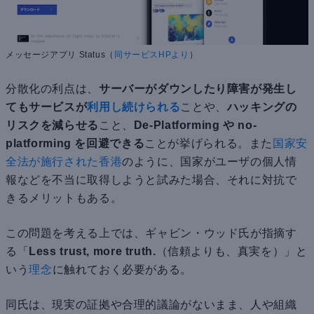
メッセージアプリ Status（
同サービスHPより
）
分散化の利点は、
サーバーがダウンしたり障害が発生し
てもサービスが
利用し続けられる
ことや、
ハッキングの
リスクを減らせる
こと、
De-Platforming や no-
platforming を回避できる
ことが挙げられる。また
国家安
全法が施行された香港
のように、国家がユーザの個人情
報などを不当に取得しようと試みた場合、それに対抗で
きるメリットもある。
この問題を考える上では、ギャビン・ウッド氏が指摘す
る「
Less trust, more truth.
（信頼よりも、真実を）」と
いう
理念
に触れておく必要がある。
同氏は、現実の証拠や合理的議論がないまま、人や組織