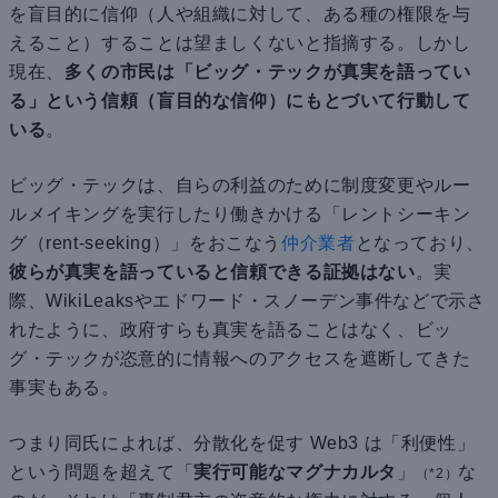
を盲目的に信仰（人や組織に対して、ある種の権限を与
えること）することは望ましくないと指摘する。しかし
現在、
多くの市民は「ビッグ・テックが真実を語ってい
る」という信頼（盲目的な信仰）にもとづいて行動して
いる
。
ビッグ・テックは、自らの利益のために制度変更やルー
ルメイキングを実行したり働きかける「レントシーキン
グ（rent-seeking）」をおこなう
仲介業者
となっており、
彼らが真実を語っていると信頼できる証拠はない
。実
際、WikiLeaksやエドワード・スノーデン事件などで示さ
れたように、政府すらも真実を語ることはなく、ビッ
グ・テックが恣意的に情報へのアクセスを遮断してきた
事実もある。
つまり同氏によれば、分散化を促す Web3 は「利便性」
という問題を超えて「
実行可能なマグナカルタ
」
な
（*2）