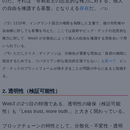
のだ。それは「専制君主の恣意的な権力に対する、個人
の自由を擁護する基盤」となりえる
存在
だ。
（*3）
（*2）1215年、イングランド国王の権限を制限した文書で、後の市民権や
自由権に対しても影響を与えた。ここでは政府やビッグ・テックの恣意的な
権力に対して、Web3 が分散化によって個人の自由を擁護する意味合いで用
いられている。
（*3）ただしクリス・ディクソンは、分散化が重要な理由は「政府の検閲に
抵抗するためでも、リバタリアン的な政治的立場でもない」と
述べて
、ビッ
グ・テックのプラットフォームが強すぎることが問題の中心にあると指摘す
る。
2. 透明性（検証可能性）
Web3 の2つ目の特徴である、透明性の確保（検証可能
性）も「Less trust, more truth.」と大きく関わっている。
ブロックチェーンの特性として、分散化・不変性・透明