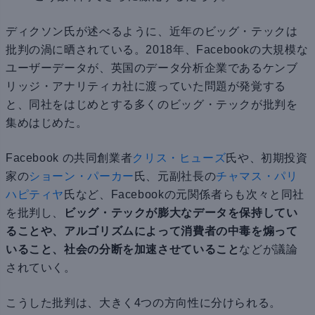
ディクソン氏が述べるように、近年のビッグ・テックは
批判の渦に晒されている。2018年、Facebookの大規模な
ユーザーデータが、英国のデータ分析企業であるケンブ
リッジ・アナリティカ社に渡っていた問題が発覚する
と、同社をはじめとする多くのビッグ・テックが批判を
集めはじめた。
Facebook の共同創業者
クリス・ヒューズ
氏や、初期投資
家の
ショーン・パーカー
氏、元副社長の
チャマス・パリ
ハピティヤ
氏など、Facebookの元関係者らも次々と同社
を批判し、
ビッグ・テックが膨大なデータを保持してい
ることや、アルゴリズムによって消費者の中毒を煽って
いること、社会の分断を加速させていること
などが議論
されていく。
こうした批判は、大きく4つの方向性に分けられる。