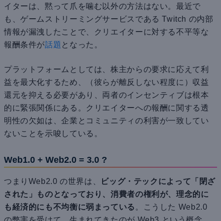
イターは、黙って爪を噛む以外の方法はない。最近で
も、ゲームストリーミングサービスである Twitch の内部
情報が漏洩したことで、クリエイターに対する不平等な
報酬条件が
話題
となった。
プラットフォームとしては、株主からの要求に応えて利
益を最大化するため、（彼らが離反しない程度に）収益
還元を抑える必要があり、両者のインセンティブは根本
的に緊張関係にある。クリエイターへの報酬に関する透
明性の欠如は、企業とコミュニティの利害が一致してい
ないことを示唆している。
Web1.0 + Web2.0 = 3.0 ?
つまりWeb2.0 の世界は、
ビッグ・テックによって「閉ざ
された」ものとなっており、消費者の権利が、理念的に
も経済的にも不均衡に弱まっている
。こうした Web2.0
の弊害を受けて、生まれてきたのが Web3 という概念