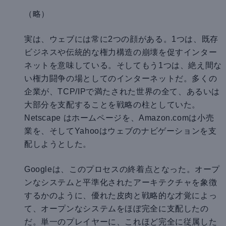
（略）
実は、ウェブには常に2つの顔がある。1つは、既存
ビジネスや伝統的な権力構造の崩壊を促すインター
ネットを意味している。そしてもう1つは、絶え間な
い権力闘争の場としてのインターネットだ。多くの
企業が、TCP/IPで満たされた世界の全て、あるいは
大部分を支配することを戦略の柱としていた。
Netscape はホームページを、Amazon.comは小売
業を、そしてYahooはウェブのナビゲーションを支
配しようとした。
Googleは、このプロセスの終着点となった。オープ
ンなシステムと平準化されたアーキテクチャを象徴
するかのように、優れた皮肉と戦略的な才覚によっ
て、オープンなシステムをほぼ完全に支配したの
だ。単一のプレイヤーに、これほど完全に従属した