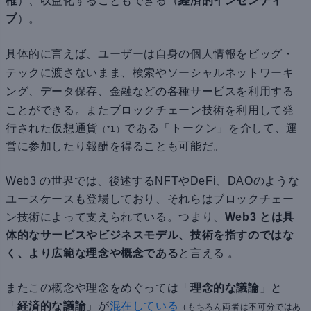
権
）、収益化することもできる（
経済的インセンティ
ブ
）。
具体的に言えば、ユーザーは自身の個人情報を
ビッグ・
テックに渡さないまま、検索やソーシャルネットワーキ
ング、データ保存、金融などの各種サービスを利用する
ことができる。
またブロックチェーン技術を利用して発
行された仮想通貨
である「トークン」を介して、運
（*1）
営に参加したり報酬を得ることも可能だ。
Web3 の世界では、後述するNFTやDeFi、DAOのような
ユースケースも登場しており、それらはブロックチェー
ン技術によって支えられている。つまり、
Web3 とは具
体的なサービスやビジネスモデル、技術を指すのではな
く、より広範な理念や概念である
と言える 。
またこの概念や理念をめぐっては「
理念的な議論
」と
「
経済的な議論
」が
混在している
（もちろん両者は不可分ではあ