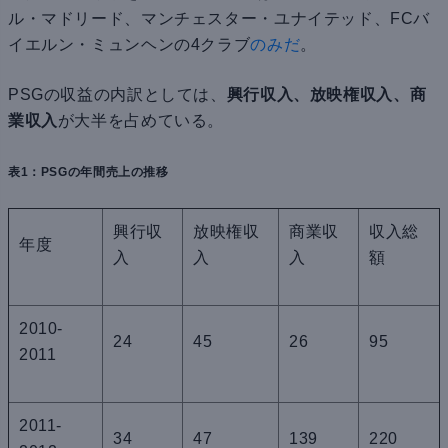
ル・マドリード、マンチェスター・ユナイテッド、FCバ
イエルン・ミュンヘンの4クラブ
のみだ
。
PSGの収益の内訳としては、
興行収入、放映権収入、商
業収入
が大半を占めている。
表1：PSGの年間売上の推移
興行収
放映権収
商業収
収入総
年度
入
入
入
額
2010-
24
45
26
95
2011
2011-
34
47
139
220