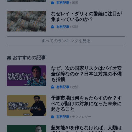
有料記事
/ 国際
なぜレイ・ダリオの警鐘に注目が
集まっているのか？
有料記事
/ 経済
すべてのランキングを見る
🎀 おすすめの記事
なぜ、次の国家リスクはバイオ安
全保障なのか？日本は対策の不備
も指摘
有料記事
/ 政治
予測市場は何をもたらすのか？す
べてが賭けの対象になった未来に
起きること
有料記事
/ テクノロジー
超知能AIを作らなければ、人類は