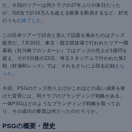
た。今回のツアーは同クラブの27年ぶりの来日だった
が、3試合で計16万人を超える観客を動員するなど、好況
のうちに
終了した
。
この日本ツアーで試合と並んで話題を集めたのはグッズ
販売だ。7月20日、東京・国立競技場で行われたツアー開
幕戦（対川崎フロンターレ）ではグッズの売上が1億円を
超え、その3日後の23日、埼玉スタジアムで行われた第2
戦（対浦和レッズ）では、それをさらに上回る記録と
な
った
。
今回、PSGのグッズ売り上げがこれほどの高い成果を挙
げた背景には、同クラブのブランディング戦略がある。
一体PSGはどのようなブランディング戦略を取ってお
り、その成功の要因は何だったのだろうか。
PSGの概要・歴史