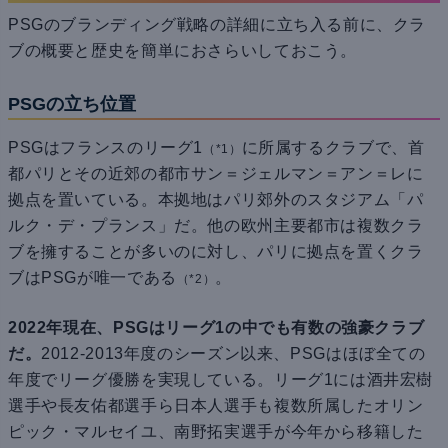
PSGのブランディング戦略の詳細に立ち入る前に、クラ
ブの概要と歴史を簡単におさらいしておこう。
PSGの立ち位置
PSGはフランスのリーグ1
に所属するクラブで、首
（*1）
都パリとその近郊の都市サン＝ジェルマン＝アン＝レに
拠点を置いている。本拠地はパリ郊外のスタジアム「パ
ルク・デ・プランス」だ。他の欧州主要都市は複数クラ
ブを擁することが多いのに対し、パリに拠点を置くクラ
ブはPSGが唯一である
。
（*2）
2022年現在、PSGはリーグ1の中でも有数の強豪クラブ
だ。
2012-2013年度のシーズン以来、PSGはほぼ全ての
年度でリーグ優勝を実現している。リーグ1には酒井宏樹
選手や長友佑都選手ら日本人選手も複数所属したオリン
ピック・マルセイユ、南野拓実選手が今年から移籍した