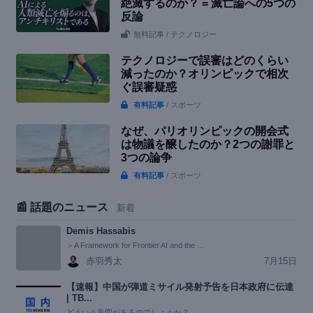
絶滅するのか？ = 滅亡論への5つの
反論
無料記事
/ テクノロジー
テクノロジーで誤審はどのくらい
減ったのか？オリンピックで相次
ぐ誤審疑惑
有料記事
/ スポーツ
なぜ、パリオリンピックの開会式
は物議を醸したのか？2つの謝罪と
3つの論争
有料記事
/ スポーツ
📰 話題のニュース
新着
Demis Hassabis
＞A Framework for Frontier AI and the ...
赤羽秀太
7月15日
【速報】中国が弾道ミサイル発射予告を日本政府に伝達
| TB...
どういう意図があるのでしょうか？