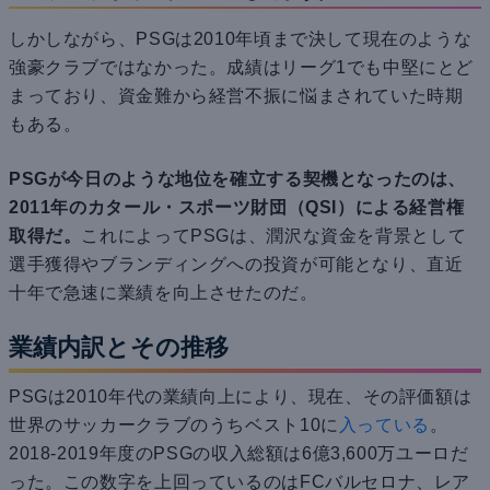
しかしながら、PSGは2010年頃まで決して現在のような
強豪クラブではなかった。成績はリーグ1でも中堅にとど
まっており、資金難から経営不振に悩まされていた時期
もある。
PSGが今日のような地位を確立する契機となったのは、
2011年のカタール・スポーツ財団（QSI）による経営権
取得だ。
これによってPSGは、潤沢な資金を背景として
選手獲得やブランディングへの投資が可能となり、直近
十年で急速に業績を向上させたのだ。
業績内訳とその推移
PSGは2010年代の業績向上により、現在、その評価額は
世界のサッカークラブのうちベスト10に
入っている
。
2018-2019年度のPSGの収入総額は6億3,600万ユーロだ
った。この数字を上回っているのはFCバルセロナ、レア