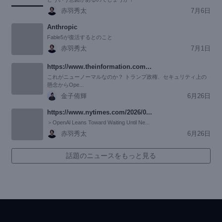
赤羽秀太
7月6日
Anthropic
Fable5が復活するとのこと
赤羽秀太
7月1日
https://www.theinformation.com...
これがニューノーマルなのか？ トランプ政権、セキュリティ上の
懸念からOpe...
金子侑輝
6月26日
https://www.nytimes.com/2026/0...
＞OpenAl Leans Toward Waiting Until Ne...
赤羽秀太
6月26日
話題のニュースをもっと見る