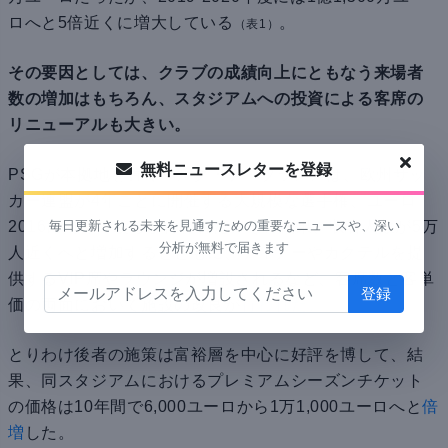
ロへと5倍近くに増大している
。
（表1）
その要因としては、クラブの成績向上にともなう来場者
数の増加はもちろん、スタジアムへの投資による客席の
リニューアルも大きい。
無料ニュースレターを登録
PSGが本拠地を置くパルク・デ・プランスは、欧州サッ
カー連盟が4年ごとに開催する大規模な選手権、ユーロ
毎日更新される未来を見通すための重要なニュースや、深い
2016に向けて改修が行われた。その結果、収容人数が5万
分析が無料で届きます
人近くへと増加するとともに、ディナーやカクテルを提
供するVIP席やラウンジが増設されるなど、客席数と客単
価の両面において施設の改良が
行われた
。
とりわけ後者の施策は富裕層を中心に好評を博して、結
果、同スタジアムにおけるプレミアムシーズンチケット
の価格は10年間で6,000ユーロから1万1,000ユーロへと
倍
増
した。