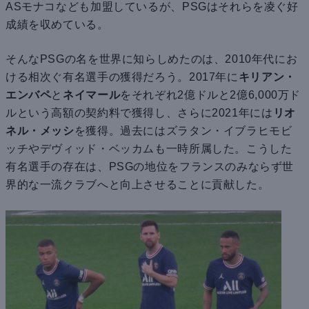
ASモナコなども加盟しているが、PSGはそれらを凌ぐ好
成績を収めている。
そんなPSGの名を世界に知らしめたのは、2010年代にお
ける相次ぐ有名選手の獲得だろう。2017年に
キリアン・
エンバペ
と
ネイマール
をそれぞれ2億ドルと2億6,000万ド
ルという高額の契約料で獲得し、さらに2021年には
リオ
ネル・メッシ
を獲得。過去にはズラタン・イブラヒモビ
ッチやデヴィッド・ベッカムも一時所属した。こうした
有名選手の存在は、PSGの地位をフランスのみならず世
界的な一流クラブへと向上させることに貢献した。