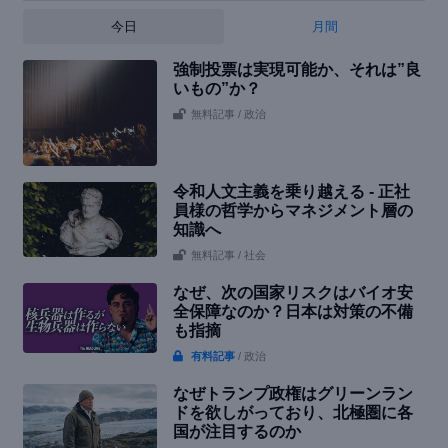
今日
月間
強制投票は実現可能か、それは”良
いもの”か？
無料記事
/ 政治
令和人文主義を乗り越える - 正社
員様の哲学からマネジメント層の
知識へ
無料記事
/ 社会
なぜ、次の国家リスクはバイオ安
全保障なのか？日本は対策の不備
も指摘
有料記事
/ 政治
なぜトランプ政権はグリーンラン
ドを欲しがっており、北極圏に各
国が注目するのか