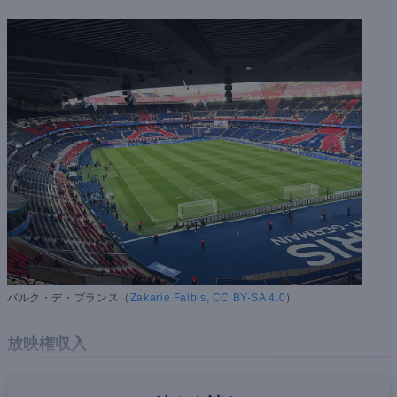
パルク・デ・プランス（
Zakarie Faibis, CC BY-SA 4.0
）
放映権収入