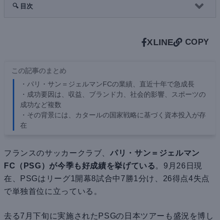
🔍 目次
X
LINE
COPY
この記事のまとめ
・パリ・サン＝ジェルマンFCの業績、直近十年で急成長
・成功要因は、収益、ブランド力、社会的影響、スポーツの
成功など複数
・その背景には、カタールの国家戦略に基づく資本投入が存
在
フランスのサッカークラブ、
パリ・サン＝ジェルマン
FC（PSG）が今季も好成績を挙げている
。9月26日現
在、PSGはリーグ1開幕8試合中7勝1分け、26得点4失点
で単独首位に立っている。
去る7月下旬に実施されたPSGの日本ツアーも盛況を博し