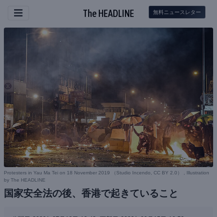
The HEADLINE
無料ニュースレター
Protesters in Yau Ma Tei on 18 November 2019 （
Studio Incendo, CC BY 2.0
） , Illustration
by The HEADLINE
国家安全法の後、香港で起きていること