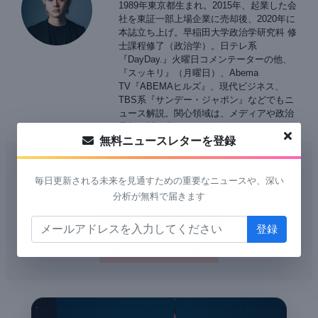
1989年東京都生まれ。2015年、起業した会
社を東証一部上場企業に売却後、2020年に
本誌立ち上げ。早稲田大学政治学研究科 修
士課程修了（政治学）。日テレ系
『DayDay.』火曜日コメンテーターの他、
『スッキリ』（月曜日）、Abema
TV『ABEMAヒルズ』、現代ビジネス、
TBS系『サンデー・ジャポン』などでもニ
ュース解説。関心領域は、メディアや政治
思想、近代東アジアなど。
無料ニュースレターを登録
最新情報を受け取る
ニュースレターやTwitterをチェックして、最新の記事やニュースを
毎日更新される未来を見通すための重要なニュースや、深い
受け取ってください。
分析が無料で届きます
ニュースレターを購読