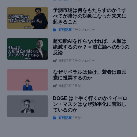
予測市場は何をもたらすのか？す
べてが賭けの対象になった未来に
起きること
有料記事
/ テクノロジー
超知能AIを作らなければ、人類は
絶滅するのか？ = 滅亡論への5つの
反論
無料記事
/ テクノロジー
なぜリベラルは負け、若者は自民
党に投票するのか
無料記事
/ 政治
DOGE は上手く行くのか？イーロ
ン・マスクはなぜ効率化に苦戦し
ているのか
有料記事
/ 政治