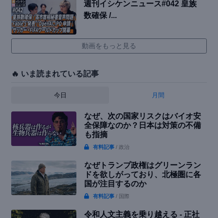
週刊イシケンニュース#042 皇族
数確保 /...
動画をもっと見る
🔥 いま読まれている記事
今日
月間
なぜ、次の国家リスクはバイオ安
全保障なのか？日本は対策の不備
も指摘
有料記事
/ 政治
なぜトランプ政権はグリーンラン
ドを欲しがっており、北極圏に各
国が注目するのか
有料記事
/ 国際
令和人文主義を乗り越える - 正社