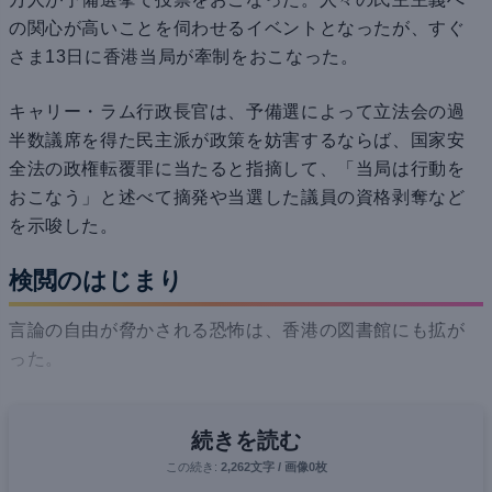
の関心が高いことを伺わせるイベントとなったが、すぐ
さま13日に香港当局が牽制をおこなった。
キャリー・ラム行政長官は、予備選によって立法会の過
半数議席を得た民主派が政策を妨害するならば、国家安
全法の政権転覆罪に当たると指摘して、「当局は行動を
おこなう」と述べて摘発や当選した議員の資格剥奪など
を示唆した。
検閲のはじまり
言論の自由が脅かされる恐怖は、香港の図書館にも拡が
った。
続きを読む
この続き:
2,262文字 / 画像0枚