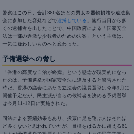
警察はこの日、合計380名ほどの男女を器物損壊や違法集
会に参加した容疑などで
逮捕している
。施行当日から多
くの逮捕者を出したことで、中国政府による「国家安全
法は一部の過激な少数者のための法案」という主張は、
一気に疑わしいものへと変わった。
予備選挙への脅し
「香港の高度な自治が終焉」という懸念が現実的になっ
たのは、予備選挙が国家安全法に違反すると警告された
時だ。香港の議会にあたる立法会の議員選挙は今年9月に
開催予定だが、民主派が自らの候補者を決める予備選挙
は今月11-12日に実施された。
同法による萎縮効果もあり、投票に足を運ぶ人はそれほ
ど多くないと思われていたが、目標をはるかに超える61
万人が予備選挙で投票をおこなった。人々の民主主義へ