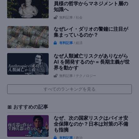
員様の哲学からマネジメント層の
知識へ
無料記事
/ 社会
なぜレイ・ダリオの警鐘に注目が
集まっているのか？
有料記事
/ 経済
なぜ人類滅亡リスクがありながら
AI を開発するのか = 長期主義が世
界を動かす
無料記事
/ テクノロジー
すべてのランキングを見る
🎀 おすすめの記事
なぜ、次の国家リスクはバイオ安
全保障なのか？日本は対策の不備
も指摘
有料記事
/ 政治