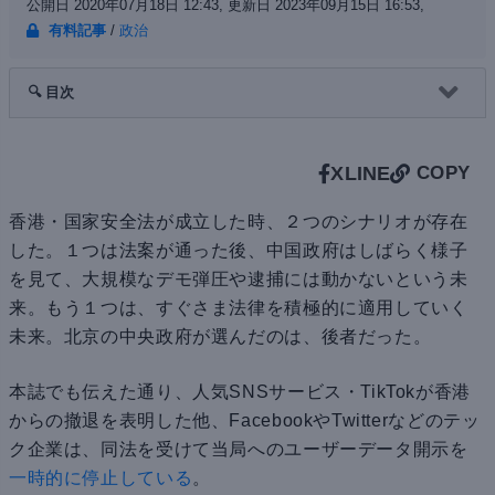
公開日 2020年07月18日 12:43,
更新日 2023年09月15日 16:53,
有料記事
/
政治
🔍 目次
X
LINE
COPY
香港・国家安全法が成立した時、２つのシナリオが存在
した。１つは法案が通った後、中国政府はしばらく様子
を見て、大規模なデモ弾圧や逮捕には動かないという未
来。もう１つは、すぐさま法律を積極的に適用していく
未来。北京の中央政府が選んだのは、後者だった。
本誌でも伝えた通り、人気SNSサービス・TikTokが香港
からの撤退を表明した他、FacebookやTwitterなどのテッ
ク企業は、同法を受けて当局へのユーザーデータ開示を
一時的に停止している
。