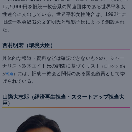
1万5,000円を旧統一教会系の関連団体である世界平和女
性連合に支出している。世界平和女性連合は、1992年に
旧統一教会総裁の文鮮明氏と韓鶴子氏によって創設され
た。
西村明宏（環境大臣）
具体的な報道・資料などは確認できないものの、ジャー
ナリスト鈴木エイト氏の調査に基づくリスト
（日刊ゲンダイ
には、旧統一教会と関係のある国会議員として挙
が
報道
）
げられている。
山際大志郎（経済再生担当・スタートアップ担当大
臣
）