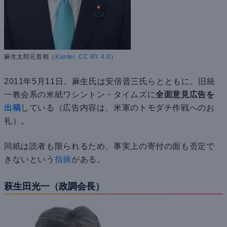
麻生太郎元首相（
Kantei, CC BY 4.0
）
2011年5月11日、麻生氏は安倍晋三氏らとともに、旧統
一教会系の米紙ワシントン・タイムズに
全面意見広告を
出稿
している（広告内容は、米軍のトモダチ作戦へのお
礼）。
同紙は読者も限られるため、事実上の寄付の面も否定で
きないという
指摘
がある。
萩生田光一（政調会長）