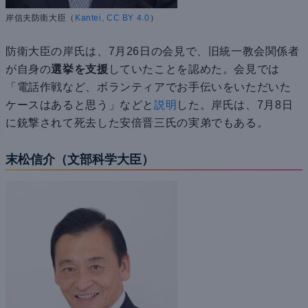
岸信夫防衛大臣（
Kantei, CC BY 4.0
）
防衛大臣の岸氏は、7月26日の会見で、旧統一教会関係者
が自身の
選挙を支援
していたことを認めた。会見では
「電話作戦など、ボランティアでお手伝いをいただいた
ケースはあると思う」などと
説明
した。岸氏は、7月8日
に銃撃されて死去した安倍晋三氏の実弟でもある。
末松信介（文部科学大臣）