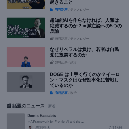
起きること
有料記事
/ テクノロジー
超知能AIを作らなければ、人類は
絶滅するのか？ = 滅亡論への5つの
反論
無料記事
/ テクノロジー
なぜリベラルは負け、若者は自民
党に投票するのか
無料記事
/ 政治
DOGE は上手く行くのか？イーロ
ン・マスクはなぜ効率化に苦戦し
ているのか
有料記事
/ 政治
📰 話題のニュース
新着
Demis Hassabis
＞A Framework for Frontier AI and the ...
赤羽秀太
7月15日