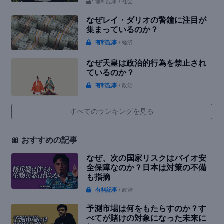
無料記事
/ 社会
なぜレイ・ダリオの警鐘に注目が
集まっているのか？
有料記事
/ 経済
なぜ天皇は政治的行為を禁止され
ているのか？
有料記事
/ 政治
すべてのランキングを見る
🎀 おすすめの記事
なぜ、次の国家リスクはバイオ安
全保障なのか？日本は対策の不備
も指摘
有料記事
/ 政治
予測市場は何をもたらすのか？す
べてが賭けの対象になった未来に