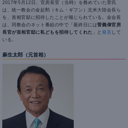
2017年5月12日、官房長官（当時）を務めていた菅氏
は、統一教会の金起勲（キム・ギフン）北米大陸会長ら
を、首相官邸に招待したことが報じられている。金会長
は、同教会のネット番組の中で「最終日には
菅義偉官房
長官が首相官邸に私どもを招待してくれた
」と
発言
して
いる。
麻生太郎（元首相）