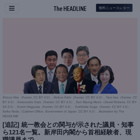
The HEADLINE
無料ニュースレター
Shinzo Abe（
Kantei, CC BY 4.0
）, Nobuo Kishi（
Kantei, CC BY 4.0
）, Taro Aso（
Kantei, CC
BY 4.0
）, Katsunobu Kato（
Kantei, CC BY 4.0
）, Sun Myung Moon（
David Roberts, CC BY-
SA 3.0
）, Koichi Hagyuda（
Kantei, CC BY 4.0
）, Yoshihide Suga（
Kantei, CC BY 4.0
）,
Seiko Noda（
Cabinet Office, Government of Japan, CC BY 4.0
）, Illustration by The
HEADLINE
[追記] 統一教会との関与が示された議員・知事
ら121名一覧。新岸田内閣から首相経験者、現
職議員まで