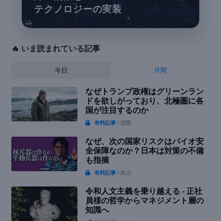
テクノロジーの実装
🔥 いま読まれている記事
今日
月間
なぜトランプ政権はグリーンラン
ドを欲しがっており、北極圏に各
国が注目するのか
有料記事
/ 国際
なぜ、次の国家リスクはバイオ安
全保障なのか？日本は対策の不備
も指摘
有料記事
/ 政治
令和人文主義を乗り越える - 正社
員様の哲学からマネジメント層の
知識へ