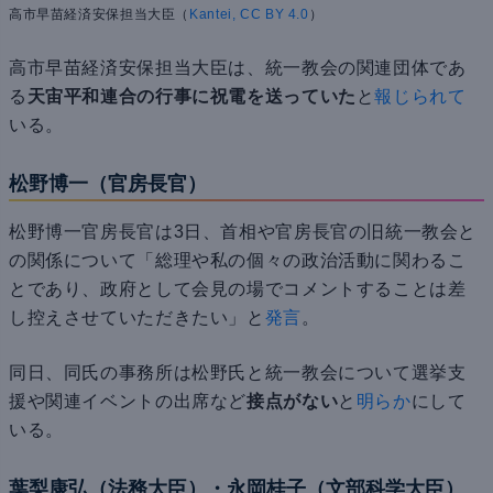
高市早苗経済安保担当大臣（
Kantei, CC BY 4.0
）
高市早苗経済安保担当大臣は、統一教会の関連団体であ
る
天宙平和連合の行事に祝電を送っていた
と
報じられて
いる。
松野博一（官房長官）
松野博一官房長官は3日、首相や官房長官の旧統一教会と
の関係について「総理や私の個々の政治活動に関わるこ
とであり、政府として会見の場でコメントすることは差
し控えさせていただきたい」と
発言
。
同日、同氏の事務所は松野氏と統一教会について選挙支
援や関連イベントの出席など
接点がない
と
明らか
にして
いる。
葉梨康弘（法務大臣）・永岡桂子（文部科学大臣）