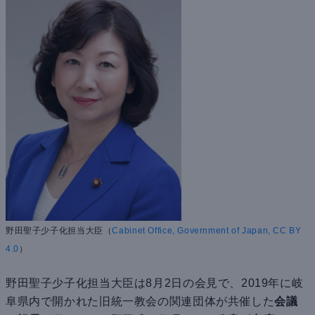
野田聖子少子化担当大臣（
Cabinet Office, Government of Japan, CC BY
4.0
）
野田聖子少子化担当大臣は8月2日の会見で、2019年に岐
阜県内で開かれた旧統一教会の関連団体が共催した
会議