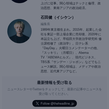
上げに従事。関心領域はテックと倫理、政
治思想、東南アジアの政治経済。
石田健（イシケン）
編集長
1989年東京都生まれ。2015年、起業した会
社を東証一部上場企業に売却後、2020年に
本誌立ち上げ。早稲田大学政治学研究科 修
士課程修了（政治学）。日テレ系
『DayDay.』火曜日コメンテーターの他、
『スッキリ』（月曜日）、Abema
TV『ABEMAヒルズ』、現代ビジネス、
TBS系『サンデー・ジャポン』などでもニ
ュース解説。関心領域は、メディアや政治
思想、近代東アジアなど。
最新情報を受け取る
ニュースレターやTwitterをチェックして、最新の記事やニュースを
受け取ってください。