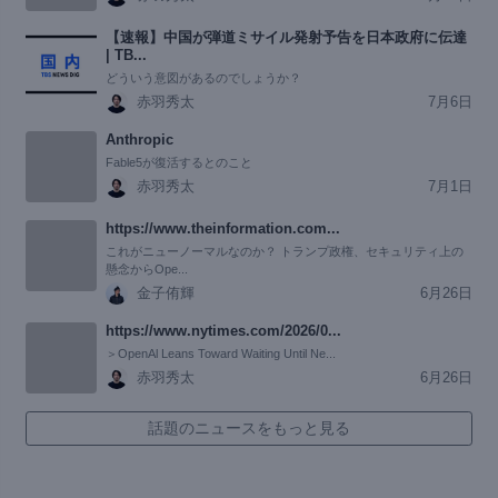
【速報】中国が弾道ミサイル発射予告を日本政府に伝達
| TB...
どういう意図があるのでしょうか？
赤羽秀太
7月6日
Anthropic
Fable5が復活するとのこと
赤羽秀太
7月1日
https://www.theinformation.com...
これがニューノーマルなのか？ トランプ政権、セキュリティ上の
懸念からOpe...
金子侑輝
6月26日
https://www.nytimes.com/2026/0...
＞OpenAl Leans Toward Waiting Until Ne...
赤羽秀太
6月26日
話題のニュースをもっと見る