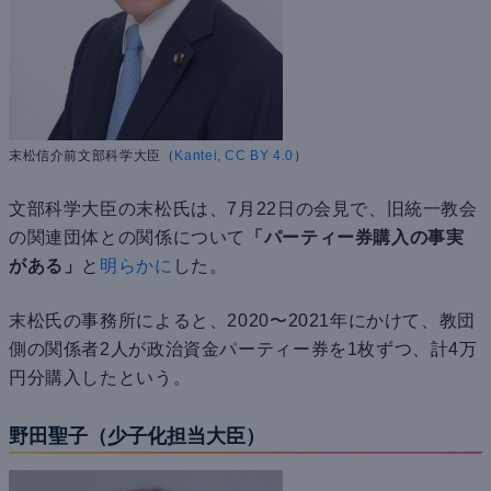
末松信介前文部科学大臣（
Kantei, CC BY 4.0
）
文部科学大臣の末松氏は、7月22日の会見で、旧統一教会
の関連団体との関係について
「パーティー券購入の事実
がある」
と
明らかに
した。
末松氏の事務所によると、2020〜2021年にかけて、教団
側の関係者2人が政治資金パーティー券を1枚ずつ、計4万
円分購入したという。
野田聖子（少子化担当大臣）