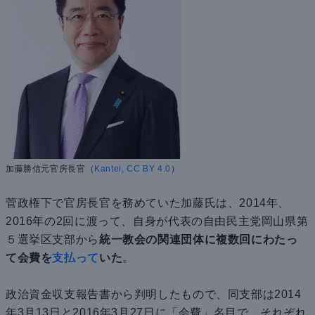
加藤勝信元官房長官（
Kantei, CC BY 4.0
）
菅政権下で官房長官を務めていた加藤氏は、2014年、
2016年の2回に渡って、自身が代表の自由民主党岡山県第
５選挙区支部から
統一教会の関連団体に複数回にわたっ
て会費を
支払って
いた
。
政治資金収支報告書から判明したもので、同支部は2014
年3月13日と2016年3月27日に「会費」名目で、それぞれ