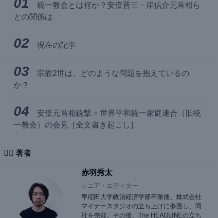
01
統一教会とは何か？安倍晋三・岸信介元首相ら
との関係は
02
現在の記事
03
宗教2世は、どのような問題を抱えているの
か？
04
安倍元首相銃撃 = 世界平和統一家庭連合（旧統
一教会）の会見［全文書き起こし］
✍🏻 著者
赤羽秀太
シニア・エディター
早稲田大学政治経済学部卒業後、株式会社
マイナースタジオの立ち上げに参画し、同
社を売却。その後、The HEADLINEの立ち