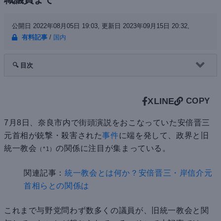
公開日 2022年08月05日 19:03,
更新日 2023年09月15日 20:32,
有料記事
/
国内
🔍 目次
X
LINE
COPY
7月8日、奈良市内で街頭演説をおこなっていた安倍晋三
元首相が銃撃・殺害された
事件
に端を発して、政界と旧
統一教会
の関係に注目が集まっている。
（*1）
関連記事：
統一教会とは何か？安倍晋三・岸信介元
首相らとの関係は
これまで与野党問わず数多くの議員が、旧統一教会と関