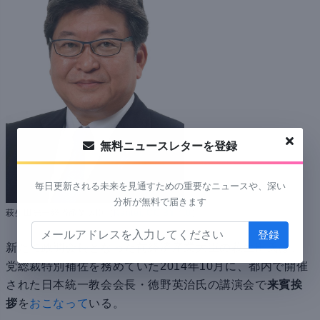
無料ニュースレターを登録
毎日更新される未来を見通すための重要なニュースや、深い
分析が無料で届きます
萩生田光一経済産業大臣（
Kantei, CC BY 4.0
）
新たに政調会長となった前経済産業大臣の萩生田氏は、
党総裁特別補佐を務めていた2014年10月に、都内で開催
された日本統一教会会長・徳野英治氏の講演会で
来賓挨
拶
を
おこなって
いる。