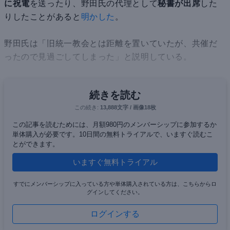
に祝電
を送ったり、野田氏の代理として
秘書が出席
した
りしたことがあると
明かした
。
野田氏は「旧統一教会とは距離を置いていたが、共催だ
ったので見過ごしてしまった」と説明している。
続きを読む
この続き:
13,888文字 / 画像18枚
この記事を読むためには、月額980円のメンバーシップに参加するか
単体購入が必要です。10日間の無料トライアルで、いますぐ読むこ
とができます。
いますぐ無料トライアル
すでにメンバーシップに入っている方や単体購入されている方は、こちらからロ
グインしてください。
ログインする