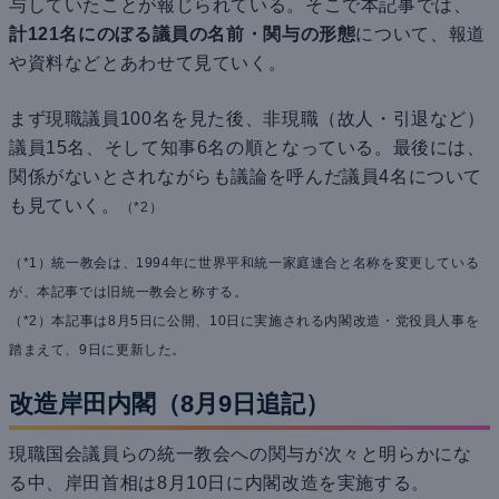
与していたことが報じられている。そこで本記事では、
計121名にのぼる議員の名前・関与の形態
について、報道
や資料などとあわせて見ていく。
まず現職議員100名を見た後、非現職（故人・引退など）
議員15名、そして知事6名の順となっている。最後には、
関係がないとされながらも議論を呼んだ議員4名について
も見ていく。
（*2）
（*1）統一教会は、1994年に世界平和統一家庭連合と名称を変更している
が、本記事では旧統一教会と称する。
（*2）本記事は8月5日に公開、10日に実施される内閣改造・党役員人事を
踏まえて、9日に更新した。
改造岸田内閣（8月9日追記）
現職国会議員らの統一教会への関与が次々と明らかにな
る中、岸田首相は8月10日に内閣改造を実施する。