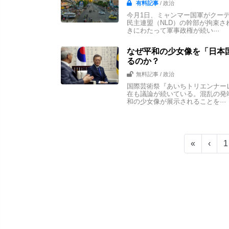
有料記事
/ 政治
今月1日、ミャンマー国軍がクー
民主連盟（NLD）の幹部が拘束さ
きにわたって軍事政権が続い···
なぜ平和の少女像を「日本
るのか？
無料記事
/ 政治
国際芸術祭『あいちトリエンナーレ
在も議論が続いている。混乱の発
和の少女像が展示されることを···
«
‹
1