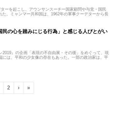
デターを起こし、アウンサンスーチー国家顧問や与党・国民
れた。ミャンマー共和国は、1962年の軍事クーデターから長
国民の心を踏みにじる行為」と感じる人びとがい
2019』の企画「表現の不自由展・その後」をめぐって、現
端には、平和の少女像の存在もあった。一部の政治家は、平
2
›
»