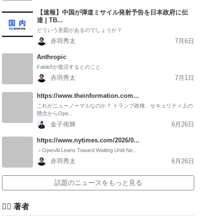
【速報】中国が弾道ミサイル発射予告を日本政府に伝
達 | TB...
どういう意図があるのでしょうか？
赤羽秀太
7月6日
Anthropic
Fable5が復活するとのこと
赤羽秀太
7月1日
https://www.theinformation.com...
これがニューノーマルなのか？ トランプ政権、セキュリティ上の
懸念からOpe...
金子侑輝
6月26日
https://www.nytimes.com/2026/0...
＞OpenAl Leans Toward Waiting Until Ne...
赤羽秀太
6月26日
話題のニュースをもっと見る
✍🏻 著者