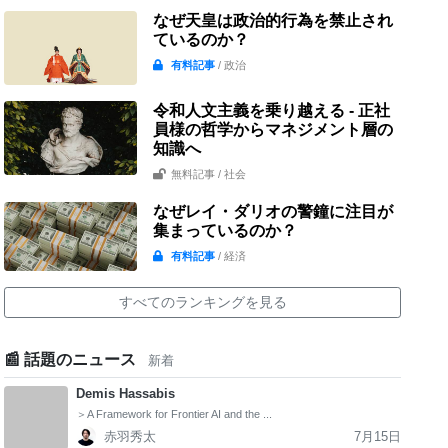
なぜ天皇は政治的行為を禁止され
ているのか？
有料記事
/ 政治
令和人文主義を乗り越える - 正社
員様の哲学からマネジメント層の
知識へ
無料記事
/ 社会
なぜレイ・ダリオの警鐘に注目が
集まっているのか？
有料記事
/ 経済
すべてのランキングを見る
📰 話題のニュース
新着
Demis Hassabis
＞A Framework for Frontier AI and the ...
赤羽秀太
7月15日