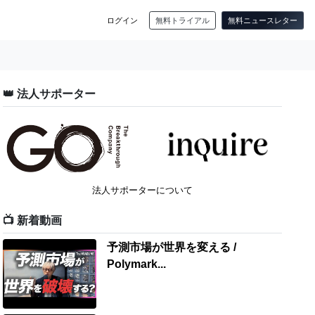
ログイン
無料トライアル
無料ニュースレター
👑 法人サポーター
法人サポーターについて
📺 新着動画
予測市場が世界を変える /
Polymark...