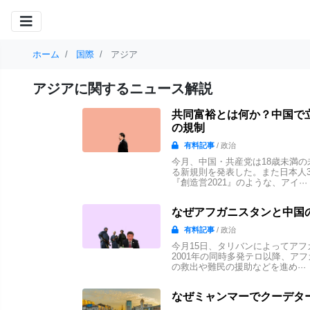
ホーム
国際
アジア
アジアに関するニュース解説
共同富裕とは何か？中国で
の規制
有料記事
/ 政治
今月、中国・共産党は18歳未満
る新規則を発表した。また日本人
『創造営2021』のような、アイ···
なぜアフガニスタンと中国
有料記事
/ 政治
今月15日、タリバンによってア
2001年の同時多発テロ以降、ア
の救出や難民の援助などを進め···
なぜミャンマーでクーデタ