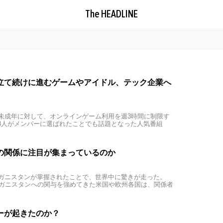
The HEADLINE
立て続けに進むゲームやアイドル、テック企業へ
の未成年に対して、オンラインゲーム利用を週3時間に制限す
3人がメンバーに選ばれたことでも話題となった人気番組
の関係に注目が集まっているのか
フガニスタンが掌握されたことで、世界中に驚きが走った。
フガニスタンへの関与を強めてきた米国や欧州各国は、関係者
ーが起きたのか？