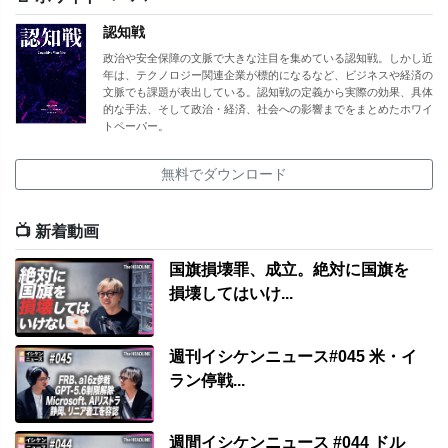
認知戦
政治や安全保障の文脈で大きな注目を集めている認知戦。しかし近
年は、テクノロジー関連企業が標的になるなど、ビジネスや経済の
文脈でも課題が表出している。認知戦の定義から実際の効果、具体
的な手法、そして政治・経済、社会への影響までをまとめたホワイ
トペーパー。
無料でダウンロード
📺 新着動画
国旗損壊罪、成立。絶対に国旗を
損壊してはいけ...
週刊イシケンニュース#045 米・イ
ラン停戦...
週間イシケンニュース #044 ドル