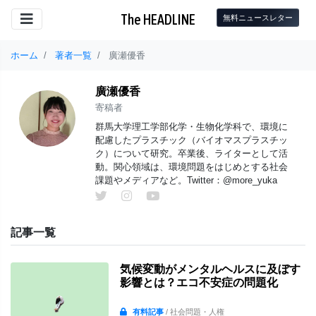
The HEADLINE
無料ニュースレター
ホーム
著者一覧
廣瀬優香
廣瀬優香
寄稿者
群馬大学理工学部化学・生物化学科で、環境に
配慮したプラスチック（バイオマスプラスチッ
ク）について研究。卒業後、ライターとして活
動。関心領域は、環境問題をはじめとする社会
課題やメディアなど。Twitter：@more_yuka
記事一覧
気候変動がメンタルヘルスに及ぼす
影響とは？エコ不安症の問題化
有料記事
/ 社会問題・人権