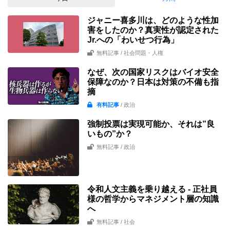
ジャニー喜多川は、どのような性加
害をしたのか？真実性が認定された
Jr.への「わいせつ行為」
無料記事
/ 社会問題・人権
なぜ、次の国家リスクはバイオ安全
保障なのか？日本は対策の不備も指
摘
有料記事
/ 政治
強制投票は実現可能か、それは”良
いもの”か？
無料記事
/ 政治
令和人文主義を乗り越える - 正社員
様の哲学からマネジメント層の知識
へ
無料記事
/ 社会