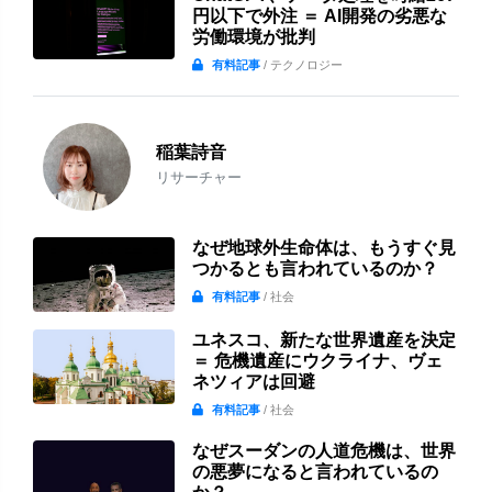
円以下で外注 ＝ AI開発の劣悪な
労働環境が批判
有料記事
/ テクノロジー
稲葉詩音
リサーチャー
なぜ地球外生命体は、もうすぐ見
つかるとも言われているのか？
有料記事
/ 社会
ユネスコ、新たな世界遺産を決定
＝ 危機遺産にウクライナ、ヴェ
ネツィアは回避
有料記事
/ 社会
なぜスーダンの人道危機は、世界
の悪夢になると言われているの