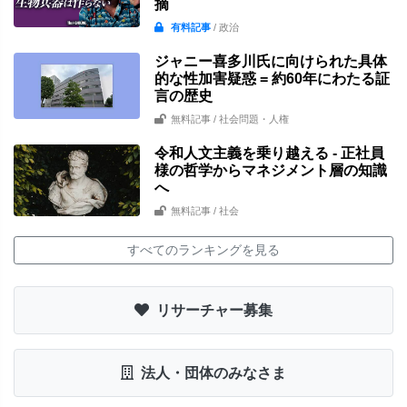
摘
有料記事
/ 政治
ジャニー喜多川氏に向けられた具体
的な性加害疑惑 = 約60年にわたる証
言の歴史
無料記事
/ 社会問題・人権
令和人文主義を乗り越える - 正社員
様の哲学からマネジメント層の知識
へ
無料記事
/ 社会
すべてのランキングを見る
リサーチャー募集
法人・団体のみなさま