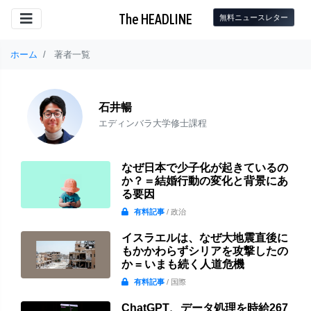
The HEADLINE
無料ニュースレター
ホーム
著者一覧
石井暢
エディンバラ大学修士課程
なぜ日本で少子化が起きているの
か？＝結婚行動の変化と背景にあ
る要因
有料記事
/ 政治
イスラエルは、なぜ大地震直後に
もかかわらずシリアを攻撃したの
か = いまも続く人道危機
有料記事
/ 国際
ChatGPT、データ処理を時給267