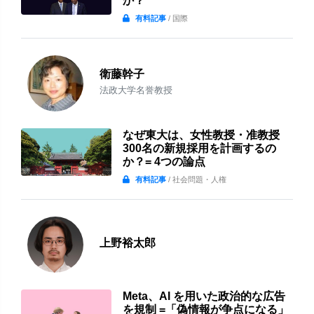
か？
有料記事
/ 国際
衛藤幹子
法政大学名誉教授
なぜ東大は、女性教授・准教授
300名の新規採用を計画するの
か？= 4つの論点
有料記事
/ 社会問題・人権
上野裕太郎
Meta、AI を用いた政治的な広告
を規制 =「偽情報が争点になる」