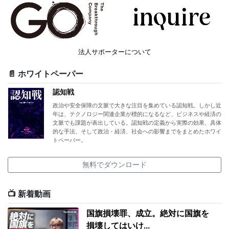
法人サポーターについて
📄 ホワイトペーパー
認知戦
政治や安全保障の文脈で大きな注目を集めている認知戦。しかし近
年は、テクノロジー関連企業が標的になるなど、ビジネスや経済の
文脈でも課題が表出している。認知戦の定義から実際の効果、具体
的な手法、そして政治・経済、社会への影響までをまとめたホワイ
トペーパー。
無料でダウンロード
📺 新着動画
国旗損壊罪、成立。絶対に国旗を
損壊してはいけ...