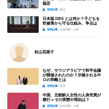
協定
有料記事
/ 政治
日本版 DBS とは何か？子どもを
性被害から守る仕組み、争点は
有料記事
/ 社会問題・人権
松山花菜子
なぜ、サウジアラビアで和平会議
が開催されたのか？示唆される中
ロの乖離とは
有料記事
/ 政治
中国、北朝鮮人女性の人身売買が
横行 = その実態や理由は？
有料記事
/ 社会問題・人権