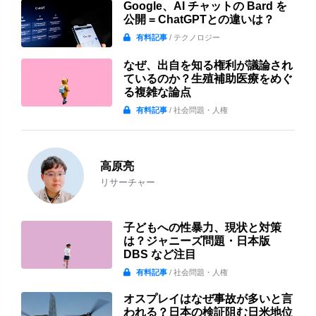
Google、AI チャットの Bard を
公開 = ChatGPTとの違いは？
有料記事
/ テクノロジー
なぜ、出自を知る権利が議論され
ているのか？生殖補助医療をめぐ
る複雑な論点
有料記事
/ 社会問題・人権
高原亮
リサーチャー
子どもへの性暴力、現状と対策
は？ジャニーズ問題・日本版
DBS など注目
有料記事
/ 社会問題・人権
オスプレイはなぜ事故が多いと言
われる？日本の検証阻む日米地位