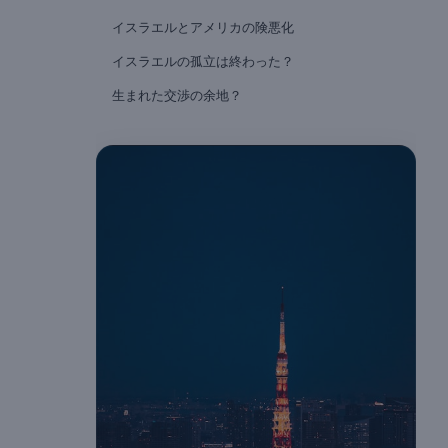
イスラエルとアメリカの険悪化
イスラエルの孤立は終わった？
生まれた交渉の余地？