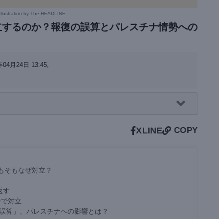
Illustration by The HEADLINE
立するのか？報復の誤算とパレスチナ情勢への
04月24日 13:45,
X
LINE
COPY
もそもなぜ対立？
返す
争で対立
「誤算」、パレスチナへの影響とは？