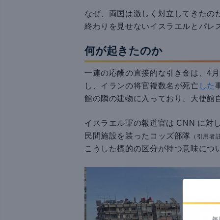
なぜ、両国は激しく対立してきたの
終わりを見せないイスラエルとパレ
何が起きたのか
一連の応酬の直接的な引き金は、4
し、イランの将官複数名が死亡
した
館の隣の建物に入っており、大使館
イスラエル軍の報道官は CNN に
民間施設を装ったコッズ部隊
（引用者
こうした標的の区分が持つ意味につ
毎