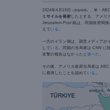
2024年4月19日
、米・ABC
（現地時間）
ミサイルを発射
したとする、アメリ
Jerusalem Post
紙は、同国政府関係
えて
いる
。
一方のイラン側は、国営メディアが
して
いる
。同国の当局者は CNN 
攻撃の報告はなかったと
述べた
。
その後、アメリカ政府当局者は ABC
に着弾したことを認めて
いる
。