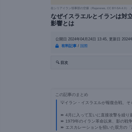
在シリアイラン領事部の空爆（
Rajanews, CC BY-SA 4.0
） , 
なぜイスラエルとイランは対
影響とは
公開日 2024年04月24日 13:45,
更新日 2024年
有料記事
/
国際
🔍 目次
この記事のまとめ
💡イラン・イスラエルが報復合戦、そ
⏩ 4月に入って互いに直接攻撃を繰り
⏩ 1979年のイラン革命以来、影の戦
⏩ エスカレーションを招いた双方の