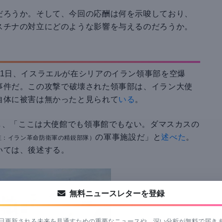
だろうか。そして、今回の応酬は何を示唆しており、
スチナの対立にどのような影響を与えるのだろうか。
月1日、イスラエルが在シリアのイラン領事部を空爆
事件だ。この攻撃で破壊された領事部は、イラン大使
自体に被害は無かったと見られて
いる
。
対し、「ここは大使館でも領事館でもない。ダマスカスの
の軍事施設だ」と
述べた
。
註：イラン革命防衛軍の精鋭部隊）
いては、後述する。
無料ニュースレターを登録
日更新される未来を見通すための重要なニュースや、深い分析が無料で届き