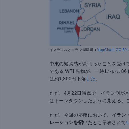
イスラエルとイラン周辺図（
MapChart, CC BY-
中東の緊張感が高まったことを受け
である WTI 先物が、一時1バレル8
は約1,300円下落
した
。
ただ、4月22日時点で、イラン側が
はトーンダウンしたように見える。
ただ、今回の応酬において、
イラン
レーションを招いた
とも示唆されて