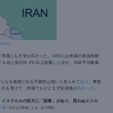
SA 4.0
）
て市場にも不安が広がった。19日には米国の原油指標
6ドル台と前日比 4% 以上急騰
した
ほか、日経平均株価
さらなる報復に出る可能性は低いと見られて
おり
、事態
これを受けて、市場でもひとまず安堵感が
広がった
。
・イスラエルの双方に「誤算」があり、思わぬエスカ
いる
。
（太字は引用者による、以下同様）