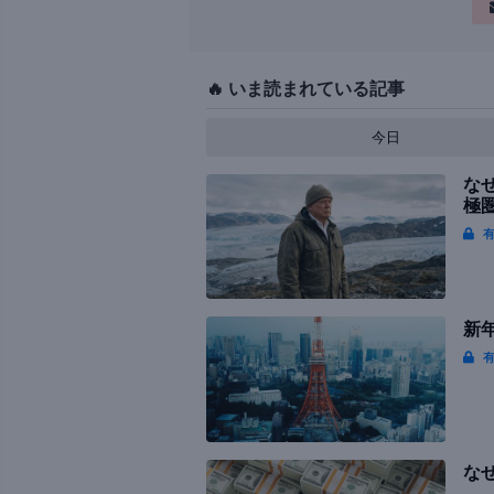
🔥 いま読まれている記事
今日
な
極
有
新年
有
な