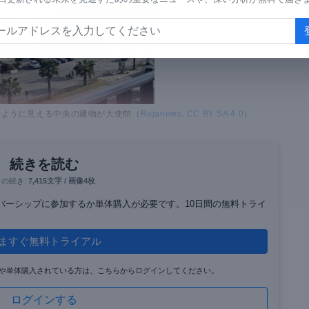
いように見える中央の建物が大使館（
Rajanews, CC BY-SA 4.0
）
続きを読む
この続き:
7,415文字 / 画像4枚
ンバーシップに参加するか単体購入が必要です。10日間の無料トライ
ますぐ無料トライアル
や単体購入されている方は、こちらからログインしてください。
ログインする