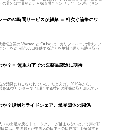
への着陸は世界初だ。月探査機チャンドラヤーン3号（サン
ーの24時間サービスが解禁 ＝ 相次ぐ論争のワ
運転企業の Waymo と Cruise は、カリフォルニア州サンフ
シーを24時間365日提供する許可を規制当局から勝ち取っ
のか？＝ 無重力下での医薬品製造に期待
が活発におこなわれている。たとえば、2019年から、
器を3Dプリンターで “印刷” する技術の開発に取り組んでい
のか？規制とライドシェア、業界団体の関係
人々の出足が戻る中で、タクシーが捕まらないという声が頻
10日には、中国政府が中国人の日本への団体旅行を解禁する