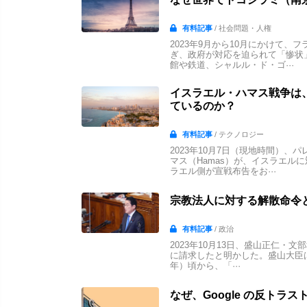
有料記事
/ 社会問題・人権
2023年9月から10月にかけて
ぎ、政府が対応を迫られて「惨状
館や鉄道、シャルル・ド・ゴ···
イスラエル・ハマス戦争は
ているのか？
有料記事
/ テクノロジー
2023年10月7日（現地時間）
マス（Hamas）が、イスラエル
ラエル側が宣戦布告をお···
宗教法人に対する解散命令
有料記事
/ 政治
2023年10月13日、盛山正仁・
に請求したと明かした。盛山大臣は
年）頃から、「···
なぜ、Google の反トラ