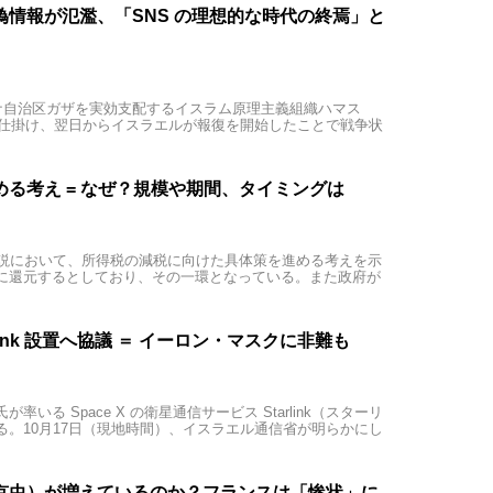
情報が氾濫、「SNS の理想的な時代の終焉」と
チナ自治区ガザを実効支配するイスラム原理主義組織ハマス
を仕掛け、翌日からイスラエルが報復を開始したことで戦争状
る考え = なぜ？規模や期間、タイミングは
演説において、所得税の減税に向けた具体策を進める考えを示
に還元するとしており、その一環となっている。また政府が
ink 設置へ協議 ＝ イーロン・マスクに非難も
いる Space X の衛星通信サービス Starlink（スターリ
。10月17日（現地時間）、イスラエル通信省が明らかにし
京虫）が増えているのか？フランスは「惨状」に