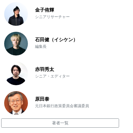
金子侑輝
シニアリサーチャー
石田健（イシケン）
編集長
赤羽秀太
シニア・エディター
原田泰
元日本銀行政策委員会審議委員
著者一覧