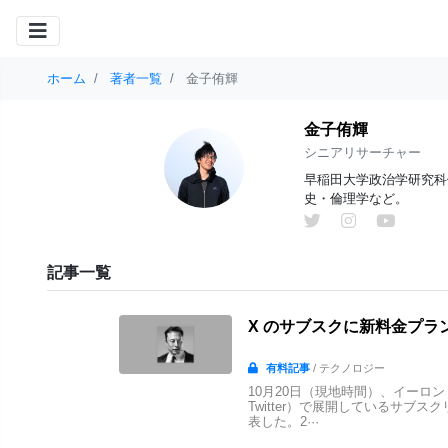
ホーム
著者一覧
金子侑輝
金子侑輝
シニアリサーチャー
早稲田大学政治学研究科
史・倫理学など。
記事一覧
X のサブスクに新料金プラ
有料記事
/ テクノロジー
10月20日（現地時間）、イーロン・
Twitter）で展開しているサブ
表した。2···