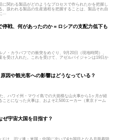
活に関わる製品がどのようなプロセスで作られたかを把握し
る。扱われる製品の生産過程を把握することは、製品それ自
··
停戦、何があったのか = ロシアの支配力低下も
ルノ・カラバフでの衝突をめぐり、9月20日（現地時間）、
案を受け入れた。これを受けて、アゼルバイジャンは19日か
= 原因や観光客への影響はどうなっている？
起きた、ハワイ州・マウイ島での大規模な山火事から1ヶ月が経
れることになった火事は、およそ2,500エーカー（東京ドーム
 なぜ宇宙大国を目指す？
、インドは、旧ソ連・米国・中国に次いで4カ国目となる月面着陸