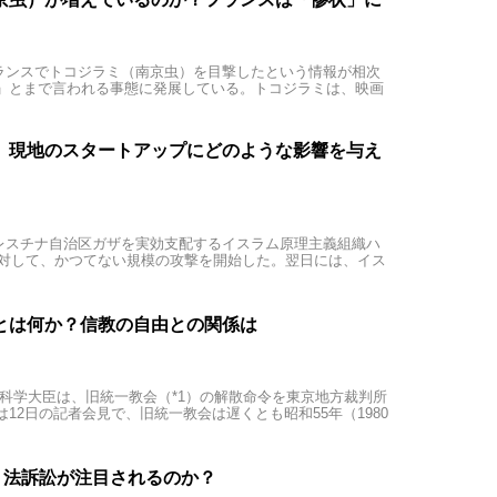
、フランスでトコジラミ（南京虫）を目撃したという情報が相次
」とまで言われる事態に発展している。トコジラミは、映画
、現地のスタートアップにどのような影響を与え
、パレスチナ自治区ガザを実効支配するイスラム原理主義組織ハ
に対して、かつてない規模の攻撃を開始した。翌日には、イス
とは何か？信教の自由との関係は
文部科学大臣は、旧統一教会（*1）の解散命令を東京地方裁判所
12日の記者会見で、旧統一教会は遅くとも昭和55年（1980
スト法訴訟が注目されるのか？