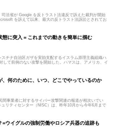
・司法省が Google を反トラスト法違反で訴えた裁判が開始
crosoft を訴えて以来、最大の反トラスト法訴訟とされてお
態に突入 = これまでの動きを簡単に掴む
、パレスチナ自治区ガザを実効支配するイスラム原理主義組織ハ
に対して前例のない攻撃を開始した。ハマスは、アメリカ、イ
が、何のために、いつ、どこでやっているのか
民間事業者に対するサイバー攻撃関連の報道が相次いでい
キュリティセンター（NISC）は、昨年10月から今年6月まで
？=ウイグルの強制労働やロシア兵器の追跡も