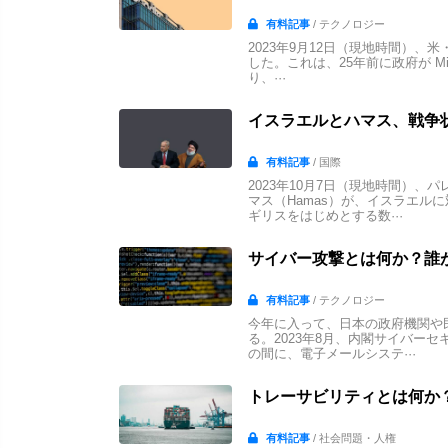
有料記事
/ テクノロジー
2023年9月12日（現地時間）、米
した。これは、25年前に政府が Mi
り、···
イスラエルとハマス、戦争状
有料記事
/ 国際
2023年10月7日（現地時間）
マス（Hamas）が、イスラエル
ギリスをはじめとする数···
サイバー攻撃とは何か？誰
有料記事
/ テクノロジー
今年に入って、日本の政府機関や
る。2023年8月、内閣サイバーセ
の間に、電子メールシステ···
トレーサビリティとは何か
有料記事
/ 社会問題・人権