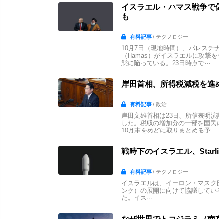
イスラエル・ハマス戦争で偽
も
有料記事
/ テクノロジー
10月7日（現地時間）、パレス
（Hamas）がイスラエルに攻撃
態に陥っている。23日時点で···
岸田首相、所得税減税を進め
有料記事
/ 政治
岸田文雄首相は23日、所信表明
した。税収の増加分の一部を国民
10月末をめどに取りまとめる予···
戦時下のイスラエル、Starl
有料記事
/ テクノロジー
イスラエルは、イーロン・マスク氏が率
ンク）の展開に向けて協議している
た。イス···
なぜ世界でトコジラミ（南