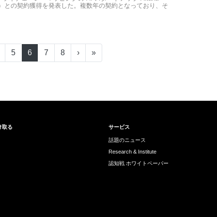
P）との契約獲得を発表した。複数年の契約となっており、そ
5
6
7
8
›
»
け取る
サービス
話題のニュース
Research & Institute
認知戦 ホワイトペーパー