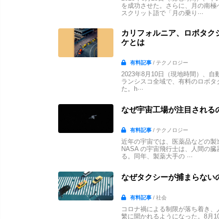
を成功させた。さらに、月の南極
スクリット語で「月の乗り···
カリフォルニア、ロボタクシ
ケとは
有料記事
/ テクノロジー
2023年8月10日（現地時間）、自動
ランシスコ全域で、有料のロボタク
た。h···
なぜ宇宙工場が注目される
有料記事
/ テクノロジー
近年の宇宙では、医薬品などの製造
NASA の宇宙飛行士は、人間の臓
る。同年、製薬大手の ···
なぜタクシーが捕まらない
有料記事
/ 社会
コロナ禍による制限が落ち着き、
繁に聞かれるようになった。8月