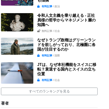
も指摘
有料記事
/ 政治
令和人文主義を乗り越える - 正社
員様の哲学からマネジメント層の
知識へ
無料記事
/ 社会
なぜトランプ政権はグリーンラン
ドを欲しがっており、北極圏に各
国が注目するのか
有料記事
/ 国際
JTは、なぜ本社機能をスイスに移
転？衰退する国内とスイスの立ち
位置
有料記事
/ 社会
すべてのランキングを見る
著者