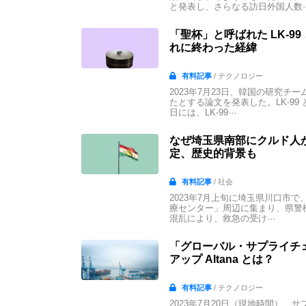
と発表し、さらなる訪日外国人数··
「聖杯」と呼ばれた LK-
れに終わった経緯
有料記事
/ テクノロジー
2023年7月23日、韓国の研究
たとする論文を発表した。LK-9
日には、LK-99···
なぜ埼玉県南部にクルド人
定、歴史的背景も
有料記事
/ 社会
2023年7月上旬に埼玉県川口市
療センター」周辺に集まり、県警
混乱により、救急の受け···
「グローバル・サプライチェー
アップ Altana とは？
有料記事
/ テクノロジー
2023年7月20日（現地時間）、サ