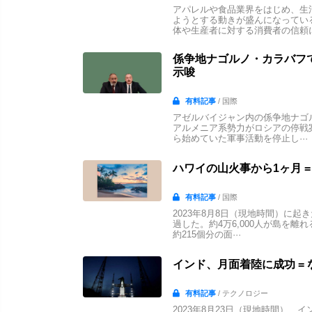
アパレルや食品業界をはじめ、生
ようとする動きが盛んになってい
体や生産者に対する消費者の信頼に·
係争地ナゴルノ・カラバフで
示唆
有料記事
/ 国際
アゼルバイジャン内の係争地ナゴ
アルメニア系勢力がロシアの停戦
ら始めていた軍事活動を停止し···
ハワイの山火事から1ヶ月 
有料記事
/ 国際
2023年8月8日（現地時間）に
過した。約4万6,000人が島を離
約215個分の面···
インド、月面着陸に成功 =
有料記事
/ テクノロジー
2023年8月23日（現地時間）