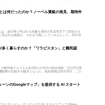
·
99 とは何だったのか？ノーベル賞級の発見、期待外
チームは、超伝導と呼ばれる現象を通常の常温常圧下で実現させ
9 と呼ばれる物質が、それを可能にしてくれるという。同月26
が多く暮らすのか？「ワラビスタン」と難民認
で、少数民族クルド人ら約100人が市内の総合病院「川口市立医
機動隊が出動する騒ぎとなった。産経新聞は同月30日、この
ンのGoogleマップ」を提供する AI スタート
プライチェーン・マッピングの AI スタートアップ Altana