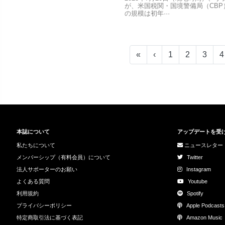
が、米国税関・国境警備局（CB
の規模は初年···
«
‹
1
2
3
4
本誌について
アップデートを受
私たちについて
ニュースレター
メンバーシップ（有料会員）について
Twitter
法人サポーターのお願い
Instagram
よくある質問
Youtube
利用規約
Spotify
プライバシーポリシー
Apple Podcasts
特定商取引法に基づく表記
Amazon Music