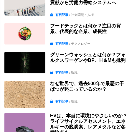
貢献から労働力需給システムへ
有料記事
/ 社会問題・人権
フードテックとは何か？注目の背
景、代表的な企業、成長性
有料記事
/ テクノロジー
グリーンウォッシュとは何か？フォ
ルクスワーゲンやBP、H＆Mも批判
有料記事
/ 環境
なぜ世界で、過去500年で最悪の干
ばつが起こっているのか？
有料記事
/ 環境
EVは、本当に環境にやさしいのか？
ライフサイクルアセスメント、エネ
ルギーの脱炭素、レアメタルなど各