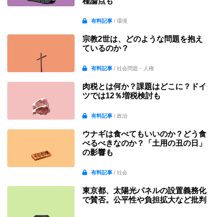
種論点も
有料記事
/ 環境
宗教2世は、どのような問題を抱え
ているのか？
有料記事
/ 社会問題・人権
肉税とは何か？課題はどこに？ドイ
ツでは12％増税検討も
有料記事
/ 政治
ウナギは食べてもいいのか？どう食
べるべきなのか？「土用の丑の日」
の影響も
有料記事
/ 社会
東京都、太陽光パネルの設置義務化
で賛否。公平性や負担拡大など批判