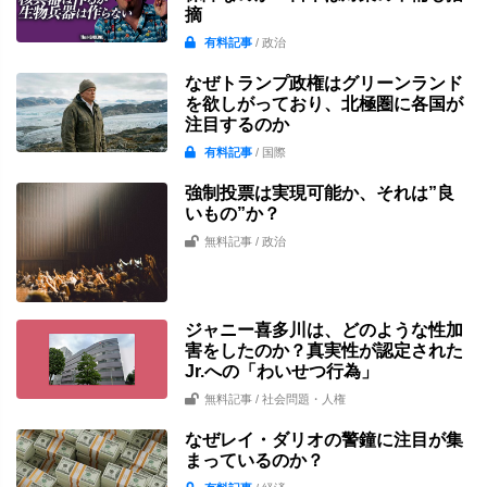
摘
有料記事
/ 政治
なぜトランプ政権はグリーンランド
を欲しがっており、北極圏に各国が
注目するのか
有料記事
/ 国際
強制投票は実現可能か、それは”良
いもの”か？
無料記事
/ 政治
ジャニー喜多川は、どのような性加
害をしたのか？真実性が認定された
Jr.への「わいせつ行為」
無料記事
/ 社会問題・人権
なぜレイ・ダリオの警鐘に注目が集
まっているのか？