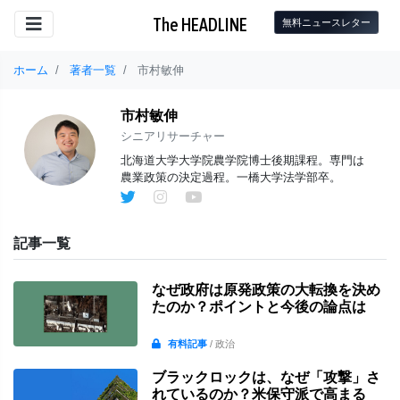
The HEADLINE
無料ニュースレター
ホーム
著者一覧
市村敏伸
市村敏伸
シニアリサーチャー
北海道大学大学院農学院博士後期課程。専門は
農業政策の決定過程。一橋大学法学部卒。
記事一覧
なぜ政府は原発政策の大転換を決め
たのか？ポイントと今後の論点は
有料記事
/ 政治
ブラックロックは、なぜ「攻撃」さ
れているのか？米保守派で高まる