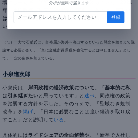
増やし中間層・低所得者層への配分を図る政策だ。
2021
分析が無料で届きます
年に岸田政権が見直しの検討を表明
した
ものの、実現に
は至らなかった政策
であり、その実施を石破氏は謳って
いる。
（*1）一方で石破氏は、富裕層が海外へ流出するといった懸念を踏まえて議
論する必要があり、「単に金融所得課税を強化するとは申しません」とし
て、一定の留保を加えている。
小泉進次郎
小泉氏は、
岸田政権の経済政策について、「基本的に私
は引き継ぎたい
と思っています」と
述べ
、同政権の政策
を踏襲する方針を示した。そのうえで、「聖域なき規制
改革」を
掲げ
、「日本に必要なことは強い経済を取り戻
すこと」だと説明して
いる
。
具体的には
ライドシェアの全面解禁
や、「新卒で入社し