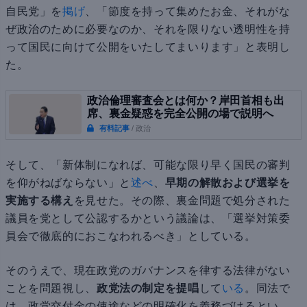
自民党」を
掲げ
、「節度を持って集めたお金、それがな
ぜ政治のために必要なのか、それを限りない透明性を持
って国民に向けて公開をいたしてまいります」と表明し
た。
政治倫理審査会とは何か？岸田首相も出
席、裏金疑惑を完全公開の場で説明へ
有料記事
/ 政治
そして、「新体制になれば、可能な限り早く国民の審判
を仰がねばならない」と
述べ
、
早期の解散および選挙を
実施する構え
を見せた。その際、裏金問題で処分された
議員を党として公認するかという議論は、「選挙対策委
員会で徹底的におこなわれるべき」としている。
そのうえで、現在政党のガバナンスを律する法律がない
ことを問題視し、
政党法の制定を提唱
して
いる
。同法で
は、政党交付金の使途などの明確化を義務づけるとい