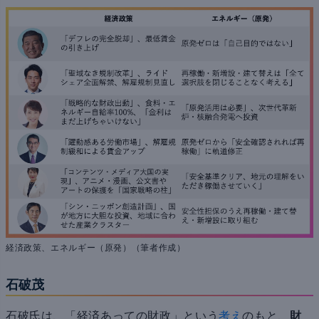
経済政策、エネルギー（原発）（筆者作成）
石破茂
石破氏は、「経済あっての財政」という
考え
のもと、
財