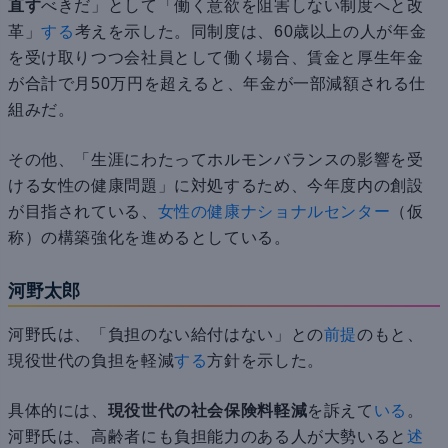
直す
べきだ」として「働く意欲を阻害しない制度へと改
革」
する
考えを示した。同制度は、60歳以上の人が年金
を受け取りつつ会社員として働く場合、賃金と厚生年金
が合計で月50万円を超えると、年金が一部減額される仕
組みだ。
その他、「生涯にわたってホルモンバランスの影響を受
ける女性の健康問題」に対処するため、今年度内の創設
が目指されている、
女性の健康ナショナルセンター
（仮
称）の構築強化を進めるとしている。
河野太郎
河野氏は、「負担のない給付はない」との
前提
のもと、
現役世代の負担を軽減
する
方針を示した。
具体的には、
現役世代の社会保険料軽減
を訴えて
いる
。
河野氏は、高齢者にも負担能力のある人が大勢いると
述