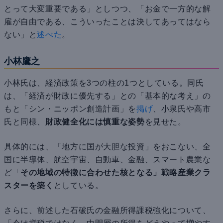
とって大変重要である」としつつ、「お金で一方的な解
雇が自由である、こういったことは決してあってはなら
ない」と
述べた
。
小林鷹之
小林氏は、経済政策を3つの柱の1つとしている。同氏
は、「経済が財政に優先する」との「基本的な考え」の
もと「シン・ニッポン創造計画」を
掲げ
、小泉氏や高市
氏と同様、
財政健全化には慎重な姿勢
を見せた。
具体的には、「地方に国が大胆な投資」をおこない、全
国に半導体、航空宇宙、自動車、金融、スマート農業な
ど「
その地域の特徴に合わせた核となる」戦略産業クラ
スターを築く
としている。
さらに、前述した石破氏の金融所得課税強化について、