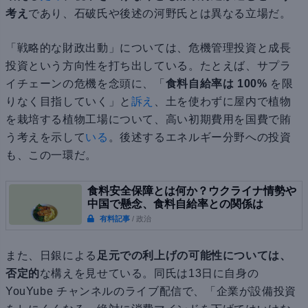
考え
であり、石破氏や後述の河野氏とは異なる立場だ。
「戦略的な財政出動」については、危機管理投資と成長
投資という方向性を打ち出している。たとえば、サプラ
イチェーンの危機を念頭に、「
食料自給率は 100%
を限
りなく目指していく」と
訴え
、土を使わずに屋内で植物
を栽培する植物工場について、高い初期費用を国費で賄
う考えを示して
いる
。後述するエネルギー分野への投資
も、この一環だ。
食料安全保障とは何か？ウクライナ情勢や
中国で懸念、食料自給率との関係は
有料記事
/ 政治
また、日銀による
足元での利上げの可能性については、
否定的
な構えを見せている。同氏は13日に自身の
YouYube チャンネルのライブ配信で、「企業が設備投資