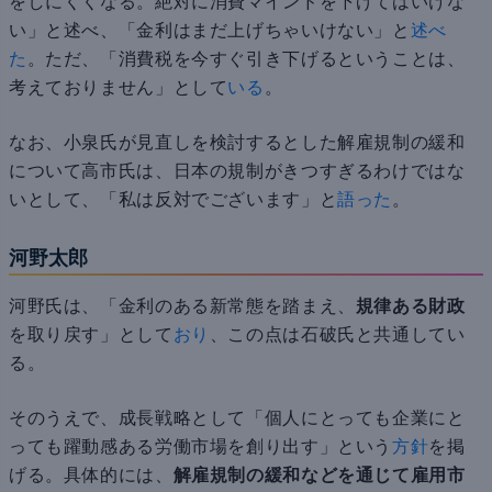
をしにくくなる。絶対に消費マインドを下げてはいけな
い」と述べ、「金利はまだ上げちゃいけない」と
述べ
た
。ただ、「消費税を今すぐ引き下げるということは、
考えておりません」として
いる
。
なお、小泉氏が見直しを検討するとした解雇規制の緩和
について高市氏は、日本の規制がきつすぎるわけではな
いとして、「私は反対でございます」と
語った
。
河野太郎
河野氏は、「金利のある新常態を踏まえ、
規律ある財政
を取り戻す」として
おり
、この点は石破氏と共通してい
る。
そのうえで、成長戦略として「個人にとっても企業にと
っても躍動感ある労働市場を創り出す」という
方針
を掲
げる。具体的には、
解雇規制の緩和などを通じて雇用市