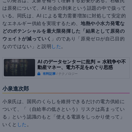
この発言は、文脈を補って理解する必要がある。石破氏
は原発について、AI 社会の到来という話題の中で扱って
いる。同氏は、AI による電力需要増加に対処して安定的
なエネルギー供給を実現するため、
地熱や小水力発電な
どのポテンシャルを最大限発揮した「結果として原発の
ウェイトが減っていく
」のであり「原発ゼロが自己目的
なのではない」と説明
した
。
AI のデータセンターに批判 ＝ 水戦争や不
動産マネー、電力不足をめぐり思惑
有料記事
/ テクノロジー
小泉進次郎
小泉氏は、国民のくらしを維持できるだけの電力供給に
ついて、「（自給率の低さという）リスクは高まってい
る」という認識のもと「使える電源をしっかり使って」
いくと
した
。