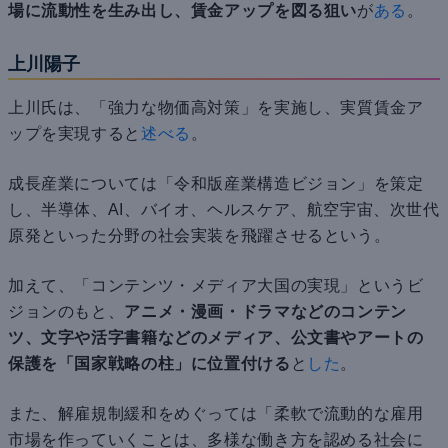
場に流動性を生み出し、賃金アップを図る狙い
が
ある
。
上川陽子
上川氏は、「強力な物価高対策」を実施し、実質賃金ア
ップを実現すると
述べる
。
成長産業については「令和版産業構造ビジョン」を策定
し、半導体、AI、バイオ、ヘルスケア、航空宇宙、次世代
原発といった分野の社会実装を飛躍させるという。
加えて、「コンテンツ・メディア大国の実現」というビ
ジョンのもと、
アニメ・漫画・ドラマなどのコンテン
ツ、文字や活字書籍などのメディア、公文書やアートの
保護を「国家戦略の柱」に位置付ける
と
した
。
また、解雇規制緩和をめぐっては「柔軟で流動的な雇用
市場を作っていくことは、多様な働き方を認める社会に