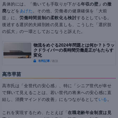
具体的には、「働いても手取りが下がる
年収の壁」の撤
廃
などを
あげた
。その他、労働者の健康確保を「大前
提」に、
労働時間規制の柔軟化も検討
するとしている。
後述する選択的夫婦別姓の見直しも、こうした「選択肢
の拡大」の一環としておこなうと訴えた。
物流をめぐる2024年問題とは何か？トラッ
クドライバーの長時間労働是正がもたらす
変化
有料記事
/ 政治
高市早苗
高市氏は「全世代の安心感」、特に「シニア世代が幸せ
で輝いて見えることは、若い世代の将来への安心感に直
結し、消費マインドの改善」にもつながるとして
いる
。
これを実現するため、たとえば「
在職老齢年金制度は見