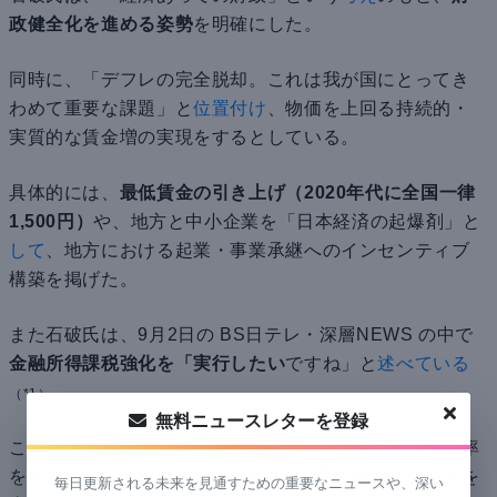
政健全化を進める姿勢
を明確にした。
同時に、「デフレの完全脱却。これは我が国にとってき
わめて重要な課題」と
位置付け
、物価を上回る持続的・
実質的な賃金増の実現をするとしている。
具体的には、
最低賃金の引き上げ（2020年代に全国一律
1,500円）
や、地方と中小企業を「日本経済の起爆剤」と
して
、地方における起業・事業承継へのインセンティブ
構築を掲げた。
また石破氏は、9月2日の BS日テレ・深層NEWS の中で
金融所得課税強化を「実行したい
ですね」と
述べている
。
（*1）
無料ニュースレターを登録
これは、現在一律20%（所得税15%、住民税5%）の税率
を引き上げ、主に所得1億円を超える富裕層からの税収を
毎日更新される未来を見通すための重要なニュースや、深い