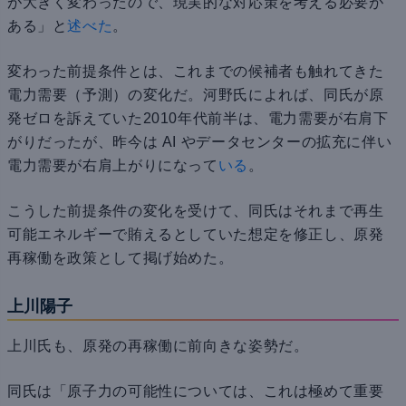
が大きく変わったので、現実的な対応策を考える必要が
ある」と
述べた
。
変わった前提条件とは、これまでの候補者も触れてきた
電力需要（予測）の変化だ。河野氏によれば、同氏が原
発ゼロを訴えていた2010年代前半は、電力需要が右肩下
がりだったが、昨今は AI やデータセンターの拡充に伴い
電力需要が右肩上がりになって
いる
。
こうした前提条件の変化を受けて、同氏はそれまで再生
可能エネルギーで賄えるとしていた想定を修正し、原発
再稼働を政策として掲げ始めた。
上川陽子
上川氏も、原発の再稼働に前向きな姿勢だ。
同氏は「原子力の可能性については、これは極めて重要