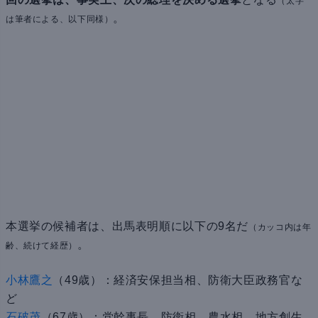
（太字
。
は筆者による、以下同様）
本選挙の候補者は、出馬表明順に以下の9名だ
（カッコ内は年
。
齢、続けて経歴）
小林鷹之
（49歳）：経済安保担当相、防衛大臣政務官な
ど
石破茂
（67歳）：党幹事長、防衛相、農水相、地方創生