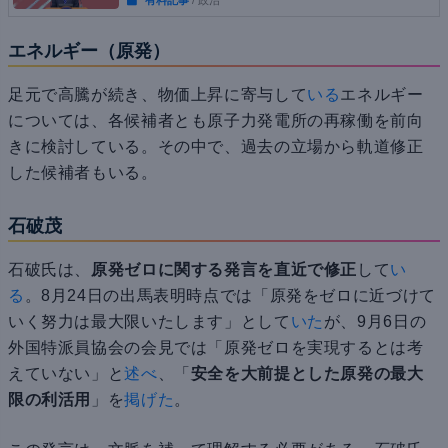
有料記事
/ 政治
エネルギー（原発）
足元で高騰が続き、物価上昇に寄与して
いる
エネルギー
については、各候補者とも原子力発電所の再稼働を前向
きに検討している。その中で、過去の立場から軌道修正
した候補者もいる。
石破茂
石破氏は、
原発ゼロに関する発言を直近で修正
して
い
る
。8月24日の出馬表明時点では「原発をゼロに近づけて
いく努力は最大限いたします」として
いた
が、9月6日の
外国特派員協会の会見では「原発ゼロを実現するとは考
えていない」と
述べ
、「
安全を大前提とした原発の最大
限の利活用
」を
掲げた
。