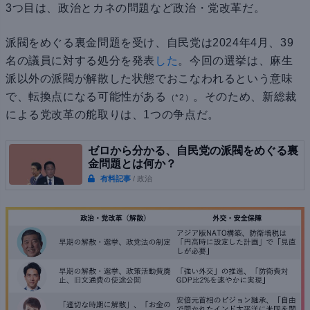
3つ目は、政治とカネの問題など政治・党改革だ。
派閥をめぐる裏金問題を受け、自民党は2024年4月、39
名の議員に対する処分を発表
した
。今回の選挙は、麻生
派以外の派閥が解散した状態でおこなわれるという意味
で、転換点になる可能性がある
。そのため、新総裁
（*2）
による党改革の舵取りは、1つの争点だ。
ゼロから分かる、自民党の派閥をめぐる裏
金問題とは何か？
有料記事
/ 政治