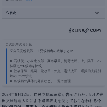
🔍 目次
X
LINE
COPY
この記事のまとめ
💡自民党総裁戦、主要候補者の政策まとめ
⏩ 石破茂、小泉進次郎、高市早苗、河野太郎、上川陽子、小
林鷹之の6候補を比較
⏩ 社会保障・経済・党改革・外交・憲法改正・選択的夫婦別
姓の6つの領域
⏩ 各候補の具体的発言など、一覧で整理
2024年9月12日、自民党総裁選挙が告示された。8月の岸
田文雄総理大臣による退陣表明を受けておこなわれる
今
回の選挙は、事実上、次の総理を決める選挙
となる