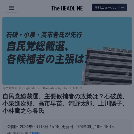
The HEADLINE
無料ニュースレター
自民党本部（
Google Map
） , Illustration by The HEADLINE
自民党総裁選、主要候補者の政策は？石破茂、
小泉進次郎、高市早苗、河野太郎、上川陽子、
小林鷹之ら各氏
公開日 2024年09月18日 15:15,
更新日 2024年09月18日 15:15,
無料記事
/
国内