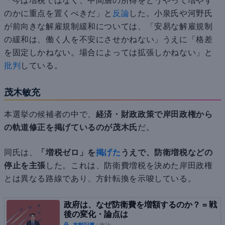
「今は増税ではなく、中間層の所得をどうやって増やす
のかに重点を置くべきだ」と
反論
した。小泉氏や河野氏
が前向きな解雇規制緩和については、「安易な解雇規制
の緩和は、働く人を不安にさせかねない」うえに「格差
を固定しかねない。場合によっては拡張しかねない」と
批判
している。
茂木敏充
本選挙の候補者の中で、
経済・財政政策で岸田政権から
の軌道修正を掲げているのが茂木氏
だ。
同氏は、
「増税ゼロ」を
掲げた
うえで、防衛増税などの
停止を主張
した。これは、防衛費増税を決めた岸田政権
とは異なる路線であり、方針転換を示唆している。
政府は、なぜ防衛費を増額するのか？ = 戦
後の変化・論点は