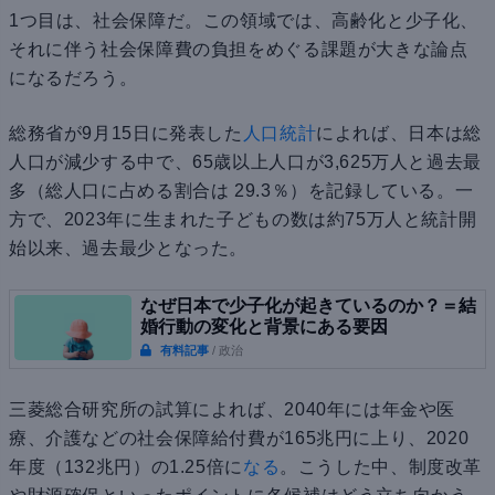
1つ目は、社会保障だ。この領域では、高齢化と少子化、
それに伴う社会保障費の負担をめぐる課題が大きな論点
になるだろう。
総務省が9月15日に発表した
人口統計
によれば、日本は総
人口が減少する中で、65歳以上人口が3,625万人と過去最
多（総人口に占める割合は 29.3％）を記録している。一
方で、2023年に生まれた子どもの数は約75万人と統計開
始以来、過去最少となった。
なぜ日本で少子化が起きているのか？＝結
婚行動の変化と背景にある要因
有料記事
/ 政治
三菱総合研究所の試算によれば、2040年には年金や医
療、介護などの社会保障給付費が165兆円に上り、2020
年度（132兆円）の1.25倍に
なる
。こうした中、制度改革