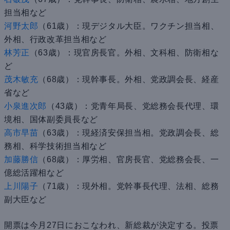
担当相など
河野太郎
（61歳）：現デジタル大臣。ワクチン担当相、
外相、行政改革担当相など
林芳正
（63歳）：現官房長官。外相、文科相、防衛相な
ど
茂木敏充
（68歳）：現幹事長。外相、党政調会長、経産
省など
小泉進次郎
（43歳）：党青年局長、党総務会長代理、環
境相、国体副委員長など
高市早苗
（63歳）：現経済安保担当相。党政調会長、総
務相、科学技術担当相など
加藤勝信
（68歳）：厚労相、官房長官、党総務会長、一
億総活躍相など
上川陽子
（71歳）：現外相。党幹事長代理、法相、総務
副大臣など
開票は今月27日におこなわれ、新総裁が決定する。投票