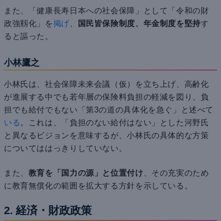
また、「健康長寿日本への社会保障」として「令和の財
政強靱化」を
掲げ
、
国民皆保険制度、年金制度を堅持
す
ると謳った。
小林鷹之
小林氏は、社会保障未来会議（仮）を立ち上げ、高齢化
が進展する中でも若年層の保険料負担の軽減を図り、負
担でも給付でもない「第3の道の具体化を急ぐ」と述べて
いる
。これは、「負担のない給付はない」とした河野氏
と異なるビジョンを意味するが、小林氏の具体的な方策
についてははっきりしていない。
また、
教育を「国力の源」と位置付け
、その充実のため
に教育無償化の範囲を拡大する方針を示している。
2. 経済・財政政策