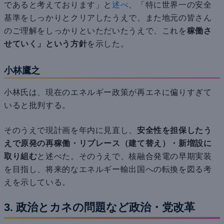
であると考えております」と
述べ
、「特に世界一の安全
基準をしっかりとクリアしたうえで、また地元の皆さん
のご理解をしっかりといただいたうえで、これを
稼働さ
せていく」という方針
を示した。
小林鷹之
小林氏は、現在のエネルギー政策が再エネに偏りすぎて
いると批判する。
そのうえで現計画を年内に見直し、
安全性を担保したう
えで原発の再稼働・リプレース（建て替え）・新増設に
取り組む
と述べた。そのうえで、核融合発電の早期実装
を目指し、将来的なエネルギー輸出国への転換を図る考
えを示している。
3. 政治とカネの問題など政治・党改革