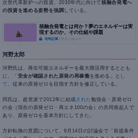
次世代革新炉への投資、2030年代に向けて
核融合発電へ
の投資を進める姿勢を強調
している。
核融合発電とは何か？夢のエネルギーは実
現するのか、その仕組や課題
有料記事
/ テクノロジー
河野太郎
河野氏は、再生可能エネルギーを最大限活用するととも
に、「
安全が確認された原発の再稼働
を進める」と
し
て
、従来の原発ゼロを目指す方針を修正している。
同氏は、超党派で2012年に結成
された
勉強会・原発ゼロ
の会（現在の原発ゼロ・再エネ100の会）の共同発起人で
あり、原発ゼロを基本方針にしてきた。
方針転換の意図について、9月14日の討論会で「前提条件