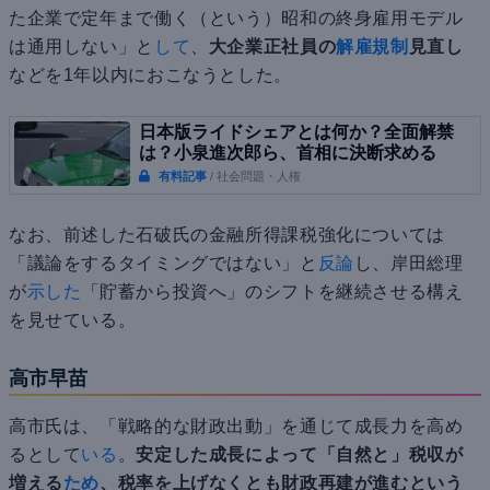
た企業で定年まで働く（という）昭和の終身雇用モデル
は通用しない」と
して
、
大企業正社員の
解雇規制
見直し
などを1年以内におこなうとした。
日本版ライドシェアとは何か？全面解禁
は？小泉進次郎ら、首相に決断求める
有料記事
/ 社会問題・人権
なお、前述した石破氏の金融所得課税強化については
「議論をするタイミングではない」と
反論
し、岸田総理
が
示した
「貯蓄から投資へ」のシフトを継続させる構え
を見せている。
高市早苗
高市氏は、「戦略的な財政出動」を通じて成長力を高め
るとして
いる
。
安定した成長によって「自然と」税収が
増える
ため
、税率を上げなくとも財政再建が進むという