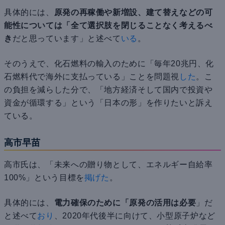
具体的には、
原発の再稼働や新増設、建て替えなどの可
能性については「全て選択肢を閉じることなく考えるべ
き
だと思っています」と述べて
いる
。
そのうえで、化石燃料の輸入のために「毎年20兆円、化
石燃料代で海外に支払っている」ことを問題視
した
。こ
の負担を減らした分で、「地方経済そして国内で投資や
資金が循環する」という「日本の形」を作りたいと訴え
ている。
高市早苗
高市氏は、「未来への贈り物として、エネルギー自給率
100%」という目標を
掲げた
。
具体的には、
電力確保のために「原発の活用は必要
」だ
と述べて
おり
、2020年代後半に向けて、小型原子炉など