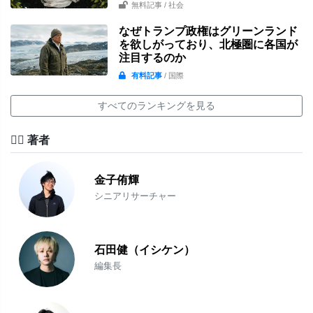
無料記事
/ 社会
なぜトランプ政権はグリーンランド
を欲しがっており、北極圏に各国が
注目するのか
有料記事
/ 国際
すべてのランキングを見る
✍🏻 著者
金子侑輝
シニアリサーチャー
石田健（イシケン）
編集長