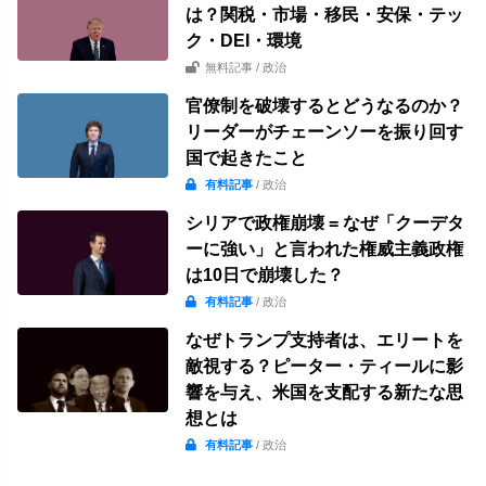
は？関税・市場・移民・安保・テッ
ク・DEI・環境
無料記事
/ 政治
官僚制を破壊するとどうなるのか？
リーダーがチェーンソーを振り回す
国で起きたこと
有料記事
/ 政治
シリアで政権崩壊 = なぜ「クーデタ
ーに強い」と言われた権威主義政権
は10日で崩壊した？
有料記事
/ 政治
なぜトランプ支持者は、エリートを
敵視する？ピーター・ティールに影
響を与え、米国を支配する新たな思
想とは
有料記事
/ 政治