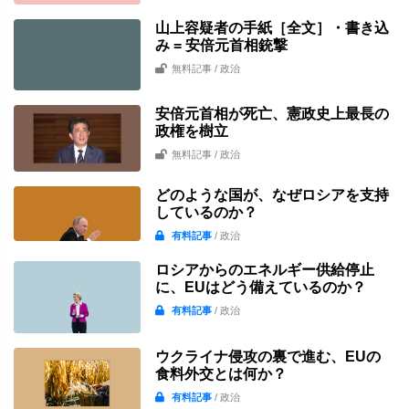
山上容疑者の手紙［全文］・書き込
み = 安倍元首相銃撃
無料記事
/ 政治
安倍元首相が死亡、憲政史上最長の
政権を樹立
無料記事
/ 政治
どのような国が、なぜロシアを支持
しているのか？
有料記事
/ 政治
ロシアからのエネルギー供給停止
に、EUはどう備えているのか？
有料記事
/ 政治
ウクライナ侵攻の裏で進む、EUの
食料外交とは何か？
有料記事
/ 政治