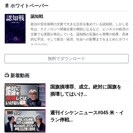
📄 ホワイトペーパー
認知戦
政治や安全保障の文脈で大きな注目を集めている認知戦。しかし近
年は、テクノロジー関連企業が標的になるなど、ビジネスや経済の
文脈でも課題が表出している。認知戦の定義から実際の効果、具体
的な手法、そして政治・経済、社会への影響までをまとめたホワイ
トペーパー。
無料でダウンロード
📺 新着動画
国旗損壊罪、成立。絶対に国旗を
損壊してはいけ...
週刊イシケンニュース#045 米・イ
ラン停戦...