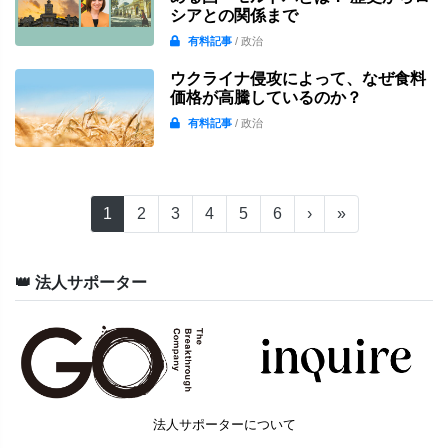
シアとの関係まで
有料記事
/ 政治
ウクライナ侵攻によって、なぜ食料
価格が高騰しているのか？
有料記事
/ 政治
1
2
3
4
5
6
›
»
👑 法人サポーター
法人サポーターについて