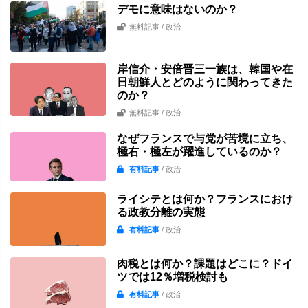
デモに意味はないのか？
無料記事
/ 政治
岸信介・安倍晋三一族は、韓国や在
日朝鮮人とどのように関わってきた
のか？
無料記事
/ 政治
なぜフランスで与党が苦境に立ち、
極右・極左が躍進しているのか？
有料記事
/ 政治
ライシテとは何か？フランスにおけ
る政教分離の実態
有料記事
/ 政治
肉税とは何か？課題はどこに？ドイ
ツでは12％増税検討も
有料記事
/ 政治