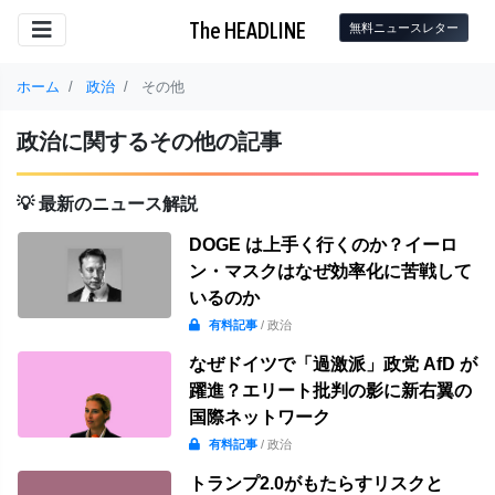
The HEADLINE
無料ニュースレター
ホーム
政治
その他
政治に関するその他の記事
💡 最新のニュース解説
DOGE は上手く行くのか？イーロ
ン・マスクはなぜ効率化に苦戦して
いるのか
有料記事
/ 政治
なぜドイツで「過激派」政党 AfD が
躍進？エリート批判の影に新右翼の
国際ネットワーク
有料記事
/ 政治
トランプ2.0がもたらすリスクと