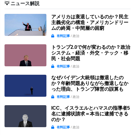
💡 ニュース解説
アメリカは衰退しているのか？民主
主義劣化の構造・アメリカンドリー
ムの終焉・中間層の困窮
有料記事
/ 政治
トランプ2.0で何が変わるのか？政治
システム・経済・外交・テック・移
民・社会問題
有料記事
/ 政治
なぜバイデン大統領は撤退したの
か？年齢問題ありながら撤退しなか
った理由、トランプ陣営の誤算も
有料記事
/ 政治
ICC、イスラエルとハマスの指導者5
名に逮捕状請求＝本当に逮捕できる
のか？
有料記事
/ 政治