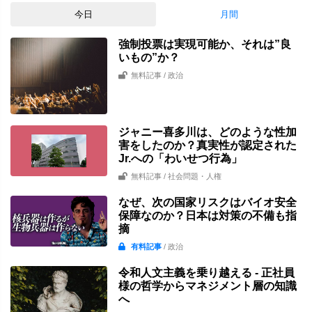
今日
月間
強制投票は実現可能か、それは”良
いもの”か？
無料記事
/ 政治
ジャニー喜多川は、どのような性加
害をしたのか？真実性が認定された
Jr.への「わいせつ行為」
無料記事
/ 社会問題・人権
なぜ、次の国家リスクはバイオ安全
保障なのか？日本は対策の不備も指
摘
有料記事
/ 政治
令和人文主義を乗り越える - 正社員
様の哲学からマネジメント層の知識
へ