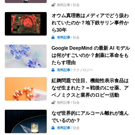
無料記事
/ 社会
オウム真理教はメディアでどう扱わ
れていたのか？地下鉄サリン事件か
ら30年
有料記事
/ 社会
Google DeepMind の最新 AI モデル
は何がすごいのか？創薬に革命をも
たらす理由
有料記事
/ テクノロジー
紅麹問題で注目、機能性表示食品は
なぜ生まれた？＝戦後のにせ薬、ア
ベノミクスと業界のロビー活動
無料記事
/ 社会
なぜ世界的にアルコール離れが進ん
でいるのか？
有料記事
/ 社会