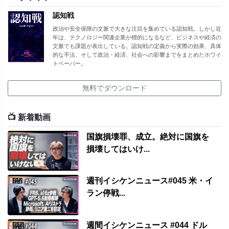
認知戦
政治や安全保障の文脈で大きな注目を集めている認知戦。しかし近
年は、テクノロジー関連企業が標的になるなど、ビジネスや経済の
文脈でも課題が表出している。認知戦の定義から実際の効果、具体
的な手法、そして政治・経済、社会への影響までをまとめたホワイ
トペーパー。
無料でダウンロード
📺 新着動画
国旗損壊罪、成立。絶対に国旗を
損壊してはいけ...
週刊イシケンニュース#045 米・イ
ラン停戦...
週間イシケンニュース #044 ドル