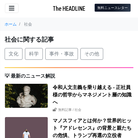
The HEADLINE
無料ニュースレター
ホーム
社会
社会に関する記事
文化
科学
事件・事故
その他
💡 最新のニュース解説
令和人文主義を乗り越える - 正社員
様の哲学からマネジメント層の知識
へ
無料記事
/ 社会
マノスフィアとは何か？世界的ヒッ
ト『アドレセンス』の背景と親たち
の危惧、トランプ再選の立役者