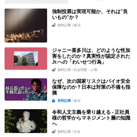
強制投票は実現可能か、それは”良
いもの”か？
無料記事
/ 政治
ジャニー喜多川は、どのような性加
害をしたのか？真実性が認定された
Jr.への「わいせつ行為」
無料記事
/ 社会問題・人権
なぜ、次の国家リスクはバイオ安全
保障なのか？日本は対策の不備も指
摘
有料記事
/ 政治
令和人文主義を乗り越える - 正社員
様の哲学からマネジメント層の知識
へ
無料記事
/ 社会