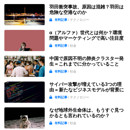
羽田衝突事故、原因は混雑？羽田は
危険な空港なのか
有料記事
/ テクノロジー
α（アルファ）世代とは何か？環境
問題やマーケティングで高い注目度
有料記事
/ 社会
中国で原因不明の肺炎クラスター発
生＝これまでに分かっていること
有料記事
/ 社会
サイバー攻撃が増えている3つの理
由 = 新たなビジネスモデルが背景に
有料記事
/ テクノロジー
なぜ地球外生命体は、もうすぐ見つ
かるとも言われているのか？
有料記事
/ 社会