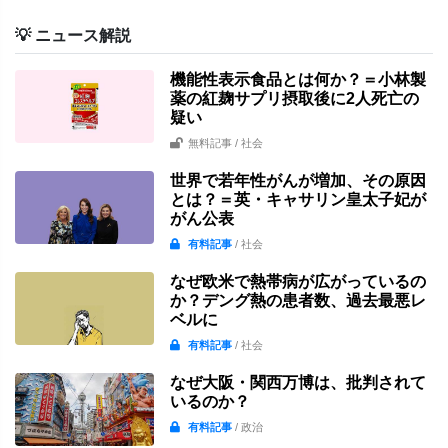
💡 ニュース解説
機能性表示食品とは何か？＝小林製
薬の紅麹サプリ摂取後に2人死亡の
疑い
無料記事
/ 社会
世界で若年性がんが増加、その原因
とは？＝英・キャサリン皇太子妃が
がん公表
有料記事
/ 社会
なぜ欧米で熱帯病が広がっているの
か？デング熱の患者数、過去最悪レ
ベルに
有料記事
/ 社会
なぜ大阪・関西万博は、批判されて
いるのか？
有料記事
/ 政治