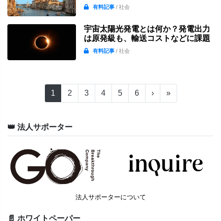
有料記事
/ 社会
宇宙太陽光発電とは何か？発電出力
は原発級も、輸送コストなどに課題
有料記事
/ 社会
1
2
3
4
5
6
›
»
👑 法人サポーター
法人サポーターについて
📄 ホワイトペーパー