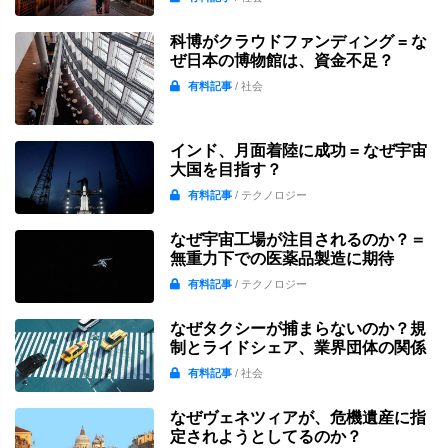
科博がクラウドファンディング = な
ぜ日本の博物館は、資金不足？
有料記事
/ 社会
インド、月面着陸に成功 = なぜ宇宙
大国を目指す？
有料記事
/ テクノロジー
なぜ宇宙工場が注目されるのか？＝
無重力下での医薬品製造に期待
有料記事
/ テクノロジー
なぜタクシーが捕まらないのか？規
制とライドシェア、業界団体の関係
有料記事
/ 社会
なぜヴェネツィアが、危機遺産に指
定されようとしてるのか？