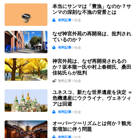
本当にサンマは「豊漁」なのか？サ
ンマの深刻な不漁の背景とは
有料記事
/ 社会
なぜ神宮外苑の再開発は、批判され
ているのか？
有料記事
/ 社会
神宮外苑は、なぜ再開発されるの
か？坂本龍一氏や村上春樹氏、桑田
佳祐氏らが批判
無料記事
/ 社会
ユネスコ、新たな世界遺産を決定 ＝
危機遺産にウクライナ、ヴェネツィ
アは回避
有料記事
/ 社会
オーバーツーリズムとは何か？観光
客増加に伴う問題
有料記事
/ 社会